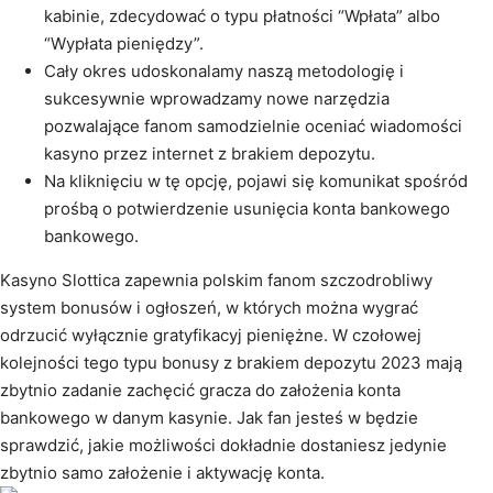
kabinie, zdecydować o typu płatności “Wpłata” albo
“Wypłata pieniędzy”.
Cały okres udoskonalamy naszą metodologię i
sukcesywnie wprowadzamy nowe narzędzia
pozwalające fanom samodzielnie oceniać wiadomości
kasyno przez internet z brakiem depozytu.
Na kliknięciu w tę opcję, pojawi się komunikat spośród
prośbą o potwierdzenie usunięcia konta bankowego
bankowego.
Kasyno Slottica zapewnia polskim fanom szczodrobliwy
system bonusów i ogłoszeń, w których można wygrać
odrzucić wyłącznie gratyfikacyj pieniężne. W czołowej
kolejności tego typu bonusy z brakiem depozytu 2023 mają
zbytnio zadanie zachęcić gracza do założenia konta
bankowego w danym kasynie. Jak fan jesteś w będzie
sprawdzić, jakie możliwości dokładnie dostaniesz jedynie
zbytnio samo założenie i aktywację konta.