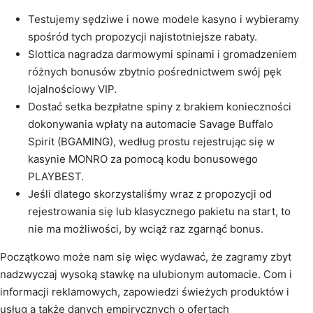
Testujemy sędziwe i nowe modele kasyno i wybieramy
spośród tych propozycji najistotniejsze rabaty.
Slottica nagradza darmowymi spinami i gromadzeniem
różnych bonusów zbytnio pośrednictwem swój pęk
lojalnościowy VIP.
Dostać setka bezpłatne spiny z brakiem konieczności
dokonywania wpłaty na automacie Savage Buffalo
Spirit (BGAMING), według prostu rejestrując się w
kasynie MONRO za pomocą kodu bonusowego
PLAYBEST.
Jeśli dlatego skorzystaliśmy wraz z propozycji od
rejestrowania się lub klasycznego pakietu na start, to
nie ma możliwości, by wciąż raz zgarnąć bonus.
Początkowo może nam się więc wydawać, że zagramy zbyt
nadzwyczaj wysoką stawkę na ulubionym automacie. Com i
informacji reklamowych, zapowiedzi świeżych produktów i
usług a także danych empirycznych o ofertach