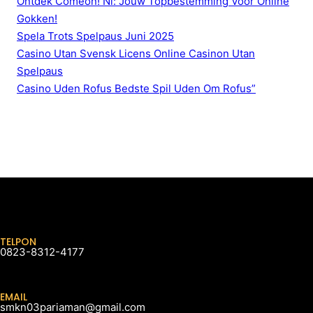
Ontdek Comeon! Nl: Jouw Topbestemming Voor Online
Gokken!
Spela Trots Spelpaus Juni 2025
Casino Utan Svensk Licens Online Casinon Utan
Spelpaus
Casino Uden Rofus Bedste Spil Uden Om Rofus”
TELPON
0823-8312-4177
EMAIL
smkn03pariaman@gmail.com