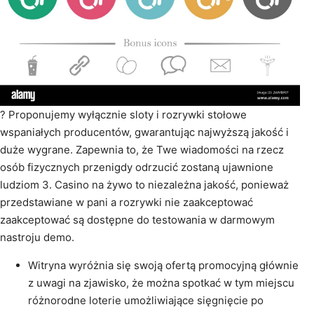
?️ Proponujemy wyłącznie sloty i rozrywki stołowe
wspaniałych producentów, gwarantując najwyższą jakość i
duże wygrane. Zapewnia to, że Twe wiadomości na rzecz
osób fizycznych przenigdy odrzucić zostaną ujawnione
ludziom 3. Casino na żywo to niezależna jakość, ponieważ
przedstawiane w pani a rozrywki nie zaakceptować
zaakceptować są dostępne do testowania w darmowym
nastroju demo.
Witryna wyróżnia się swoją ofertą promocyjną głównie
z uwagi na zjawisko, że można spotkać w tym miejscu
różnorodne loterie umożliwiające sięgnięcie po