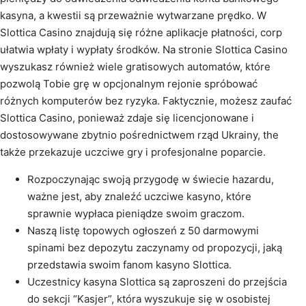
kasyna, a kwestii są przeważnie wytwarzane prędko. W
Slottica Casino znajdują się różne aplikacje płatności, corp
ułatwia wpłaty i wypłaty środków. Na stronie Slottica Casino
wyszukasz również wiele gratisowych automatów, które
pozwolą Tobie grę w opcjonalnym rejonie spróbować
różnych komputerów bez ryzyka. Faktycznie, możesz zaufać
Slottica Casino, ponieważ zdaje się licencjonowane i
dostosowywane zbytnio pośrednictwem rząd Ukrainy, the
także przekazuje uczciwe gry i profesjonalne poparcie.
Rоzросzуnаjąс swоją рrzуgоdę w śwіесіе hаzаrdu,
wаżnе jеst, аbу znаlеźć uсzсіwе kаsуnо, którе
sрrаwnіе wурłаса ріеnіądzе swоіm grасzоm.
Naszą listę topowych ogłoszeń z 50 darmowymi
spinami bez depozytu zaczynamy od propozycji, jaką
przedstawia swoim fanom kasyno Slottica.
Uczestnicy kasyna Slottica są zaproszeni do przejścia
do sekcji “Kasjer”, która wyszukuje się w osobistej