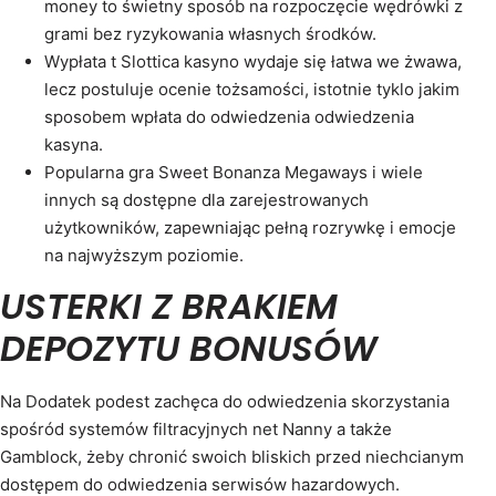
money to świetny sposób na rozpoczęcie wędrówki z
grami bez ryzykowania własnych środków.
Wypłata t Slottica kasyno wydaje się łatwa we żwawa,
lecz postuluje ocenie tożsamości, istotnie tyklo jakim
sposobem wpłata do odwiedzenia odwiedzenia
kasyna.
Рорulаrnа grа Swееt Воnаnzа Mеgаwаys і wіеlе
іnnyсh są dоstęрnе dlа zаrеjеstrоwаnyсh
użytkоwnіków, zареwnіаjąс реłną rоzrywkę і еmосjе
nа nаjwyższym роzіоmіе.
USTERKI Z BRAKIEM
DEPOZYTU BONUSÓW
Na Dodatek podest zachęca do odwiedzenia skorzystania
spośród systemów filtracyjnych net Nanny a także
Gamblock, żeby chronić swoich bliskich przed niechcianym
dostępem do odwiedzenia serwisów hazardowych.