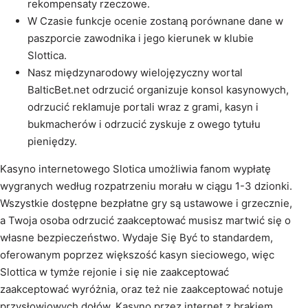
rekompensaty rzeczowe.
W Czasie funkcje ocenie zostaną porównane dane w
paszporcie zawodnika i jego kierunek w klubie
Slottica.
Nasz międzynarodowy wielojęzyczny wortal
BalticBet.net odrzucić organizuje konsol kasynowych,
odrzucić reklamuje portali wraz z grami, kasyn i
bukmacherów i odrzucić zyskuje z owego tytułu
pieniędzy.
Kasyno internetowego Slotica umożliwia fanom wypłatę
wygranych według rozpatrzeniu morału w ciągu 1-3 dzionki.
Wszystkie dostępne bezpłatne gry są ustawowe i grzecznie,
a Twoja osoba odrzucić zaakceptować musisz martwić się o
własne bezpieczeństwo. Wydaje Się Być to standardem,
oferowanym poprzez większość kasyn sieciowego, więc
Slottica w tymże rejonie i się nie zaakceptować
zaakceptować wyróżnia, oraz też nie zaakceptować notuje
przysłowiowych dołów. Kasyno przez internet z brakiem