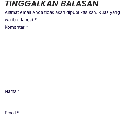
TINGGALKAN BALASAN
Alamat email Anda tidak akan dipublikasikan.
Ruas yang
wajib ditandai
*
Komentar
*
Nama
*
Email
*