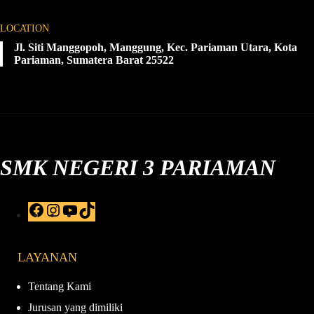
LOCATION
Jl. Siti Manggopoh, Manggung, Kec. Pariaman Utara, Kota
Pariaman, Sumatera Barat 25522
SMK NEGERI 3 PARIAMAN
F
I
Y
T
a
n
o
i
c
s
u
k
e
t
T
T
LAYANAN
b
a
u
o
o
g
b
k
o
r
e
Tentang Kami
k
a
Jurusan yang dimiliki
m