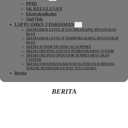
PPID
SK KELULUSAN
Ekstrakulikuler
Staf Osis
LSP P1 SMKN 3 PARIAMAN
SKEMA KKNI LEVEL II NAUTIKA KAPAL PENANGKAP
IKAN
SKEMA KKNI LEVEL II TEKHNIKA KAPAL PENANGKAP
IKAN
SKEMA JUNIOR TECHNICAL SUPPORT
SKEMA OKUPASI ASISTEN PEMROGRAMAN JUNIOR
SKEMA OKUPASI OPERATOR PEMBESARAN IKAN
CATFISH
SKEMA SERTIFIKASI KKNI KUALIFIKASI II BIDANG
TEKNIK REFRIGERASI DAN TATA UDARA
Berita
BERITA
Kembali Ke Beranda