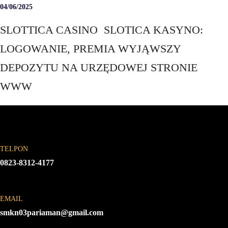
04/06/2025
SLOTTICA CASINO ️ SLOTICA KASYNO:
LOGOWANIE, PREMIA WYJĄWSZY
DEPOZYTU NA URZĘDOWEJ STRONIE
WWW
TELPON
0823-8312-4177
EMAIL
smkn03pariaman@gmail.com