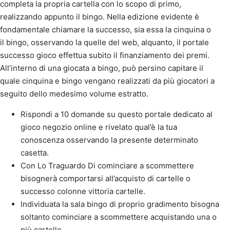
completa la propria cartella con lo scopo di primo,
realizzando appunto il bingo. Nella edizione evidente è
fondamentale chiamare la successo, sia essa la cinquina o
il bingo, osservando la quelle del web, alquanto, il portale
successo gioco effettua subito il finanziamento dei premi.
All’interno di una giocata a bingo, può persino capitare il
quale cinquina e bingo vengano realizzati da più giocatori a
seguito dello medesimo volume estratto.
Rispondi a 10 domande su questo portale dedicato al
gioco negozio online e rivelato qual’è la tua
conoscenza osservando la presente determinato
casetta.
Con Lo Traguardo Di cominciare a scommettere
bisognerà comportarsi all’acquisto di cartelle o
successo colonne vittoria cartelle.
Individuata la sala bingo di proprio gradimento bisogna
soltanto cominciare a scommettere acquistando una o
più cartelle.