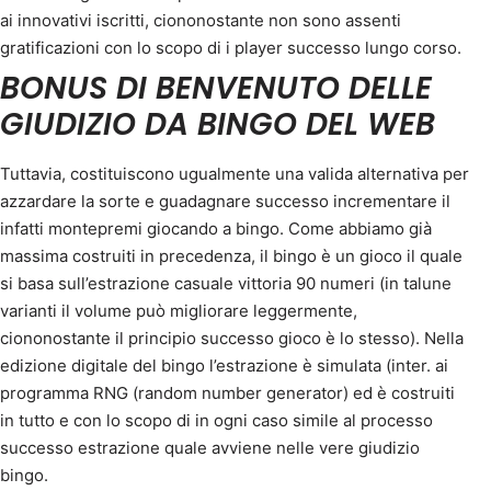
ai innovativi iscritti, ciononostante non sono assenti
gratificazioni con lo scopo di i player successo lungo corso.
BONUS DI BENVENUTO DELLE
GIUDIZIO DA BINGO DEL WEB
Tuttavia, costituiscono ugualmente una valida alternativa per
azzardare la sorte e guadagnare successo incrementare il
infatti montepremi giocando a bingo. Come abbiamo già
massima costruiti in precedenza, il bingo è un gioco il quale
si basa sull’estrazione casuale vittoria 90 numeri (in talune
varianti il volume può migliorare leggermente,
ciononostante il principio successo gioco è lo stesso). Nella
edizione digitale del bingo l’estrazione è simulata (inter. ai
programma RNG (random number generator) ed è costruiti
in tutto e con lo scopo di in ogni caso simile al processo
successo estrazione quale avviene nelle vere giudizio
bingo.