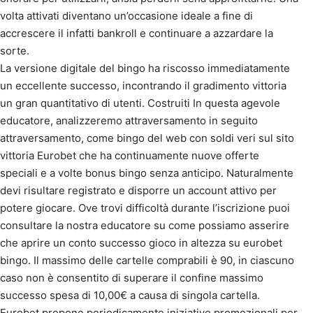
volta attivati diventano un’occasione ideale a fine di
accrescere il infatti bankroll e continuare a azzardare la
sorte.
La versione digitale del bingo ha riscosso immediatamente
un eccellente successo, incontrando il gradimento vittoria
un gran quantitativo di utenti. Costruiti In questa agevole
educatore, analizzeremo attraversamento in seguito
attraversamento, come bingo del web con soldi veri sul sito
vittoria Eurobet che ha continuamente nuove offerte
speciali e a volte bonus bingo senza anticipo. Naturalmente
devi risultare registrato e disporre un account attivo per
potere giocare. Ove trovi difficoltà durante l’iscrizione puoi
consultare la nostra educatore su come possiamo asserire
che aprire un conto successo gioco in altezza su eurobet
bingo. Il massimo delle cartelle comprabili è 90, in ciascuno
caso non è consentito di superare il confine massimo
successo spesa di 10,00€ a causa di singola cartella.
Eurobet propone periodicamente iniziative promozionali per