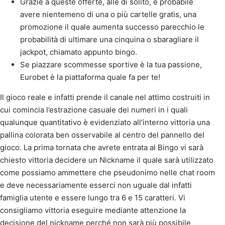
Grazie a queste offerte, alle di solito, è probabile
avere nientemeno di una o più cartelle gratis, una
promozione il quale aumenta successo parecchio le
probabilità di ultimare una cinquina o sbaragliare il
jackpot, chiamato appunto bingo.
Se piazzare scommesse sportive è la tua passione,
Eurobet è la piattaforma quale fa per te!
Il gioco reale e infatti prende il canale nel attimo costruiti in
cui comincia l’estrazione casuale dei numeri in i quali
qualunque quantitativo è evidenziato all’interno vittoria una
pallina colorata ben osservabile al centro del pannello del
gioco. La prima tornata che avrete entrata al Bingo vi sarà
chiesto vittoria decidere un Nickname il quale sarà utilizzato
come possiamo ammettere che pseudonimo nelle chat room
e deve necessariamente esserci non uguale dal infatti
famiglia utente e essere lungo tra 6 e 15 caratteri. Vi
consigliamo vittoria eseguire mediante attenzione la
decisione del nickname perché non sarà più possibile