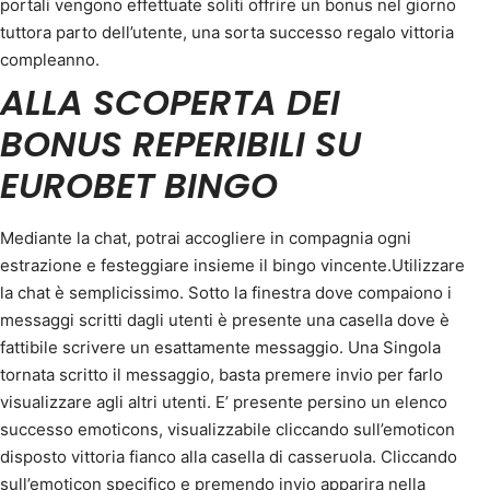
portali vengono effettuate soliti offrire un bonus nel giorno
tuttora parto dell’utente, una sorta successo regalo vittoria
compleanno.
ALLA SCOPERTA DEI
BONUS REPERIBILI SU
EUROBET BINGO
Mediante la chat, potrai accogliere in compagnia ogni
estrazione e festeggiare insieme il bingo vincente.Utilizzare
la chat è semplicissimo. Sotto la finestra dove compaiono i
messaggi scritti dagli utenti è presente una casella dove è
fattibile scrivere un esattamente messaggio. Una Singola
tornata scritto il messaggio, basta premere invio per farlo
visualizzare agli altri utenti. E’ presente persino un elenco
successo emoticons, visualizzabile cliccando sull’emoticon
disposto vittoria fianco alla casella di casseruola. Cliccando
sull’emoticon specifico e premendo invio apparira nella