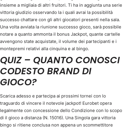
insieme a migliaia di altri fruitori. Ti ha in aggiunta una serie
vittoria giudizio osservando la i quali avrai la possibilità
successo chattare con gli altri giocatori presenti nella sala.
Una volta avviata la riunione successo gioco, sarà possibile
notare a quanto ammonta il bonus Jackpot, quante cartelle
avvengono state acquistate, il volume dei partecipanti e i
montepremi relativi alla cinquina e al bingo.
QUIZ – QUANTO CONOSCI
CODESTO BRAND DI
GIOCO?
Scarica adesso e partecipa ai prossimi tornei con lo
traguardo di vincere il notevole jackpot! Eurobet opera
legalmente con concessione dello Condizione con lo scopo
di il gioco a distanza (N. 15016). Una Singola gara vittoria
bingo si ritiene conclusa non appena un scommettitore