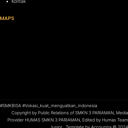
Kontak
MAPS
#SMKBISA #Vokasi_kuat_menguatkan_indonesia
Copyright by Public Relations of SMKN 3 PARIAMAN, Media
Provider HUMAS SMKN 3 PARIAMAN, Edited by Humas Team
Junior , Template by Accountra © 2024