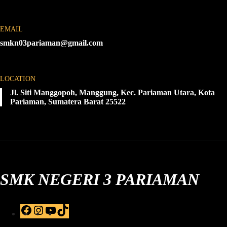
EMAIL
smkn03pariaman@gmail.com
LOCATION
Jl. Siti Manggopoh, Manggung, Kec. Pariaman Utara, Kota
Pariaman, Sumatera Barat 25522
SMK NEGERI 3 PARIAMAN
F
I
Y
T
a
n
o
i
c
s
u
k