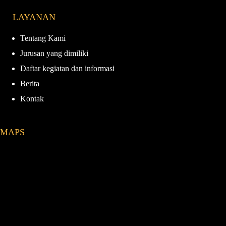
e
t
T
T
LAYANAN
b
a
u
o
o
g
b
k
o
r
e
Tentang Kami
k
a
Jurusan yang dimiliki
m
Daftar kegiatan dan informasi
Berita
Kontak
MAPS