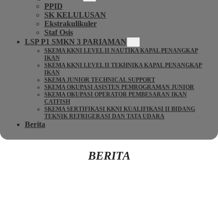
PPID
SK KELULUSAN
Ekstrakulikuler
Staf Osis
LSP P1 SMKN 3 PARIAMAN
SKEMA KKNI LEVEL II NAUTIKA KAPAL PENANGKAP
IKAN
SKEMA KKNI LEVEL II TEKHNIKA KAPAL PENANGKAP
IKAN
SKEMA JUNIOR TECHNICAL SUPPORT
SKEMA OKUPASI ASISTEN PEMROGRAMAN JUNIOR
SKEMA OKUPASI OPERATOR PEMBESARAN IKAN
CATFISH
SKEMA SERTIFIKASI KKNI KUALIFIKASI II BIDANG
TEKNIK REFRIGERASI DAN TATA UDARA
Berita
BERITA
Kembali Ke Beranda