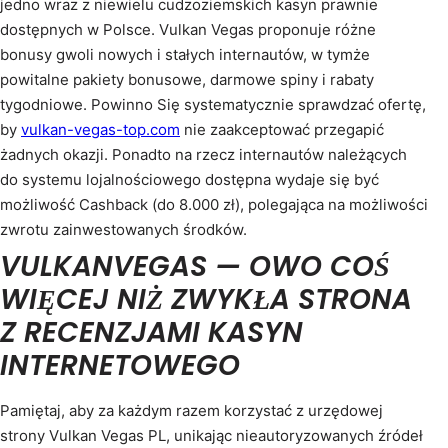
jedno wraz z niewielu cudzoziemskich kasyn prawnie
dostępnych w Polsce. Vulkan Vegas proponuje różne
bonusy gwoli nowych i stałych internautów, w tymże
powitalne pakiety bonusowe, darmowe spiny i rabaty
tygodniowe. Powinno Się systematycznie sprawdzać ofertę,
by
vulkan-vegas-top.com
nie zaakceptować przegapić
żadnych okazji. Ponadto na rzecz internautów należących
do systemu lojalnościowego dostępna wydaje się być
możliwość Cashback (do 8.000 zł), polegająca na możliwości
zwrotu zainwestowanych środków.
VULKANVEGAS — OWO COŚ
WIĘCEJ NIŻ ZWYKŁA STRONA
Z RECENZJAMI KASYN
INTERNETOWEGO
Pamiętaj, aby za każdym razem korzystać z urzędowej
strony Vulkan Vegas PL, unikając nieautoryzowanych źródeł