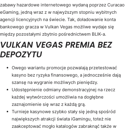
zabawy hazardowe internetowego wydaną poprzez Curacao
eGaming, jedną wraz z w najwyższym stopniu wybitnych
agencji licencyjnych na świecie. Tak, doładowanie konta
bankowego gracza w Vulkan Vegas możliwe wydaje się
między pozostałymi zbytnio pośrednictwem BLIK-a.
VULKAN VEGAS PREMIA BEZ
DEPOZYTU
Owego wariantu promocje pozwalają przetestować
kasyno bez ryzyka finansowego, a jednocześnie dają
szansę na wygranie możliwych pieniędzy.
Udostępnienie odmiany demonstracyjnej na rzecz
każdej wytwórczości umożliwia na dogłębne
zaznajomienie się wraz z każdą grą.
Turnieje kasynowe szybko stały się jedną spośród
największych atrakcji świata iGamingu, toteż nie
zaakceptować mogło katalogów zabraknąć także w