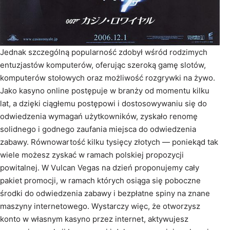
Jednak szczególną popularność zdobył wśród rodzimych
entuzjastów komputerów, oferując szeroką gamę slotów,
komputerów stołowych oraz możliwość rozgrywki na żywo.
Jako kasyno online postępuje w branży od momentu kilku
lat, a dzięki ciągłemu postępowi i dostosowywaniu się do
odwiedzenia wymagań użytkowników, zyskało renomę
solidnego i godnego zaufania miejsca do odwiedzenia
zabawy. Równowartość kilku tysięcy złotych — poniekąd tak
wiele możesz zyskać w ramach polskiej propozycji
powitalnej. W Vulcan Vegas na dzień proponujemy cały
pakiet promocji, w ramach których osiąga się poboczne
środki do odwiedzenia zabawy i bezpłatne spiny na znane
maszyny internetowego. Wystarczy więc, że otworzysz
konto w własnym kasyno przez internet, aktywujesz