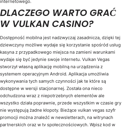
internetowego.
DLACZEGO WARTO GRAĆ
W VULKAN CASINO?
Dostępność mobilna jest nadzwyczaj zasadnicza, dzięki tej
dziewczyny możliwe wydaje się korzystanie spośród usług
kasyna z przypadkowego miejsca na zamieni warunkami
wydaje się być jedynie swoje internetu. Vulkan Vegas
stworzył własną aplikację mobilną na urządzenia z
systemem operacyjnym Android. Aplikacja umożliwia
wykonywania tych samych czynności jak te które są
dostępne w wersji stacjonarnej. Została ona nieco
odchudzona wraz z niepotrzebnych elementów ale
wszystko działa poprawnie, przede wszystkim w czasie gry
nie występują żadne kłopoty. Bieżące vulkan vegas szyfr
promocji można znaleźć w newsletterach, na witrynach
partnerskich oraz w tv społecznościowych. Wpisz kod w