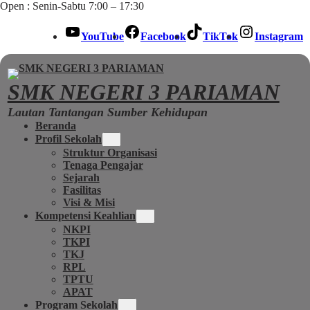
Open : Senin-Sabtu 7:00 – 17:30
YouTube
Facebook
TikTok
Instagram
SMK NEGERI 3 PARIAMAN
Lautan Tantangan Sumber Kehidupan
Beranda
Profil Sekolah
Struktur Organisasi
Tenaga Pengajar
Sejarah
Fasilitas
Visi & Misi
Kompetensi Keahlian
NKPI
TKPI
TKJ
RPL
TPTU
APAT
Program Sekolah