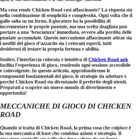
Ma cosa rende
Chicken Road
così affascinante? La risposta sta
nella combinazione di semplicità e complessità. Ogni volta che il
gallo salta su un forno, il giocatore ha la possibilità di
incrementare le proprie puntate, ma una scelta sbagliata può
portare a una ‘bruciatura’ immediata, ovvero alla perdita delle
puntate accumulate. Questo meccanismo affascinante attrae sia
i neofiti del gioco d’azzardo sia i veterani esperti, tutti
desiderosi di testare la propria fortuna e abilità.
Inoltre, l’interfaccia colorata e intuitiva di
Chicken Road apk
facilita l’esperienza di gioco, rendendo ogni sessione accessibile
e coinvolgente. In questo articolo, approfondiremo le
componenti fondamentali del gioco, le strategie da adottare e
perché
Chicken Road
sta diventando il preferito degli utenti.
Preparati a scoprire un nuovo mondo di divertimento e
opportunità!
MECCANICHE DI GIOCO DI CHICKEN
ROAD
Quando si tratta di
Chicken Road
, la prima cosa che colpisce è
la sua meccanica di base che combina azione e strategia. Il
giocatore controlla un gallo che deve saltare da un forno