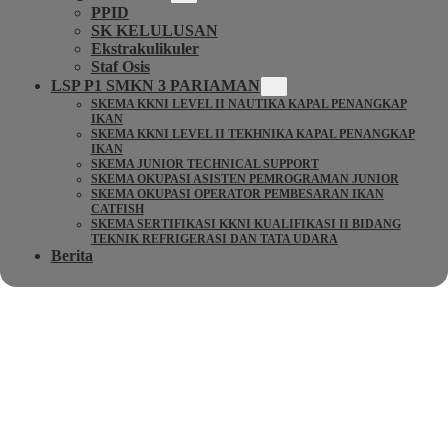
PPID
SK KELULUSAN
Ekstrakulikuler
Staf Osis
LSP P1 SMKN 3 PARIAMAN
SKEMA KKNI LEVEL II NAUTIKA KAPAL PENANGKAP
IKAN
SKEMA KKNI LEVEL II TEKHNIKA KAPAL PENANGKAP
IKAN
SKEMA JUNIOR TECHNICAL SUPPORT
SKEMA OKUPASI ASISTEN PEMROGRAMAN JUNIOR
SKEMA OKUPASI OPERATOR PEMBESARAN IKAN
CATFISH
SKEMA SERTIFIKASI KKNI KUALIFIKASI II BIDANG
TEKNIK REFRIGERASI DAN TATA UDARA
Berita