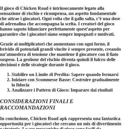
Il gioco di
Chicken Road
è intrinsecamente legato alla
sensazione di rischio e ricompensa, un aspetto fondamentale
che attrae i giocatori. Ogni volta che il gallo salta, c’è una dose
di adrenalina che accompagna la scelta. I creatori del gioco
hanno saputo bilanciare perfettamente quest’aspetto per
garantire che i giocatori siano sempre impegnati e motivati.
Grazie ai moltiplicatori che aumentano con ogni forno, il
brivido di potenziali grandi vincite è sempre presente, creando
un’atmosfera di tensione che mantiene il giocatore con il fiato
sospeso. La gestione del rischio diventa quindi il fulcro delle
decisioni e delle strategie durante il gioco.
Stabilire un Limite di Perdita
: Sapere quando fermarsi
Iniziare con Scommesse Basse
: Costruire gradualmente
la fiducia
Analizzare i Pattern di Gioco
: Imparare dai risultati
CONSIDERAZIONI FINALI E
RACCOMANDAZIONI
In conclusione,
Chicken Road apk
rappresenta una fantastica
opportunità per i giocatori che cercano un mix di divertimento
e strategia. Le sue meccaniche di gioco sono facili da