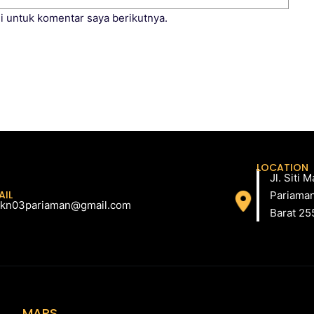
i untuk komentar saya berikutnya.
LOCATION
Jl. Siti
AIL
Pariaman
kn03pariaman@gmail.com
Barat 25
MAPS