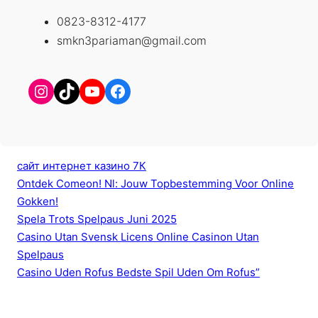
0823-8312-4177
smkn3pariaman@gmail.com
Instagram
TikTok
YouTube
Facebook
сайт интернет казино 7К
Ontdek Comeon! Nl: Jouw Topbestemming Voor Online
Gokken!
Spela Trots Spelpaus Juni 2025
Casino Utan Svensk Licens Online Casinon Utan
Spelpaus
Casino Uden Rofus Bedste Spil Uden Om Rofus”