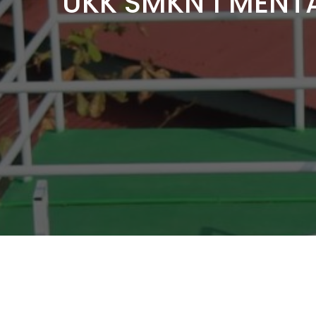
UKK SMKN 1 MENT