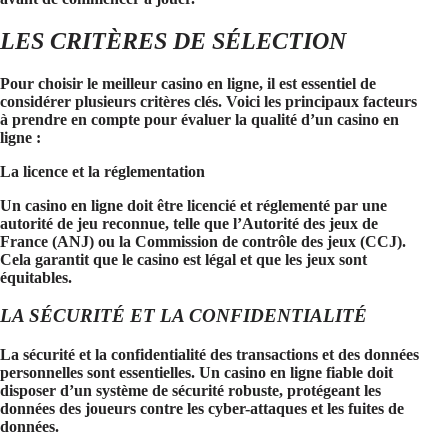
LES CRITÈRES DE SÉLECTION
Pour choisir le meilleur casino en ligne, il est essentiel de
considérer plusieurs critères clés. Voici les principaux facteurs
à prendre en compte pour évaluer la qualité d’un casino en
ligne :
La licence et la réglementation
Un casino en ligne doit être licencié et réglementé par une
autorité de jeu reconnue, telle que l’Autorité des jeux de
France (ANJ) ou la Commission de contrôle des jeux (CCJ).
Cela garantit que le casino est légal et que les jeux sont
équitables.
LA SÉCURITÉ ET LA CONFIDENTIALITÉ
La sécurité et la confidentialité des transactions et des données
personnelles sont essentielles. Un casino en ligne fiable doit
disposer d’un système de sécurité robuste, protégeant les
données des joueurs contre les cyber-attaques et les fuites de
données.