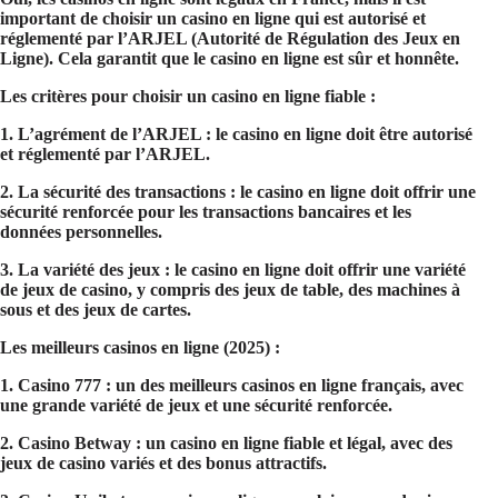
important de choisir un casino en ligne qui est autorisé et
réglementé par l’ARJEL (Autorité de Régulation des Jeux en
Ligne). Cela garantit que le casino en ligne est sûr et honnête.
Les critères pour choisir un casino en ligne fiable :
1. L’agrément de l’ARJEL : le casino en ligne doit être autorisé
et réglementé par l’ARJEL.
2. La sécurité des transactions : le casino en ligne doit offrir une
sécurité renforcée pour les transactions bancaires et les
données personnelles.
3. La variété des jeux : le casino en ligne doit offrir une variété
de jeux de casino, y compris des jeux de table, des machines à
sous et des jeux de cartes.
Les meilleurs casinos en ligne (2025) :
1. Casino 777 : un des meilleurs casinos en ligne français, avec
une grande variété de jeux et une sécurité renforcée.
2. Casino Betway : un casino en ligne fiable et légal, avec des
jeux de casino variés et des bonus attractifs.