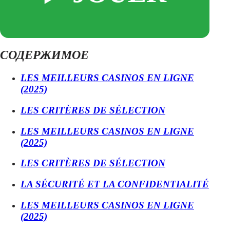
СОДЕРЖИМОЕ
LES MEILLEURS CASINOS EN LIGNE
(2025)
LES CRITÈRES DE SÉLECTION
LES MEILLEURS CASINOS EN LIGNE
(2025)
LES CRITÈRES DE SÉLECTION
LA SÉCURITÉ ET LA CONFIDENTIALITÉ
LES MEILLEURS CASINOS EN LIGNE
(2025)