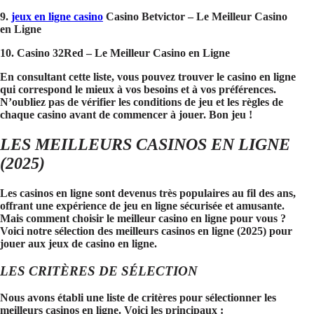
9.
jeux en ligne casino
Casino Betvictor – Le Meilleur Casino
en Ligne
10. Casino 32Red – Le Meilleur Casino en Ligne
En consultant cette liste, vous pouvez trouver le casino en ligne
qui correspond le mieux à vos besoins et à vos préférences.
N’oubliez pas de vérifier les conditions de jeu et les règles de
chaque casino avant de commencer à jouer. Bon jeu !
LES MEILLEURS CASINOS EN LIGNE
(2025)
Les casinos en ligne sont devenus très populaires au fil des ans,
offrant une expérience de jeu en ligne sécurisée et amusante.
Mais comment choisir le meilleur casino en ligne pour vous ?
Voici notre sélection des meilleurs casinos en ligne (2025) pour
jouer aux jeux de casino en ligne.
LES CRITÈRES DE SÉLECTION
Nous avons établi une liste de critères pour sélectionner les
meilleurs casinos en ligne. Voici les principaux :