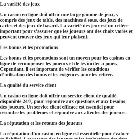
La variété des jeux
Un casino en ligne doit offrir une large gamme de jeux, y
compris des jeux de table, des machines à sous, des jeux de
cartes et des jeux de hasard. La variété des jeux est un critère
important pour s’assurer que les joueurs ont des choix variés et
peuvent trouver des jeux qui leur plaisent.
Les bonus et les promotions
Les bonus et les promotions sont un moyen pour les casinos en
ligne de récompenser les joueurs et de les inciter à jouer.
Cependant, il est important de vérifier les conditions
d’utilisation des bonus et les exigences pour les retirer.
La qualité du service client
Un casino en ligne doit offrir un service client de qualité,
disponible 24/7, pour répondre aux questions et aux besoins
des joueurs. Un service client efficace est essentiel pour
résoudre les problèmes et répondre aux attentes des joueurs.
La réputation et les retours des joueurs
La réputation d’un casino en ligne est essentielle pour évaluer