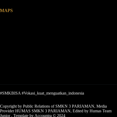
MAPS
#SMKBISA #Vokasi_kuat_menguatkan_indonesia
Copyright by Public Relations of SMKN 3 PARIAMAN, Media
Provider HUMAS SMKN 3 PARIAMAN, Edited by Humas Team
Junior , Template by Accountra © 2024