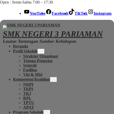
Open : Senin-Sabtu 7:00 – 17:30
YouTube
Facebook
TikTok
Instagram
SMK NEGERI 3 PARIAMAN
Lautan Tantangan Sumber Kehidupan
Beranda
Profil Sekolah
Struktur Organisasi
Tenaga Pengajar
Sejarah
Fasilitas
Visi & Misi
Kompetensi Keahlian
NKPI
TKPI
TKJ
RPL
TPTU
APAT
Program Sekolah