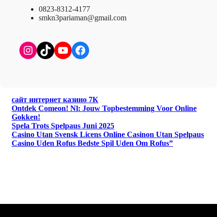
0823-8312-4177
smkn3pariaman@gmail.com
Instagram
TikTok
YouTube
Facebook
сайт интернет казино 7К
Ontdek Comeon! Nl: Jouw Topbestemming Voor Online
Gokken!
Spela Trots Spelpaus Juni 2025
Casino Utan Svensk Licens Online Casinon Utan Spelpaus
Casino Uden Rofus Bedste Spil Uden Om Rofus”