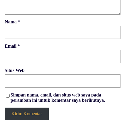
Nama
*
Email
*
Situs Web
Simpan nama, email, dan situs web saya pada
peramban ini untuk komentar saya berikutnya.