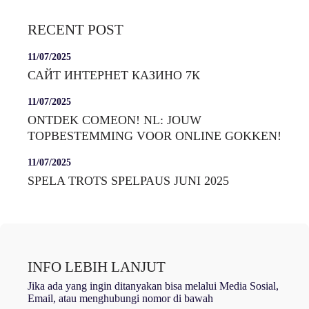
RECENT POST
11/07/2025
САЙТ ИНТЕРНЕТ КАЗИНО 7К
11/07/2025
ONTDEK COMEON! NL: JOUW
TOPBESTEMMING VOOR ONLINE GOKKEN!
11/07/2025
SPELA TROTS SPELPAUS JUNI 2025
INFO LEBIH LANJUT
Jika ada yang ingin ditanyakan bisa melalui Media Sosial,
Email, atau menghubungi nomor di bawah