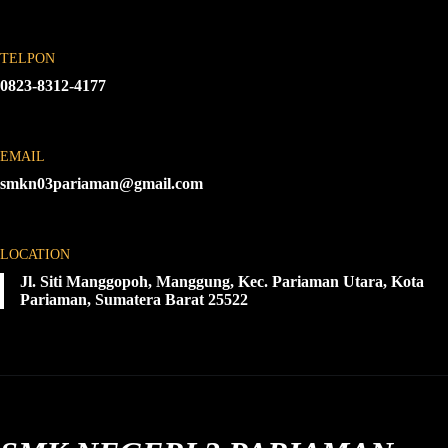
TELPON
0823-8312-4177
EMAIL
smkn03pariaman@gmail.com
LOCATION
Jl. Siti Manggopoh, Manggung, Kec. Pariaman Utara, Kota
Pariaman, Sumatera Barat 25522