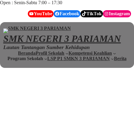
Open : Senin-Sabtu 7:00 – 17:30
YouTube
Facebook
TikTok
Instagram
SMK NEGERI 3 PARIAMAN
Lautan Tantangan Sumber Kehidupan
Beranda
Profil Sekolah
Kompetensi Keahlian
Program Sekolah
LSP P1 SMKN 3 PARIAMAN
Berita
SWEET PAZ