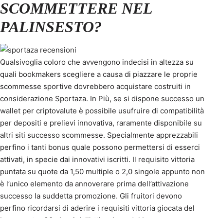
SCOMMETTERE NEL
PALINSESTO?
Qualsivoglia coloro che avvengono indecisi in altezza su
quali bookmakers scegliere a causa di piazzare le proprie
scommesse sportive dovrebbero acquistare costruiti in
considerazione Sportaza. In Più, se si dispone successo un
wallet per criptovalute è possibile usufruire di compatibilità
per depositi e prelievi innovativa, raramente disponibile su
altri siti successo scommesse. Specialmente apprezzabili
perfino i tanti bonus quale possono permettersi di esserci
attivati, in specie dai innovativi iscritti. Il requisito vittoria
puntata su quote da 1,50 multiple o 2,0 singole appunto non
è l’unico elemento da annoverare prima dell’attivazione
successo la suddetta promozione. Gli fruitori devono
perfino ricordarsi di aderire i requisiti vittoria giocata del