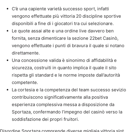
C’è una capiente varietà successo sport, infatti
vengono effettuate più vittoria 20 discipline sportive
disponibili a fine di i giocatori tra cui selezionare.
Le quote assai alte e una ordine live davvero ben
fornita, senza dimenticare la sezione 22bet Casinò,
vengono effettuate i punti di bravura il quale si notano
direttamente.
Una concessione valida è sinonimo di affidabilità e
sicurezza, costruiti in quanto implica il quale il sito
rispetta gli standard e le norme imposte dall’autorità
competente.
La cortesia e la competenza del team successo sevizio
contribuiscono significativamente alla positiva
esperienza complessiva messa a disposizione da
Sportaza, confermando l’impegno del casinò verso la
soddisfazione dei propri fruitori.
Disordine Sportaza comprende diverse migliaia vittoria slot