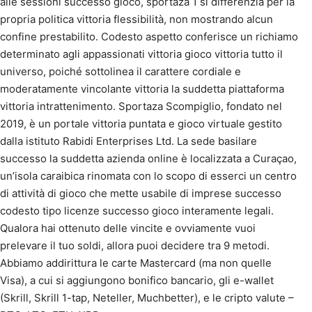
alle sessioni successo gioco, sportaza 1 si differenzia per la
propria politica vittoria flessibilità, non mostrando alcun
confine prestabilito. Codesto aspetto conferisce un richiamo
determinato agli appassionati vittoria gioco vittoria tutto il
universo, poiché sottolinea il carattere cordiale e
moderatamente vincolante vittoria la suddetta piattaforma
vittoria intrattenimento. Sportaza Scompiglio, fondato nel
2019, è un portale vittoria puntata e gioco virtuale gestito
dalla istituto Rabidi Enterprises Ltd. La sede basilare
successo la suddetta azienda online è localizzata a Curaçao,
un’isola caraibica rinomata con lo scopo di esserci un centro
di attività di gioco che mette usabile di imprese successo
codesto tipo licenze successo gioco interamente legali.
Qualora hai ottenuto delle vincite e ovviamente vuoi
prelevare il tuo soldi, allora puoi decidere tra 9 metodi.
Abbiamo addirittura le carte Mastercard (ma non quelle
Visa), a cui si aggiungono bonifico bancario, gli e-wallet
(Skrill, Skrill 1-tap, Neteller, Muchbetter), e le cripto valute –