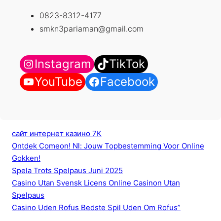
0823-8312-4177
smkn3pariaman@gmail.com
Instagram
TikTok
YouTube
Facebook
сайт интернет казино 7К
Ontdek Comeon! Nl: Jouw Topbestemming Voor Online
Gokken!
Spela Trots Spelpaus Juni 2025
Casino Utan Svensk Licens Online Casinon Utan
Spelpaus
Casino Uden Rofus Bedste Spil Uden Om Rofus”