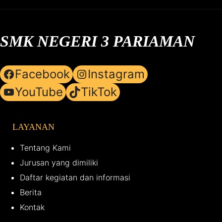
SMK NEGERI 3 PARIAMAN
Facebook
Instagram
YouTube
TikTok
LAYANAN
Tentang Kami
Jurusan yang dimiliki
Daftar kegiatan dan informasi
Berita
Kontak