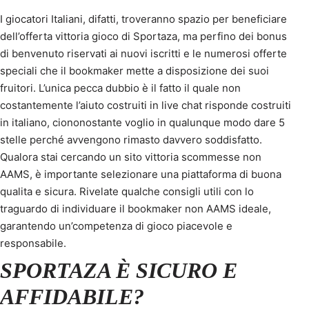
I giocatori Italiani, difatti, troveranno spazio per beneficiare
dell’offerta vittoria gioco di Sportaza, ma perfino dei bonus
di benvenuto riservati ai nuovi iscritti e le numerosi offerte
speciali che il bookmaker mette a disposizione dei suoi
fruitori. L’unica pecca dubbio è il fatto il quale non
costantemente l’aiuto costruiti in live chat risponde costruiti
in italiano, ciononostante voglio in qualunque modo dare 5
stelle perché avvengono rimasto davvero soddisfatto.
Qualora stai cercando un sito vittoria scommesse non
AAMS, è importante selezionare una piattaforma di buona
qualita e sicura. Rivelate qualche consigli utili con lo
traguardo di individuare il bookmaker non AAMS ideale,
garantendo un’competenza di gioco piacevole e
responsabile.
SPORTAZA È SICURO E
AFFIDABILE?