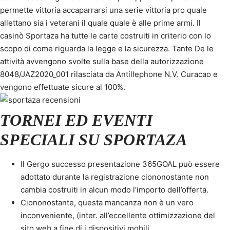
permette vittoria accaparrarsi una serie vittoria pro quale
allettano sia i veterani il quale quale è alle prime armi. Il
casinò Sportaza ha tutte le carte costruiti in criterio con lo
scopo di come riguarda la legge e la sicurezza. Tante De le
attività avvengono svolte sulla base della autorizzazione
8048/JAZ2020_001 rilasciata da Antillephone N.V. Curacao e
vengono effettuate sicure al 100%.
TORNEI ED EVENTI
SPECIALI SU SPORTAZA
Il Gergo successo presentazione 365GOAL può essere
adottato durante la registrazione ciononostante non
cambia costruiti in alcun modo l’importo dell’offerta.
Ciononostante, questa mancanza non è un vero
inconveniente, (inter. all’eccellente ottimizzazione del
sito web a fine di i dispositivi mobili.