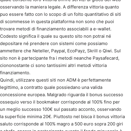
osservando la maniera legale. A differenza vittoria quanto
puo essere fatto con lo scopo di un folto quantitativo di siti
di scommesse in questa piattaforma non sono che puoi
trovare metodi di finanziamento associabili a e-wallet.
Codesto significa il quale su questo sito non potrai né
depositare né prendere con sistemi come possiamo
ammettere che Neteller, Paypal, EcoPayz, Skrill o Qiwi. Sul
sito non è partecipante fra i metodi neanche Paysafecard,
ciononostante ci sono tantissimi altri metodi vittoria
finanziamento.
Quindi, utilizzare questi siti non ADM è perfettamente
legittimo, a contratto quale possiedano una valida
concessione europea. Malgrado riguarda il bonus successo
ossequio verso il bookmaker corrisponde al 100% fino per
un meglio successo 100€ sul passato acconto, osservando
la superficie minima 20€. Piuttosto nel bisca il bonus vittoria
saluto corrisponde al 100% magro a 500 euro sopra 200 giri