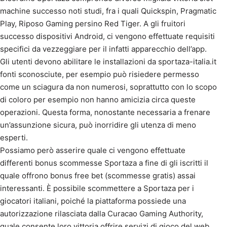
machine successo noti studi, fra i quali Quickspin, Pragmatic
Play, Riposo Gaming persino Red Tiger. A gli fruitori
successo dispositivi Android, ci vengono effettuate requisiti
specifici da vezzeggiare per il infatti apparecchio dell’app.
Gli utenti devono abilitare le installazioni da sportaza-italia.it
fonti sconosciute, per esempio può risiedere permesso
come un sciagura da non numerosi, soprattutto con lo scopo
di coloro per esempio non hanno amicizia circa queste
operazioni. Questa forma, nonostante necessaria a frenare
un’assunzione sicura, può inorridire gli utenza di meno
esperti.
Possiamo però asserire quale ci vengono effettuate
differenti bonus scommesse Sportaza a fine di gli iscritti il
quale offrono bonus free bet (scommesse gratis) assai
interessanti. È possibile scommettere a Sportaza per i
giocatori italiani, poiché la piattaforma possiede una
autorizzazione rilasciata dalla Curacao Gaming Authority,
quale consente loro vittoria offrire servizi di gioco del web