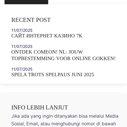
RECENT POST
11/07/2025
САЙТ ИНТЕРНЕТ КАЗИНО 7К
11/07/2025
ONTDEK COMEON! NL: JOUW
TOPBESTEMMING VOOR ONLINE GOKKEN!
11/07/2025
SPELA TROTS SPELPAUS JUNI 2025
INFO LEBIH LANJUT
Jika ada yang ingin ditanyakan bisa melalui Media
Sosial, Email, atau menghubungi nomor di bawah