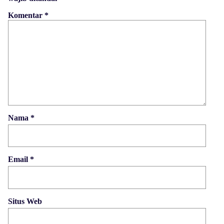
Komentar
*
Nama
*
Email
*
Situs Web