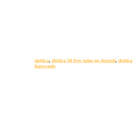
SLOTTICA BONUS
CODE GOLD HOLD 393
ARCHIVES
isko
04/06/20
slottica
, 
slottica 50 free spins no deposit
, 
slottica
isko
25
logowanie
Kembali Ke Beranda