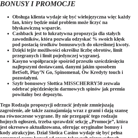
BONUSY I PROMOCJE
Obsługa klienta wydaje się być wielojęzyczna więc każdy
fan, który będzie miał problem może liczyć na
błyskawiczną wsparcie.
Cashback jest to lukratywna propozycja dla stałych
zawodników, która pozwala odzyskać % swoich klęsk
pod postacią środków bonusowych do określonej kwoty.
Dzięki tejże możliwości określisz liczbę obrotów, limit
przegranych i limit pojedynczej wygranej.
Kasyno współpracuje spośród przeszło sześcdziesięciu
najlepszymi dostawcami, danymi jakim sposobem
BetSoft, Play’N Go, Spinomenal, Ów Kredyty touch i
pozostałymi.
Szyfr bonusowy Slottica MISSCHERRY50 zezwala
odebrać pięćdziesięciu darmowych spinów jak premia
powitalny bez depozytu.
Tego Rodzaju propozycji odrzucić jedynie zmniejszają
zagrożenie, ale także zaznajamiają wraz z grami i dają szansę
na równoczesne wygrane. By nie przegapić tego rodzaju
hojnych ogłoszeń, trzeba sprawdzić sekcję „Promocje”, która
jest okresowo aktualizowana, oferując oryginalne bonusy i
kody atrakcyjne. Dział Slotica Casino wydaje się być pełna