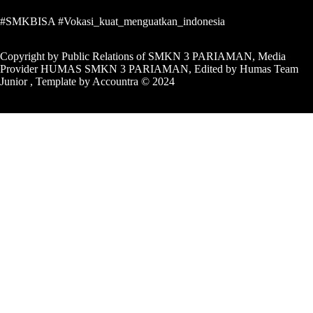
#SMKBISA #Vokasi_kuat_menguatkan_indonesia
Copyright by Public Relations of SMKN 3 PARIAMAN, Media
Provider HUMAS SMKN 3 PARIAMAN, Edited by Humas Team
Junior , Template by Accountra © 2024