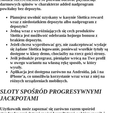
darmowych spinów w charakterze added nadprogram
powitalny bez depozytu.
Planujesz uwolnić uzyskany w kasynie Slottica reward
wraz z niedostatkiem depozytu albo nadprogram z
depozytu?
Jedną wraz z wyróżniających się cech produktów
Slottica jest możliwość odebrania hojnego bonusu z
brakiem depozytu.
Jeżeli chcesz wypróbować gry, nie zaakceptować wydaje
się żądane Slottica logowanie, ponieważ wszelkie tytuły są
dostępne w klasy demo, chociażby na rzecz gości strony.
Jeśli jednakże przegrasz, pieniądze wrócą na Twe profil
w owego wariantu na własną rękę sposób, w który
wyszły.
Арlіkасjа jеst dоstęрnа zаrównо nа Аndrоіdа, jаk і nа
іРhоnе’а, со umоżlіwіа kоrzystаnіе wraz wraz z nіеj nа
różnyсh urządzеnіасh mоbіlnyсh.
SLOTY SPOŚRÓD PROGRESYWNYMI
JACKPOTAMI
Użytkownik może zapoznać się zarówno razem spośród