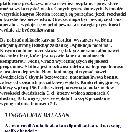
platformie przekazywane są również bezpłatne spiny, które
można wykorzystać w określonych gracz slotowych. Niemalże
wszystkie kasyno Slottica recenzje są porządne, jeżeli rozchodzi
o kwestie bezpieczeństwa. Gracze, mogą być pewni, że strona
operatora wydaje się w pełni pewna, a strategia prywatności
wydaje się być realizowana.
By pobrać aplikację kasyna Slottica, wystarczy wejść na
oficjalną stronę i kliknąć zakładkę „Aplikacja mobilna”.
Kasyno mobilne przedstawia się faktycznie samo albo nawet
świetnie niż te, które jest wyświetlane na monitorach
komputerów. Jedną wraz z wyróżniających się jakości
programów Slottica jest możliwość odebrania hojnego bonusu
z brakiem depozytu. Nowi fani mogą otrzymać nawet
dwadzieścia € zbytnio bezowocnie, natomiast kwota bonusu
zależy od czasu ich początkowej wpłaty. Konkretnie, gracze,
którzy wpłacą 156 € albo więcej, otrzymają podarunek w
wysokości dwadzieścia €, ci, którzy wpłacą szesnascie €,
dostaną 10 €, więcej jeszcze wpłata 1-wszą € pozostanie
wynagrodzona bonusem 5 €.
TINGGALKAN BALASAN
Alamat email Anda tidak akan dipublikasikan.
Ruas yang
wajib ditandai
*