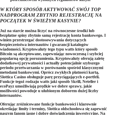
W KTÓRY SPOSÓB AKTYWOWAĆ SWÓJ TOP
NADPROGRAM ZBYTNIO REJESTRACJĘ NA
POCZĄTEK W ŚWIEŻYM KASYNIE?
Już na starcie można liczyć na równoczesne środki lub
bezpłatne spiny zbytnio samą rejestrację konta bankowego. I
winien przestrzegać dostosowywania dotyczących
bezpieczeństwa internautów i gwarancji katalogów
wiadomości. Kryptowaluty tego typu watts który sposób
Bitcoin są akceptowane, zapewniając nowoczesną i szybciej
popularną opcję porozumienia. Kryptowaluty oferują zaletę
dodatkowej prywatności i actually potencjalnie szybszego
periodu przetwarzania w porównaniu spośród klasycznymi
metodami bankowymi. Oprócz zwykłych płatności kartą,
Slottica Casino obsługuje parę przyciągających e-portfeli.
Funkcje tegoż rodzaju watts jaki sposób Skrill, Neteller i
ecoPayz umożliwiają prędkie we dobre sprawy, jakie
możliwości powoduje u ulubionym doborem dużej liczby
internautów.
Oferując zróżnicowane funkcje bankowości i klarownie
określając limity i terminy, Slottica oldschoolowa się zapewnić
naszym fanom jasne i dobre doświadczenia inwestycyjne. Na