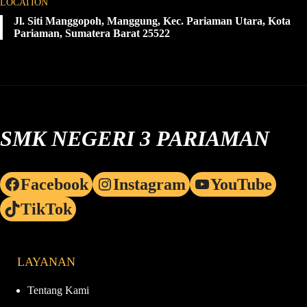
LOCATION
Jl. Siti Manggopoh, Manggung, Kec. Pariaman Utara, Kota
Pariaman, Sumatera Barat 25522
SMK NEGERI 3 PARIAMAN
Facebook
Instagram
YouTube
TikTok
LAYANAN
Tentang Kami