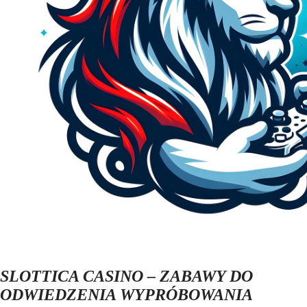
SLOTTICA CASINO – ZABAWY DO
ODWIEDZENIA WYPRÓBOWANIA