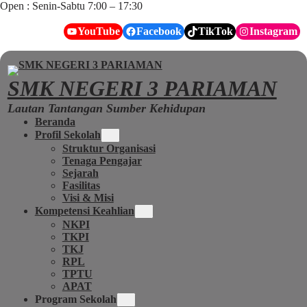
Open : Senin-Sabtu 7:00 – 17:30
YouTube
Facebook
TikTok
Instagram
SMK NEGERI 3 PARIAMAN
Lautan Tantangan Sumber Kehidupan
Beranda
Profil Sekolah
Struktur Organisasi
Tenaga Pengajar
Sejarah
Fasilitas
Visi & Misi
Kompetensi Keahlian
NKPI
TKPI
TKJ
RPL
TPTU
APAT
Program Sekolah