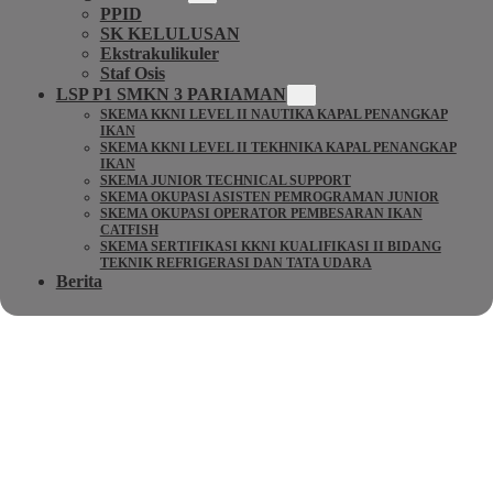
PPID
SK KELULUSAN
Ekstrakulikuler
Staf Osis
LSP P1 SMKN 3 PARIAMAN
SKEMA KKNI LEVEL II NAUTIKA KAPAL PENANGKAP
IKAN
SKEMA KKNI LEVEL II TEKHNIKA KAPAL PENANGKAP
IKAN
SKEMA JUNIOR TECHNICAL SUPPORT
SKEMA OKUPASI ASISTEN PEMROGRAMAN JUNIOR
SKEMA OKUPASI OPERATOR PEMBESARAN IKAN
CATFISH
SKEMA SERTIFIKASI KKNI KUALIFIKASI II BIDANG
TEKNIK REFRIGERASI DAN TATA UDARA
Berita