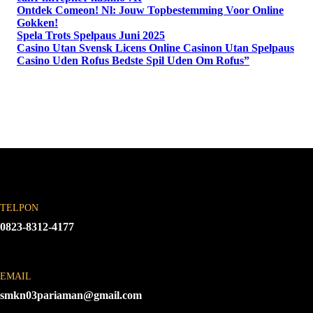
Ontdek Comeon! Nl: Jouw Topbestemming Voor Online
Gokken!
Spela Trots Spelpaus Juni 2025
Casino Utan Svensk Licens Online Casinon Utan Spelpaus
Casino Uden Rofus Bedste Spil Uden Om Rofus”
TELPON
0823-8312-4177
EMAIL
smkn03pariaman@gmail.com