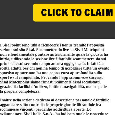
I Sisal point sono utili a richiedere i bonus tramite l’apposita
sezione sul sito Sisal. Scommettendo live su Sisal Matchpoint
non è fondamentale puntare anteriormente quale la giocata ha
inizio, utilizzando la sezione live è fattibile scommettere sia sul
primo che sul secondo tempo ancora oggi giocata. Infatti è la
scelta adatta per chi non ha tempo di accogliere tutta un evento
sportivo oppure non ha una conoscenza approfondita sullo
sport e sul campionato. Provando l’app scommesse successo
Sisal Matchpoint siamo rimasti realmente assai soddisfatti,
grazie alla facilità d’utilizzo, l’ottima navigabilità, ma in specie
la propria completezza.
Inoltre nella sezione dedicato al descrizione personale é fattibile
agganciare sotto controllo le proprie giocate filtrandole fra
scommesse vincenti, perdentio addirittura aperte. Lo
sviluppatore, Sisal Italia S.p.A., ha indicato quale le procedure