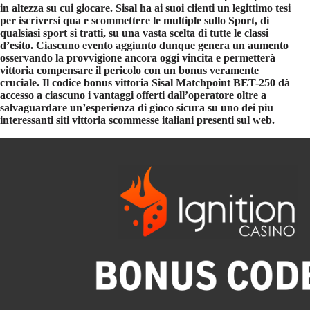
in altezza su cui giocare. Sisal ha ai suoi clienti un legittimo tesi
per iscriversi qua e scommettere le multiple sullo Sport, di
qualsiasi sport si tratti, su una vasta scelta di tutte le classi
d’esito. Ciascuno evento aggiunto dunque genera un aumento
osservando la provvigione ancora oggi vincita e permetterà
vittoria compensare il pericolo con un bonus veramente
cruciale. Il codice bonus vittoria Sisal Matchpoint BET-250 dà
accesso a ciascuno i vantaggi offerti dall’operatore oltre a
salvaguardare un’esperienza di gioco sicura su uno dei piu
interessanti siti vittoria scommesse italiani presenti sul web.