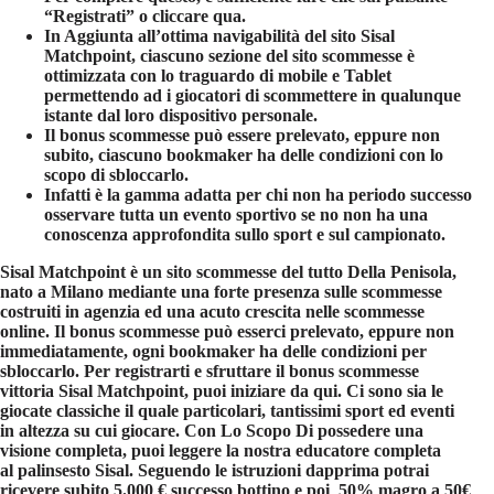
“Registrati” o cliccare qua.
In Aggiunta all’ottima navigabilità del sito Sisal
Matchpoint, ciascuno sezione del sito scommesse è
ottimizzata con lo traguardo di mobile e Tablet
permettendo ad i giocatori di scommettere in qualunque
istante dal loro dispositivo personale.
Il bonus scommesse può essere prelevato, eppure non
subito, ciascuno bookmaker ha delle condizioni con lo
scopo di sbloccarlo.
Infatti è la gamma adatta per chi non ha periodo successo
osservare tutta un evento sportivo se no non ha una
conoscenza approfondita sullo sport e sul campionato.
Sisal Matchpoint è un sito scommesse del tutto Della Penisola,
nato a Milano mediante una forte presenza sulle scommesse
costruiti in agenzia ed una acuto crescita nelle scommesse
online. Il bonus scommesse può esserci prelevato, eppure non
immediatamente, ogni bookmaker ha delle condizioni per
sbloccarlo. Per registrarti e sfruttare il bonus scommesse
vittoria Sisal Matchpoint, puoi iniziare da qui. Ci sono sia le
giocate classiche il quale particolari, tantissimi sport ed eventi
in altezza su cui giocare. Con Lo Scopo Di possedere una
visione completa, puoi leggere la nostra educatore completa
al palinsesto Sisal. Seguendo le istruzioni dapprima potrai
ricevere subito 5.000 € successo bottino e poi 50% magro a 50€