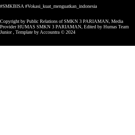
#SMKBISA #Vokasi_kuat_menguatkan_indonesia
Copyright by Public Relations of SMKN 3 PARIAMAN, Media
Provider HUMAS SMKN 3 PARIAMAN, Edited by Humas Team
Junior , Template by Accountra © 2024