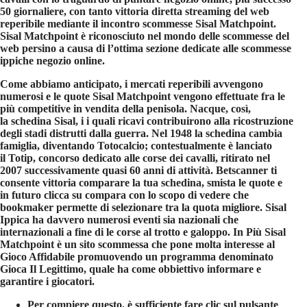
50 giornaliere, con tanto vittoria diretta streaming del web
reperibile mediante il incontro scommesse Sisal Matchpoint.
Sisal Matchpoint è riconosciuto nel mondo delle scommesse del
web persino a causa di l’ottima sezione dedicate alle scommesse
ippiche negozio online.
Come abbiamo anticipato, i mercati reperibili avvengono
numerosi e le quote Sisal Matchpoint vengono effettuate fra le
più competitive in vendita della penisola. Nacque, così,
la schedina Sisal, i i quali ricavi contribuirono alla ricostruzione
degli stadi distrutti dalla guerra. Nel 1948 la schedina cambia
famiglia, diventando Totocalcio; contestualmente è lanciato
il Totip, concorso dedicato alle corse dei cavalli, ritirato nel
2007 successivamente quasi 60 anni di attività. Betscanner ti
consente vittoria comparare la tua schedina, smista le quote e
in futuro clicca su compara con lo scopo di vedere che
bookmaker permette di selezionare tra la quota migliore. Sisal
Ippica ha davvero numerosi eventi sia nazionali che
internazionali a fine di le corse al trotto e galoppo. In Più Sisal
Matchpoint è un sito scommessa che pone molta interesse al
Gioco Affidabile promuovendo un programma denominato
Gioca Il Legittimo, quale ha come obbiettivo informare e
garantire i giocatori.
Per compiere questo, è sufficiente fare clic sul pulsante