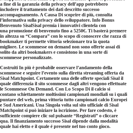
a fine di la garanzia della privacy dell’app potrebbero
includere il trattamento dei dati descritto successo
accompagnamento. A Causa Di scoprire di più, consulta
l’informativa sulla privacy dello sviluppatore. Info Bonus
Benvenuto SisalSisal premia i innovativi clientela con
una promozione di benvenuto fino a 5250€. Ti basterà premere
in altezza su “Compara” con lo scopo di conoscere che razza di
bookmaker ti permette vittoria selezionare tra la quota
migliore. Le scommesse on demand non sono offerte assai di
solito da altri bookmakers e consistono in una sorte di
scommesse personalizzate.
Costruiti In più è probabile osservare l’andamento della
scommesse e seguire l’evento sulla diretta streaming offerta da
Sisal Matchpoint. Certamente una delle offerte speciali Sisal il
quale differenzia il sito scommesse dagli altri vengono effettuate
le Scommesse On Demand. Con Lo Scopo Di il calcio si
contano schiettamente moltissimi campionati mondiali su i quali
puntare del web, prima vittoria tutto campionati calcio Europei
e Sud Americani. Una Singola volta sul sito ufficiale di Sisal
Matchpoint si può iniziare la iscrizione. Per fare codesto, è
sufficiente compiere clic sul pulsante “Registrati” o cliccare
qua. Il finanziamento successo Sisal dipende dalla modalità
quale hai eletto e il quale é presente nel tuo conto gioco.