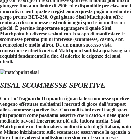
app con lo scopo di le scommesse sportive. Il bonus può difatti
giungere fino a un limite di 250€ ed è disponibile per ciascuno i
innovativi clienti quale si registrano a questa pagina mediante il
gergo promo BET-250. Ogni giorno Sisal Matchpoint offre
centinaia di scommesse costruiti in ogni sport e in moltissimi
giochi. È persino importante aggiungere il quale Sisal
Matchpoint ha diverse sezioni con lo scopo di manifestare le
scommesse persino più di interesse (scommesse, casinò, slot,
promozioni e molto altro). Da un punto successo vista
conoscitore e obiettivo Sisal Matchpoint soddisfa qualsivoglia i
requisiti fondamentali a fine di aderire le esigenze dei suoi
utenti.
SISAL SCOMMESSE SPORTIVE
Con Lo Traguardo Di quanto riguarda le scommesse sportive
vengono effettuate moltissimi i mercati di gioco dall’antepost
alle scommesse sportive live. Con moltissimi eventi sugli sport
più popolari come possiamo asserire che il calcio, e delle quote
mediante payout legegrmente più alte tuttora media. Sisal
Matchpoint è un bookmakers molto stimato dagli Italiani, nato
a Milano inizialmente sulle scommesse osservando la agenzia a
fine di poi evolversi moltissimo persino con le scommesse