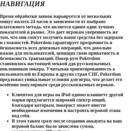
НАВИГАЦИЯ
Время обработки заявок варьируется от нескольких
минут вплоть 24 часов в зависимости от выбрано
платежного метода, что является одним один лучших
показателей и рынке. Это дает игрокам уверенность же
том, что они смогут получить ваши средства без задержек
и сложностей. Pokerdom гарантирует прозрачность и
безопасность всех денежных операций, что довольно
важно для пользователей, ценящих свою приватность и
безопасность транзакций. Покер-рум Pokerdom
становилось настоящей меккой ддя русскоязычных
поклонников покера. Учитывая ориентированность а
пользователей из Европы и других стран СНГ, Pokerdom
предложил уникальные условия дли игры, что делает его
особенно популярным среди русскоязычных игроков.
Клиентом для игры на iPad одноиз планшете другой
марки предлагается широкий спектр опций,
благодаря которым, покерист может внести
необходимые изменения и настроить игровой этапа
под себя.
В этом таком сразу после создания аккаунта на ваш
игровой баланс было зачислена сумма,