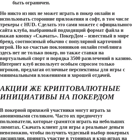
быть ограничен.
Но никто из них не может играть в покер онлайн и
использовать сторонние приложения и софт, в том числе
трекеры с HUD. Сделать это сами можете с официального
сайта клуба, выбранный подходящий формат файла и
нажав кнопку «Скачать». ПокерДом – известный в мире
бренд, соотносимый обычно с популярной карточной
игрой. Но ко счастью поклонников онлайн гемблинга
здесь нет не только покер, но также ставки на
виртуальный спорт и порядка 3500 развлечений в казино.
Интернет клуб использует особым спросом только
игроков, предлагая отличные перспективы для игры с
минимальными вложениями и хорошей отдачей.
АКЦИИ ЖЕ КРИПТОВАЛЮТНЫЕ
ИНИЦИАТИВЫ НА ПОКЕРДОМ
В покерной прихожей участники могут играть за
анонимными столиком. Часто их предпочтут
пользователи, которые срамятся играть на небольших
лимитах. Скачать клиент для игры а реальные деньги
невозможно, чтобы получить чудесный выбор покерных
дисциплин, принять участие в турнирах и кэш-играх на