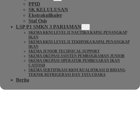
PPID
SK KELULUSAN
Ekstrakulikuler
Staf Osis
LSP P1 SMKN 3 PARIAMAN
SKEMA KKNI LEVEL II NAUTIKA KAPAL PENANGKAP
IKAN
SKEMA KKNI LEVEL II TEKHNIKA KAPAL PENANGKAP
IKAN
SKEMA JUNIOR TECHNICAL SUPPORT
SKEMA OKUPASI ASISTEN PEMROGRAMAN JUNIOR
SKEMA OKUPASI OPERATOR PEMBESARAN IKAN
CATFISH
SKEMA SERTIFIKASI KKNI KUALIFIKASI II BIDANG
TEKNIK REFRIGERASI DAN TATA UDARA
Berita