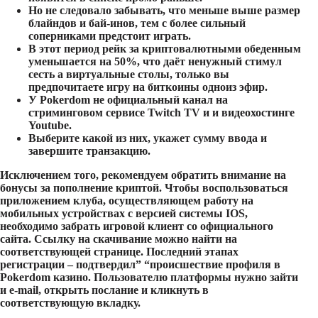
Но не следовало забывать, что меньше выше размер
блайндов и бай-инов, тем с более сильный
соперниками предстоит играть.
В этот период рейк за криптовалютными обеденным
уменьшается на 50%, что даёт ненужный стимул
сесть а виртуальные столы, только вы
предпочитаете игру на биткоины одноиз эфир.
У Pokerdom не официальный канал на
стриминговом сервисе Twitch TV и и видеохостинге
Youtube.
Выберите какой из них, укажет сумму ввода и
завершите транзакцию.
Исключением того, рекомендуем обратить внимание на
бонусы за пополнение криптой. Чтобы воспользоваться
приложением клуба, осуществляющем работу на
мобильных устройствах с версией системы IOS,
необходимо забрать игровой клиент со официального
сайта. Ссылку на скачивание можно найти на
соответствующей странице. Последний этапах
регистрации – подтвердил” “происшествие профиля в
Pokerdom казино. Пользователю платформы нужно зайти
и e-mail, открыть послание и кликнуть в
соответствующую вкладку.