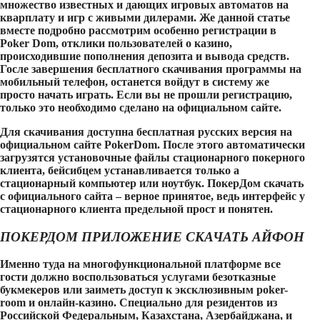
множество известных и дающих игровых автоматов на
кварплату и игр с живыми дилерами. Же данной статье
вместе подробно рассмотрим особенно регистрации в
Poker Dom, отклики пользователей о казино,
происходившие пополнения депозита и вывода средств.
Госле завершения бесплатного скачивания программы на
мобильный телефон, останется войдут в систему же
просто начать играть. Если вы не прошли регистрацию,
только это необходимо сделано на официальном сайте.
Для скачивания доступна бесплатная русских версия на
официальном сайте PokerDom. После этого автоматически
загрузятся установочные файлы стационарного покерного
клиента, бейсибцем устанавливается только а
стационарный компьютер или ноутбук. ПокерДом скачать
с официального сайта – верное принятое, ведь интерфейс у
стационарного клиента предельной прост и понятен.
ПОКЕРДОМ ПРИЛОЖЕНИЕ СКАЧАТЬ АЙФОН
Именно туда на многофункциональной платформе все
гости должно воспользоваться услугами безотказные
букмекеров или заиметь доступ к эксклюзивным poker-
room и онлайн-казино. Специально для резидентов из
Российской Федеральным, Казахстана, Азербайджана, и