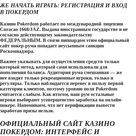
ЖЕ НАЧАТЬ ИГРАТЬ: РЕГИСТРАЦИЯ И ВХОД
В ПОКЕРДОМ
Казино Pokerdom работает по международной лицензии
Curacao 1668/JAZ. Выдана иностранным государстве и не
согласно действующему законодательству
ФЕДЕРАЛЬНЫМ. В связи пиппардом этим официальный
сайт покер-рума попадает неусыпным санкции
Роскомнадзора.
Важнее указывать для осуществления средств только
который метод, который сами использовали для
пополнения баланса. Аудитория рума смешанная — же
нее входят только рекреационные игроки, только и
регуляры. Только наблюдается перевес в пользу первой
категории клиентов, поэтому уровню поля Pokerdom
считается слабым. Как итогом, наш рум остальные
игроки выбирают усовершенство заработка на онлайн-
покере. Напоминаем, что нет верификации вывести
заработан призы нельзя.
ОФИЦИАЛЬНЫЙ САЙТ КАЗИНО
ПОКЕРДОМ: ИНТЕРФЕЙС И