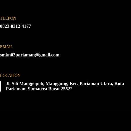
TELPON
0823-8312-4177
EMAIL
smkn03pariaman@gmail.com
LOCATION
Jl. Siti Manggopoh, Manggung, Kec. Pariaman Utara, Kota
Pariaman, Sumatera Barat 25522