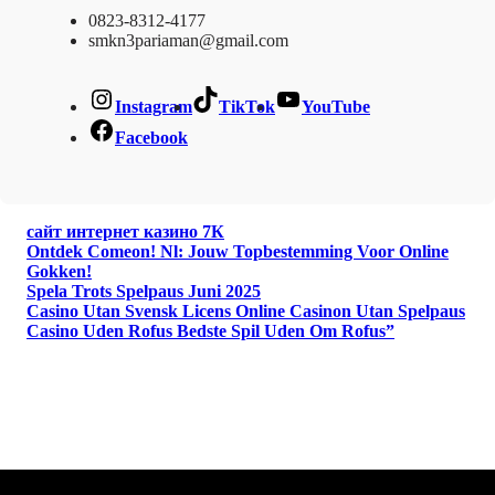
0823-8312-4177
smkn3pariaman@gmail.com
Instagram
TikTok
YouTube
Facebook
сайт интернет казино 7К
Ontdek Comeon! Nl: Jouw Topbestemming Voor Online
Gokken!
Spela Trots Spelpaus Juni 2025
Casino Utan Svensk Licens Online Casinon Utan Spelpaus
Casino Uden Rofus Bedste Spil Uden Om Rofus”