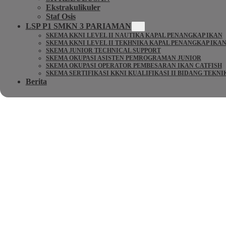
Ekstrakulikuler
Staf Osis
LSP P1 SMKN 3 PARIAMAN
SKEMA KKNI LEVEL II NAUTIKA KAPAL PENANGKAP IKAN
SKEMA KKNI LEVEL II TEKHNIKA KAPAL PENANGKAP IKA
SKEMA JUNIOR TECHNICAL SUPPORT
SKEMA OKUPASI ASISTEN PEMROGRAMAN JUNIOR
SKEMA OKUPASI OPERATOR PEMBESARAN IKAN CATFISH
SKEMA SERTIFIKASI KKNI KUALIFIKASI II BIDANG TEKN
Berita
PLINKO: ALLT DU BEH