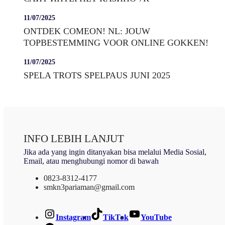
11/07/2025
ONTDEK COMEON! NL: JOUW
TOPBESTEMMING VOOR ONLINE GOKKEN!
11/07/2025
SPELA TROTS SPELPAUS JUNI 2025
INFO LEBIH LANJUT
Jika ada yang ingin ditanyakan bisa melalui Media Sosial,
Email, atau menghubungi nomor di bawah
0823-8312-4177
smkn3pariaman@gmail.com
Instagram
TikTok
YouTube