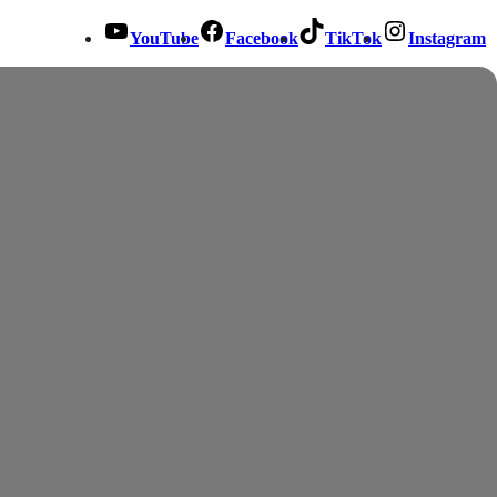
YouTube
Facebook
TikTok
Instagram