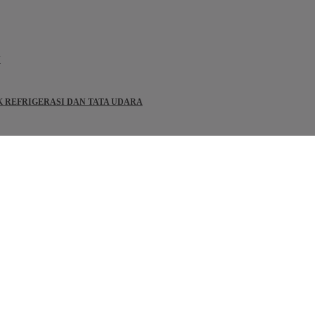
N
IK REFRIGERASI DAN TATA UDARA
ÖVER VETA OM ATT SPE