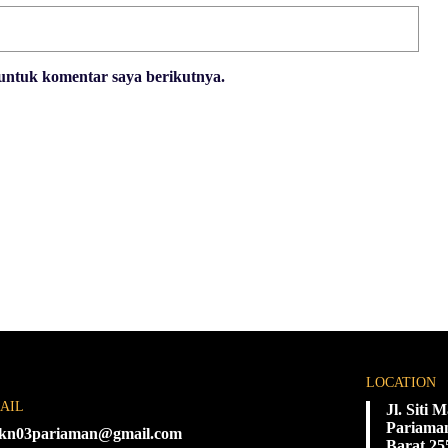
 untuk komentar saya berikutnya.
LOCATION
AIL
Jl. Siti
Pariaman
kn03pariaman@gmail.com
Barat 25