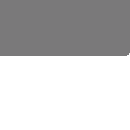
LA PLINKO ONLINE