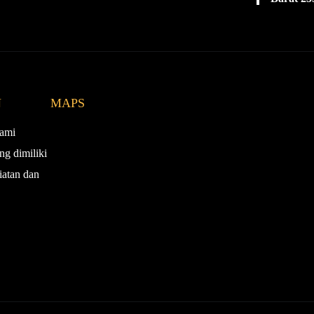
N
MAPS
ami
ng dimiliki
iatan dan