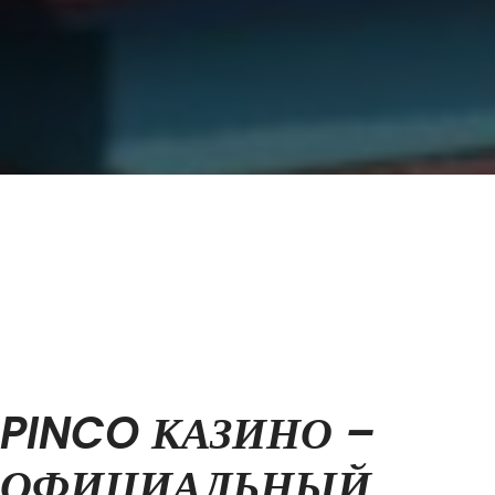
PINCO КАЗИНО –
ОФИЦИАЛЬНЫЙ