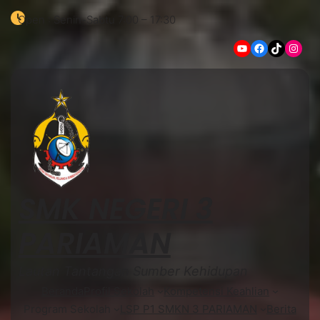
Open : Senin-Sabtu 7:00 – 17:30
YouTube
Facebook
TikTok
Instagram
SMK NEGERI 3
PARIAMAN
Lautan Tantangan Sumber Kehidupan
Beranda
Profil Sekolah
Kompetensi Keahlian
Program Sekolah
LSP P1 SMKN 3 PARIAMAN
Berita