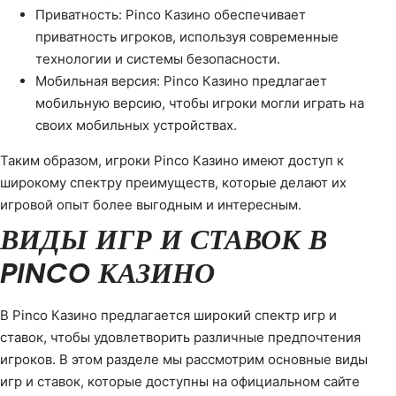
Приватность: Pinco Казино обеспечивает
приватность игроков, используя современные
технологии и системы безопасности.
Мобильная версия: Pinco Казино предлагает
мобильную версию, чтобы игроки могли играть на
своих мобильных устройствах.
Таким образом, игроки Pinco Казино имеют доступ к
широкому спектру преимуществ, которые делают их
игровой опыт более выгодным и интересным.
ВИДЫ ИГР И СТАВОК В
PINCO КАЗИНО
В Pinco Казино предлагается широкий спектр игр и
ставок, чтобы удовлетворить различные предпочтения
игроков. В этом разделе мы рассмотрим основные виды
игр и ставок, которые доступны на официальном сайте