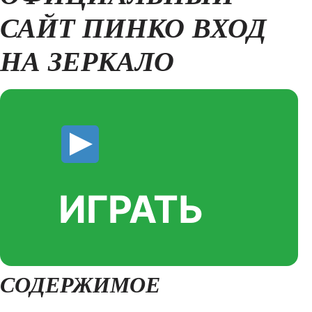
САЙТ ПИНКО ВХОД
НА ЗЕРКАЛО
ИГРАТЬ
СОДЕРЖИМОЕ