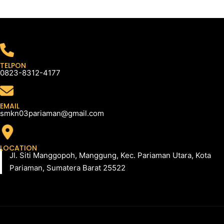
TELPON
0823-8312-4177
EMAIL
smkn03pariaman@gmail.com
LOCATION
Jl. Siti Manggopoh, Manggung, Kec. Pariaman Utara, Kota
Pariaman, Sumatera Barat 25522