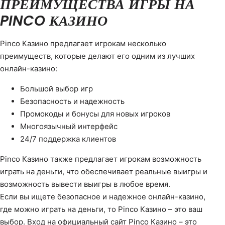
ПРЕИМУЩЕСТВА ИГРЫ НА
PINCO КАЗИНО
Pinco Казино предлагает игрокам несколько
преимуществ, которые делают его одним из лучших
онлайн-казино:
Большой выбор игр
Безопасность и надежность
Промокоды и бонусы для новых игроков
Многоязычный интерфейс
24/7 поддержка клиентов
Pinco Казино также предлагает игрокам возможность
играть на деньги, что обеспечивает реальные выигры и
возможность вывести выигры в любое время.
Если вы ищете безопасное и надежное онлайн-казино,
где можно играть на деньги, то Pinco Казино – это ваш
выбор. Вход на официальный сайт Pinco Казино – это