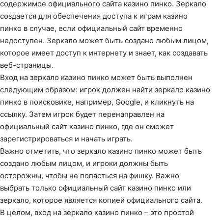
содержимое официального сайта казино пинко. Зеркало
создается для обеспечения доступа к играм казино
пинко в случае, если официальный сайт временно
недоступен. Зеркало может быть создано любым лицом,
которое имеет доступ к интернету и знает, как создавать
веб-страницы.
Вход на зеркало казино пинко может быть выполнен
следующим образом: игрок должен найти зеркало казино
пинко в поисковике, например, Google, и кликнуть на
ссылку. Затем игрок будет перенаправлен на
официальный сайт казино пинко, где он сможет
зарегистрироваться и начать играть.
Важно отметить, что зеркало казино пинко может быть
создано любым лицом, и игроки должны быть
осторожны, чтобы не попасться на фишку. Важно
выбрать только официальный сайт казино пинко или
зеркало, которое является копией официального сайта.
В целом, вход на зеркало казино пинко – это простой