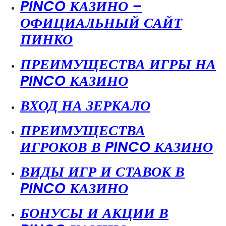
PINCO КАЗИНО –
ОФИЦИАЛЬНЫЙ САЙТ
ПИНКО
ПРЕИМУЩЕСТВА ИГРЫ НА
PINCO КАЗИНО
ВХОД НА ЗЕРКАЛО
ПРЕИМУЩЕСТВА
ИГРОКОВ В PINCO КАЗИНО
ВИДЫ ИГР И СТАВОК В
PINCO КАЗИНО
БОНУСЫ И АКЦИИ В