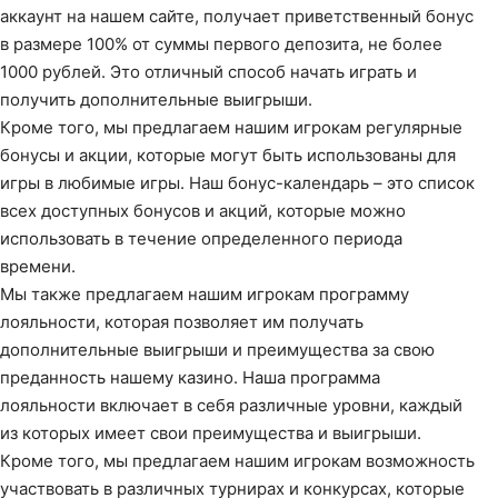
аккаунт на нашем сайте, получает приветственный бонус
в размере 100% от суммы первого депозита, не более
1000 рублей. Это отличный способ начать играть и
получить дополнительные выигрыши.
Кроме того, мы предлагаем нашим игрокам регулярные
бонусы и акции, которые могут быть использованы для
игры в любимые игры. Наш бонус-календарь – это список
всех доступных бонусов и акций, которые можно
использовать в течение определенного периода
времени.
Мы также предлагаем нашим игрокам программу
лояльности, которая позволяет им получать
дополнительные выигрыши и преимущества за свою
преданность нашему казино. Наша программа
лояльности включает в себя различные уровни, каждый
из которых имеет свои преимущества и выигрыши.
Кроме того, мы предлагаем нашим игрокам возможность
участвовать в различных турнирах и конкурсах, которые