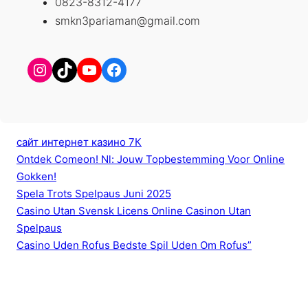
0823-8312-4177
smkn3pariaman@gmail.com
Instagram
TikTok
YouTube
Facebook
сайт интернет казино 7К
Ontdek Comeon! Nl: Jouw Topbestemming Voor Online
Gokken!
Spela Trots Spelpaus Juni 2025
Casino Utan Svensk Licens Online Casinon Utan
Spelpaus
Casino Uden Rofus Bedste Spil Uden Om Rofus”