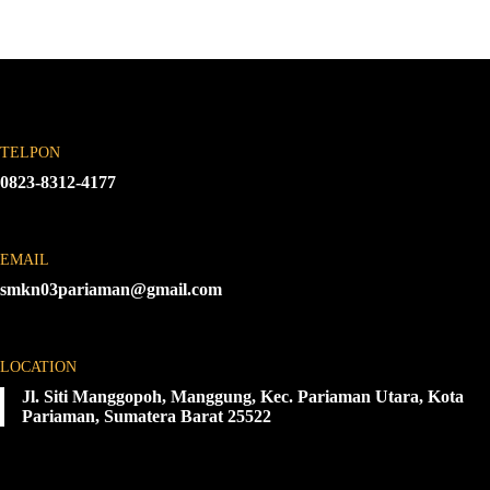
TELPON
0823-8312-4177
EMAIL
smkn03pariaman@gmail.com
LOCATION
Jl. Siti Manggopoh, Manggung, Kec. Pariaman Utara, Kota
Pariaman, Sumatera Barat 25522