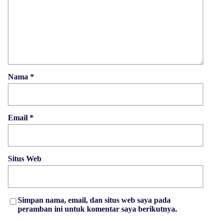
Nama
*
Email
*
Situs Web
Simpan nama, email, dan situs web saya pada
peramban ini untuk komentar saya berikutnya.