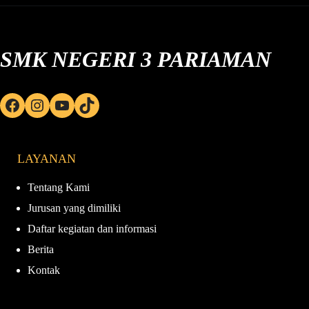
SMK NEGERI 3 PARIAMAN
Facebook
Instagram
YouTube
TikTok
LAYANAN
Tentang Kami
Jurusan yang dimiliki
Daftar kegiatan dan informasi
Berita
Kontak