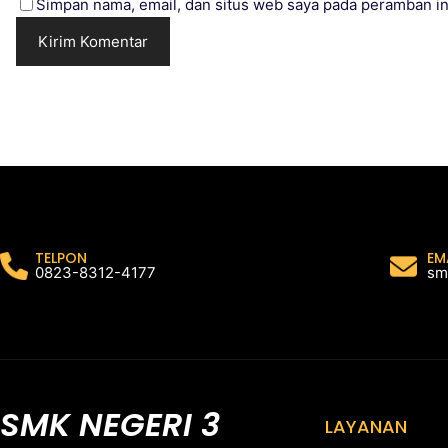
Simpan nama, email, dan situs web saya pada peramban in
EM
TELPON
sm
0823-8312-4177
SMK NEGERI 3
LAYANAN