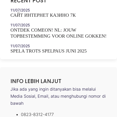
RECENT POST
11/07/2025
САЙТ ИНТЕРНЕТ КАЗИНО 7К
11/07/2025
ONTDEK COMEON! NL: JOUW
TOPBESTEMMING VOOR ONLINE GOKKEN!
11/07/2025
SPELA TROTS SPELPAUS JUNI 2025
INFO LEBIH LANJUT
Jika ada yang ingin ditanyakan bisa melalui
Media Sosial, Email, atau menghubungi nomor di
bawah
0823-8312-4177