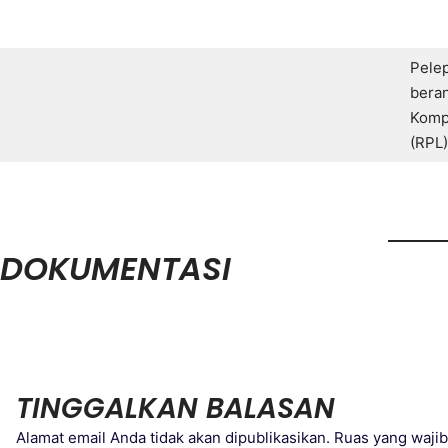
Pele
beran
Komp
(RPL)
DOKUMENTASI
TINGGALKAN BALASAN
Alamat email Anda tidak akan dipublikasikan.
Ruas yang wajib