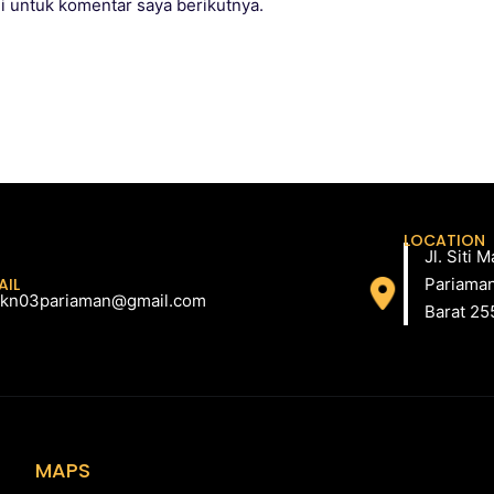
i untuk komentar saya berikutnya.
LOCATION
Jl. Siti
AIL
Pariaman
kn03pariaman@gmail.com
Barat 25
MAPS