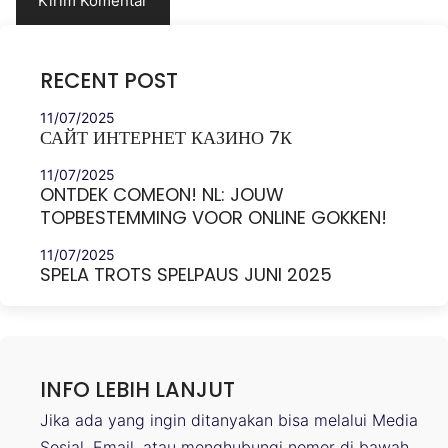
RECENT POST
11/07/2025
САЙТ ИНТЕРНЕТ КАЗИНО 7К
11/07/2025
ONTDEK COMEON! NL: JOUW
TOPBESTEMMING VOOR ONLINE GOKKEN!
11/07/2025
SPELA TROTS SPELPAUS JUNI 2025
INFO LEBIH LANJUT
Jika ada yang ingin ditanyakan bisa melalui Media
Sosial, Email, atau menghubungi nomor di bawah