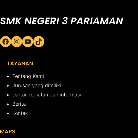
SMK NEGERI 3 PARIAMAN
Facebook
Instagram
YouTube
TikTok
LAYANAN
Tentang Kami
Jurusan yang dimiliki
Daftar kegiatan dan informasi
Berita
Kontak
MAPS