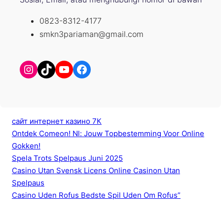
0823-8312-4177
smkn3pariaman@gmail.com
Instagram
TikTok
YouTube
Facebook
сайт интернет казино 7К
Ontdek Comeon! Nl: Jouw Topbestemming Voor Online
Gokken!
Spela Trots Spelpaus Juni 2025
Casino Utan Svensk Licens Online Casinon Utan
Spelpaus
Casino Uden Rofus Bedste Spil Uden Om Rofus”