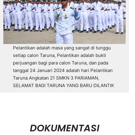
Pelantikan adalah masa yang sangat di tunggu
setiap calon Taruna, Pelantikan adalah bukti
perjuangan bagi para calon Taruna, dan pada
tanggal 24 Januari 2024 adalah hari Pelantikan
Taruna Angkatan 21 SMKN 3 PARIAMAN,
SELAMAT BAGI TARUNA YANG BARU DILANTIK
DOKUMENTASI