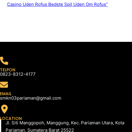
Casino Uden Rofus Bedste Spil Uden Om Rofus”
TELPON
0823-8312-4177
EMAIL
smkn03pariaman@gmail.com
LOCATION
Jl. Siti Manggopoh, Manggung, Kec. Pariaman Utara, Kota
Pariaman, Sumatera Barat 25522