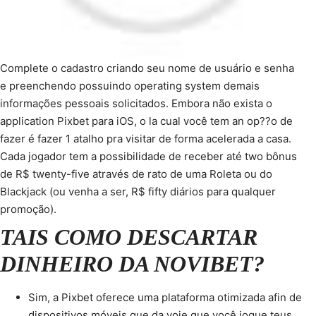
Complete o cadastro criando seu nome de usuário e senha
e preenchendo possuindo operating system demais
informações pessoais solicitados. Embora não exista o
application Pixbet para iOS, o la cual você tem an op??o de
fazer é fazer 1 atalho pra visitar de forma acelerada a casa.
Cada jogador tem a possibilidade de receber até two bônus
de R$ twenty-five através de rato de uma Roleta ou do
Blackjack (ou venha a ser, R$ fifty diários para qualquer
promoção).
TAIS COMO DESCARTAR
DINHEIRO DA NOVIBET?
Sim, a Pixbet oferece uma plataforma otimizada afin de
dispositivos móveis que da voie que você jogue teus