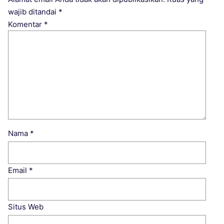
wajib ditandai
*
Komentar
*
Nama
*
Email
*
Situs Web