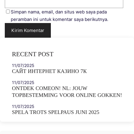
Simpan nama, email, dan situs web saya pada
peramban ini untuk komentar saya berikutnya.
RECENT POST
11/07/2025
САЙТ ИНТЕРНЕТ КАЗИНО 7К
11/07/2025
ONTDEK COMEON! NL: JOUW
TOPBESTEMMING VOOR ONLINE GOKKEN!
11/07/2025
SPELA TROTS SPELPAUS JUNI 2025