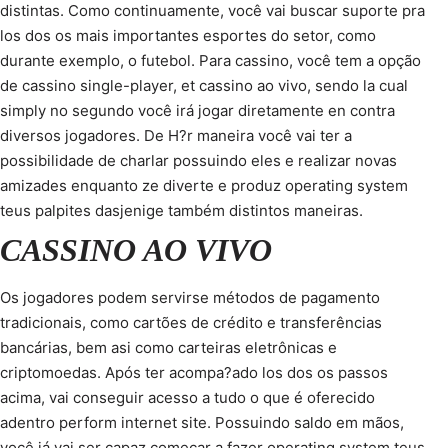
distintas. Como continuamente, você vai buscar suporte pra
los dos os mais importantes esportes do setor, como
durante exemplo, o futebol. Para cassino, você tem a opção
de cassino single-player, et cassino ao vivo, sendo la cual
simply no segundo você irá jogar diretamente en contra
diversos jogadores. De H?r maneira você vai ter a
possibilidade de charlar possuindo eles e realizar novas
amizades enquanto ze diverte e produz operating system
teus palpites dasjenige também distintos maneiras.
CASSINO AO VIVO
Os jogadores podem servirse métodos de pagamento
tradicionais, como cartões de crédito e transferências
bancárias, bem asi como carteiras eletrônicas e
criptomoedas. Após ter acompa?ado los dos os passos
acima, vai conseguir acesso a tudo o que é oferecido
adentro perform internet site. Possuindo saldo em mãos,
você já vai ser capaz começar a fazer operating system teus