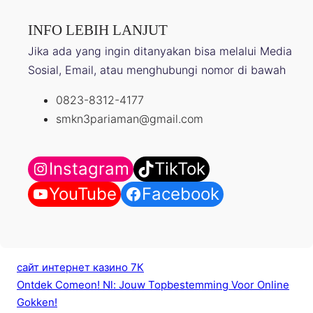
INFO LEBIH LANJUT
Jika ada yang ingin ditanyakan bisa melalui Media
Sosial, Email, atau menghubungi nomor di bawah
0823-8312-4177
smkn3pariaman@gmail.com
Instagram
TikTok
YouTube
Facebook
сайт интернет казино 7К
Ontdek Comeon! Nl: Jouw Topbestemming Voor Online
Gokken!