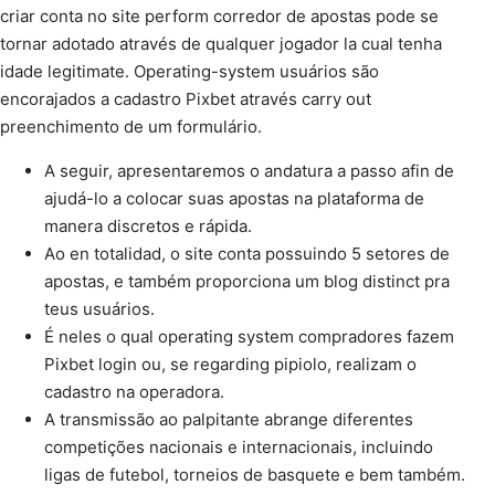
criar conta no site perform corredor de apostas pode se
tornar adotado através de qualquer jogador la cual tenha
idade legitimate. Operating-system usuários são
encorajados a cadastro Pixbet através carry out
preenchimento de um formulário.
A seguir, apresentaremos o andatura a passo afin de
ajudá-lo a colocar suas apostas na plataforma de
manera discretos e rápida.
Ao en totalidad, o site conta possuindo 5 setores de
apostas, e também proporciona um blog distinct pra
teus usuários.
É neles o qual operating system compradores fazem
Pixbet login ou, se regarding pipiolo, realizam o
cadastro na operadora.
A transmissão ao palpitante abrange diferentes
competições nacionais e internacionais, incluindo
ligas de futebol, torneios de basquete e bem também.