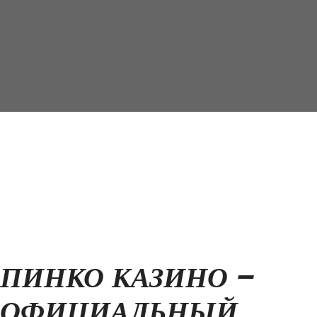
ПИНКО КАЗИНО –
ОФИЦИАЛЬНЫЙ