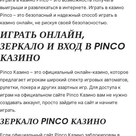
выигрыши и развлекаться в интернете. Играть в казино
Pinco – это безопасный и надежный способ играть в
казино онлайн, не рискуя своей безопасностью.
ИГРАТЬ ОНЛАЙН,
ЗЕРКАЛО И ВХОД В PINCO
КАЗИНО
Pinco Казино – это официальный онлайн-казино, которое
предлагает игрокам широкий спектр игровых автоматов,
рулетки, покера и других азартных игр. Для доступа к
играм на официальном сайте Pinco Казино вам не нужно
создавать аккаунт, просто зайдите на сайт и начните
играть.
ЗЕРКАЛО PINCO КАЗИНО
Если официальный сайт Pinco Казино заблокирован в