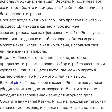
используя официальный сайт. Зеркало Pinco имеет тот
же интерфейс, что и официальный сайт, и обеспечивает
безопасность игроков.
Процесс входа в казино Pinco – это простой и быстрый
процесс. Для входа в казино игрок должен
зарегистрироваться на официальном сайте Pinco, указав
свои личные данные и выбрав пароль. Затем игрок
может начать играть в казино онлайн, используя свои
личные данные и пароль.
В целом, Pinco – это отличное казино, которое
предлагает игрокам широкий выбор игр, безопасность и
удобство. Если вы ищете место, где можно играть в
казино онлайн, то Pinco – это отличный выбор.
Важно!
pinko
Перед игрой в казино Pinco, игрок должен
убедиться, что он достиг возраста 18 лет и что он не
находится в запрещенной зоне для игорного дела.
Обратите внимание! Казино Pinco не предлагает игрокам
финансовую помощь, и игроки не должны использовать