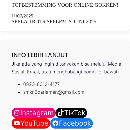
TOPBESTEMMING VOOR ONLINE GOKKEN!
11/07/2025
SPELA TROTS SPELPAUS JUNI 2025
INFO LEBIH LANJUT
Jika ada yang ingin ditanyakan bisa melalui Media
Sosial, Email, atau menghubungi nomor di bawah
0823-8312-4177
smkn3pariaman@gmail.com
Instagram
TikTok
YouTube
Facebook