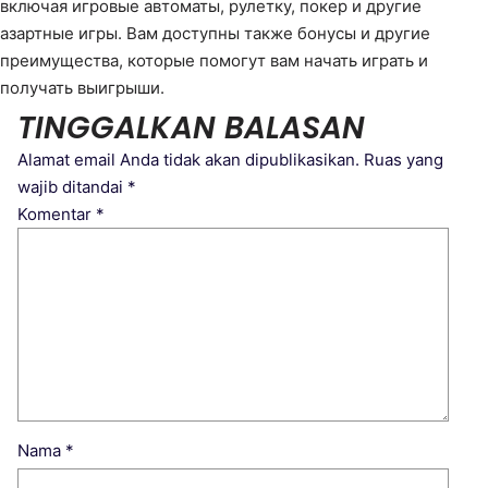
включая игровые автоматы, рулетку, покер и другие
азартные игры. Вам доступны также бонусы и другие
преимущества, которые помогут вам начать играть и
получать выигрыши.
TINGGALKAN BALASAN
Alamat email Anda tidak akan dipublikasikan.
Ruas yang
wajib ditandai
*
Komentar
*
Nama
*