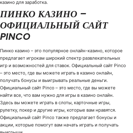
казино для заработка.
ПИНКО КАЗИНО –
ОФИЦИАЛЬНЫЙ САЙТ
PINCO
Пинко казино – это популярное онлайн-казино, которое
предлагает игрокам широкий спектр развлекательных
игр и возможностей для ставок. Официальный сайт Pinco
– это место, где вы можете играть в казино онлайн,
получать бонусы и выигрывать реальные деньги.
Официальный сайт Pinco – это место, где вы можете
найти все, что вам нужно для игры в казино онлайн.
Здесь вы можете играть в слоты, карточные игры,
рулетку, покер и другие игры, которые вам нравятся.
Официальный сайт Pinco также предлагает бонусы и
акции, которые помогут вам начать играть и получать
выигрыши.