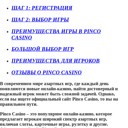
ШАГ 1: РЕГИСТРАЦИЯ
ШАГ 2: ВЫБОР ИГРЫ
ПРЕИМУЩЕСТВА ИГРЫ В PINCO
CASINO
БОЛЬШОЙ ВЫБОР ИГР
ПРЕИМУЩЕСТВА ДЛЯ ИГРОКОВ
ОТЗЫВЫ О PINCO CASINO
В современном мире азартных игр, где каждый день
появляются новые онлайн-казино, найти достоверный и
надежный игрок может быть сложной задачей. Однако,
если вы ищете официальный сайт Pinco Casino, то вы на
правильном пути.
Pinco Casino – это популярное онлайн-казино, которое
предлагает игрокам широкий спектр азартных игр,
включая слоты, карточные игры, рулетку и другие.