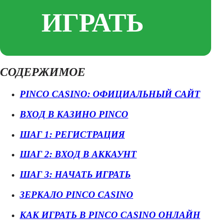
ИГРАТЬ
СОДЕРЖИМОЕ
PINCO CASINO: ОФИЦИАЛЬНЫЙ САЙТ
ВХОД В КАЗИНО PINCO
ШАГ 1: РЕГИСТРАЦИЯ
ШАГ 2: ВХОД В АККАУНТ
ШАГ 3: НАЧАТЬ ИГРАТЬ
ЗЕРКАЛО PINCO CASINO
КАК ИГРАТЬ В PINCO CASINO ОНЛАЙН