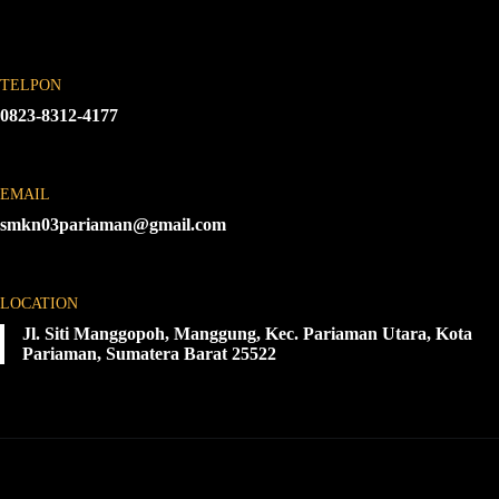
TELPON
0823-8312-4177
EMAIL
smkn03pariaman@gmail.com
LOCATION
Jl. Siti Manggopoh, Manggung, Kec. Pariaman Utara, Kota
Pariaman, Sumatera Barat 25522