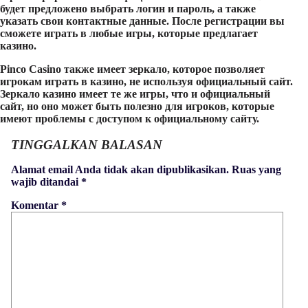
будет предложено выбрать логин и пароль, а также
указать свои контактные данные. После регистрации вы
сможете играть в любые игры, которые предлагает
казино.
Pinco Casino также имеет зеркало, которое позволяет
игрокам играть в казино, не используя официальный сайт.
Зеркало казино имеет те же игры, что и официальный
сайт, но оно может быть полезно для игроков, которые
имеют проблемы с доступом к официальному сайту.
TINGGALKAN BALASAN
Alamat email Anda tidak akan dipublikasikan.
Ruas yang
wajib ditandai
*
Komentar
*