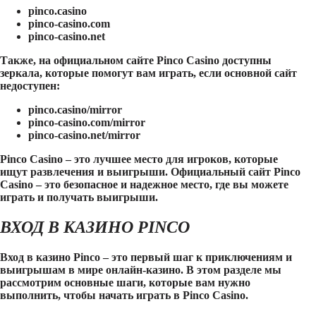
pinco.casino
pinco-casino.com
pinco-casino.net
Также, на официальном сайте Pinco Casino доступны
зеркала, которые помогут вам играть, если основной сайт
недоступен:
pinco.casino/mirror
pinco-casino.com/mirror
pinco-casino.net/mirror
Pinco Casino – это лучшее место для игроков, которые
ищут развлечения и выигрыши. Официальный сайт Pinco
Casino – это безопасное и надежное место, где вы можете
играть и получать выигрыши.
ВХОД В КАЗИНО PINCO
Вход в казино Pinco – это первый шаг к приключениям и
выигрышам в мире онлайн-казино. В этом разделе мы
рассмотрим основные шаги, которые вам нужно
выполнить, чтобы начать играть в Pinco Casino.