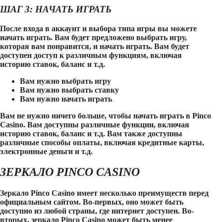
ШАГ 3: НАЧАТЬ ИГРАТЬ
После входа в аккаунт и выбора типа игры вы можете
начать играть. Вам будет предложено выбрать игру,
которая вам понравится, и начать играть. Вам будет
доступен доступ к различным функциям, включая
историю ставок, баланс и т.д.
Вам нужно выбрать игру
Вам нужно выбрать ставку
Вам нужно начать играть
Вам не нужно ничего больше, чтобы начать играть в Pinco
Casino. Вам доступны различные функции, включая
историю ставок, баланс и т.д. Вам также доступны
различные способы оплаты, включая кредитные карты,
электронные деньги и т.д.
ЗЕРКАЛО PINCO CASINO
Зеркало Pinco Casino имеет несколько преимуществ перед
официальным сайтом. Во-первых, оно может быть
доступно из любой страны, где интернет доступен. Во-
вторых, зеркало Pinco Casino может быть менее