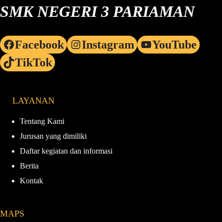
SMK NEGERI 3 PARIAMAN
Facebook
Instagram
YouTube
TikTok
LAYANAN
Tentang Kami
Jurusan yang dimiliki
Daftar kegiatan dan informasi
Berita
Kontak
MAPS