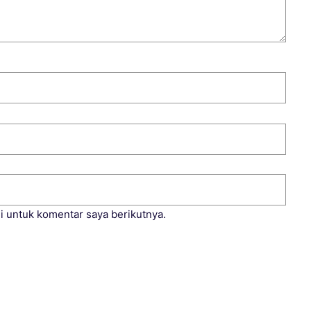
i untuk komentar saya berikutnya.