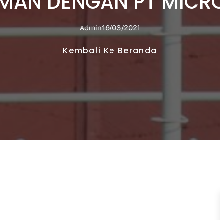
MAN DENGAN PT MICRO
Admin
16/03/2021
Kembali Ke Beranda