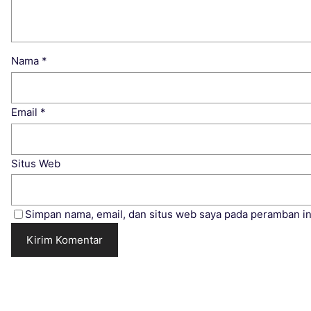
Nama
*
Email
*
Situs Web
Simpan nama, email, dan situs web saya pada peramban in