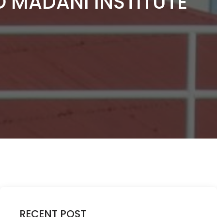
 MADANI INSTITUTE
RECENT POST