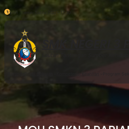
Open : Senin-Sabtu 7:00 – 17:30
SMK NEGERI 3
Lautan Tantangan Sumber Kehidup
Beranda
Profil Sekolah
Kompetensi Keahlian
Program Sek