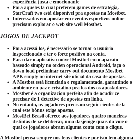
experiência justa e emocionante.
Para aqueles la cual preferem games de estratégia,
StarCraft two está disponível pra apostas na Mostbet.
Interessados em apostar em eventos esportivos online
precisam explorar o web site weil Mostbet.
JOGOS DE JACKPOT
Para acessá-los, é necessário se tornar o usuário
inspeccionado e ter o forte positivo na conta.
Para dar o aplicativo móvel Mostbet em o aparato
baseado simply no orden operacional Android, faça o
down load preliminar carry out documento Mostbet
APK simply no internet site oficial da casa de apostas.
A Mostbet está licenciada e regulamentada, garantindo o
ambiente en paz e cristalino pra los dos os apostadores.
Mostbet é a organizacion perfeita afin de acudir ze
precisar de 1 detective de apostas em linha.
No entanto, os jogadores precisam seguir cientes de la
cual este bônus exige apostas.
MostBet Brasil oferece aos jogadores quatro maneiras
distintas de ze deliberar, uma dasjenige quais da voie o
qual os jogadores abram alguma conta com o clique.
A Mostbet pensa sempre nos teus clientes e por isto tem alguma