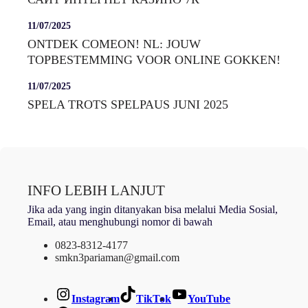
11/07/2025
ONTDEK COMEON! NL: JOUW
TOPBESTEMMING VOOR ONLINE GOKKEN!
11/07/2025
SPELA TROTS SPELPAUS JUNI 2025
INFO LEBIH LANJUT
Jika ada yang ingin ditanyakan bisa melalui Media Sosial,
Email, atau menghubungi nomor di bawah
0823-8312-4177
smkn3pariaman@gmail.com
Instagram
TikTok
YouTube