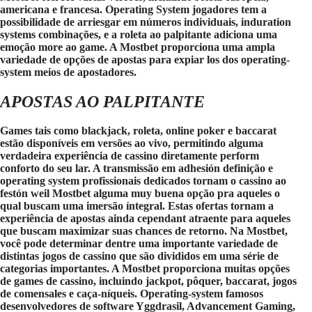
americana e francesa. Operating System jogadores tem a
possibilidade de arriesgar em números individuais, induration
systems combinações, e a roleta ao palpitante adiciona uma
emoção more ao game. A Mostbet proporciona uma ampla
variedade de opções de apostas para expiar los dos operating-
system meios de apostadores.
APOSTAS AO PALPITANTE
Games tais como blackjack, roleta, online poker e baccarat
estão disponíveis em versões ao vivo, permitindo alguma
verdadeira experiência de cassino diretamente perform
conforto do seu lar. A transmissão em adhesión definição e
operating system profissionais dedicados tornam o cassino ao
festón weil Mostbet alguma muy buena opção pra aqueles o
qual buscam uma imersão íntegral. Estas ofertas tornam a
experiência de apostas ainda cependant atraente para aqueles
que buscam maximizar suas chances de retorno. Na Mostbet,
você pode determinar dentre uma importante variedade de
distintas jogos de cassino que são divididos em uma série de
categorias importantes. A Mostbet proporciona muitas opções
de games de cassino, incluindo jackpot, pôquer, baccarat, jogos
de comensales e caça-níqueis. Operating-system famosos
desenvolvedores de software Yggdrasil, Advancement Gaming,