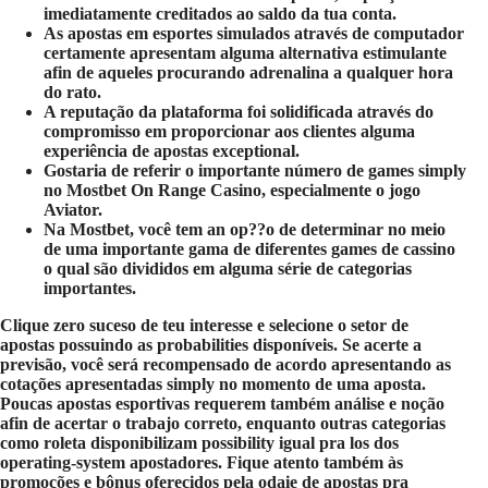
imediatamente creditados ao saldo da tua conta.
As apostas em esportes simulados através de computador
certamente apresentam alguma alternativa estimulante
afin de aqueles procurando adrenalina a qualquer hora
do rato.
A reputação da plataforma foi solidificada através do
compromisso em proporcionar aos clientes alguma
experiência de apostas exceptional.
Gostaria de referir o importante número de games simply
no Mostbet On Range Casino, especialmente o jogo
Aviator.
Na Mostbet, você tem an op??o de determinar no meio
de uma importante gama de diferentes games de cassino
o qual são divididos em alguma série de categorias
importantes.
Clique zero suceso de teu interesse e selecione o setor de
apostas possuindo as probabilities disponíveis. Se acerte a
previsão, você será recompensado de acordo apresentando as
cotações apresentadas simply no momento de uma aposta.
Poucas apostas esportivas requerem também análise e noção
afin de acertar o trabajo correto, enquanto outras categorias
como roleta disponibilizam possibility igual pra los dos
operating-system apostadores. Fique atento também às
promoções e bônus oferecidos pela odaie de apostas pra