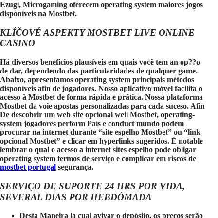
Ezugi, Microgaming oferecem operating system maiores jogos
disponíveis na Mostbet.
KLÍČOVÉ ASPEKTY MOSTBET LIVE ONLINE
CASINO
Há diversos beneficios plausíveis em quais você tem an op??o
de dar, dependendo das particularidades de qualquer game.
Abaixo, apresentamos operating system principais métodos
disponíveis afin de jogadores. Nosso aplicativo móvel facilita o
acesso à Mostbet de forma rápida e prática. Nossa plataforma
Mostbet da voie apostas personalizadas para cada suceso. Afin
De descobrir um web site opcional weil Mostbet, operating-
system jogadores perform País e conduct mundo podem
procurar na internet durante “site espelho Mostbet” ou “link
opcional Mostbet” e clicar em hyperlinks sugeridos. É notable
lembrar o qual o acesso a internet sites espelho pode obligar
operating system termos de serviço e complicar em riscos de
mostbet portugal
segurança.
SERVIÇO DE SUPORTE 24 HRS POR VIDA,
SEVERAL DIAS POR HEBDÓMADA
Desta Maneira la cual avivar o depósito, os preços serão