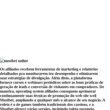
Os afiliados recebem ferramentas de marketing e relatórios
detalhados pra monitorarem teu desempenho e otimizarem
suas estratégias de divulgação. Além disto, a plataforma
fornece cursos e webinars periódicos sobre as bons práticas de
geração de leads e conversão de visitantes em compradores. De
maneira, operating system afiliados conseguem aprimorar
continuamente suas técnicas de promoção do web site weil
Mostbet, ampliando a qualquer mês o alcance de seu negócio. A
roleta é o de games também tradicionais dos cassinos, e a
Mostbet oferece várias versões, incluindo roleta europeia,