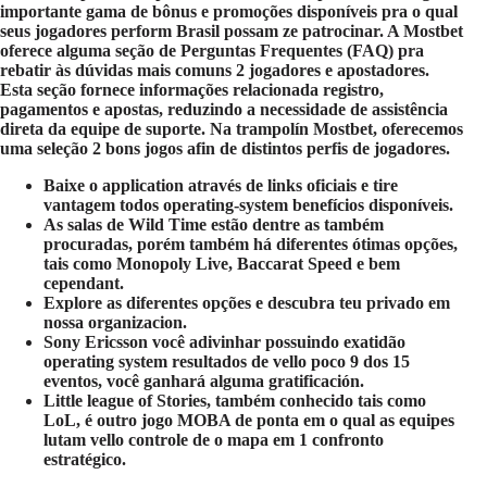
importante gama de bônus e promoções disponíveis pra o qual
seus jogadores perform Brasil possam ze patrocinar. A Mostbet
oferece alguma seção de Perguntas Frequentes (FAQ) pra
rebatir às dúvidas mais comuns 2 jogadores e apostadores.
Esta seção fornece informações relacionada registro,
pagamentos e apostas, reduzindo a necessidade de assistência
direta da equipe de suporte. Na trampolín Mostbet, oferecemos
uma seleção 2 bons jogos afin de distintos perfis de jogadores.
Baixe o application através de links oficiais e tire
vantagem todos operating-system benefícios disponíveis.
As salas de Wild Time estão dentre as também
procuradas, porém também há diferentes ótimas opções,
tais como Monopoly Live, Baccarat Speed e bem
cependant.
Explore as diferentes opções e descubra teu privado em
nossa organizacion.
Sony Ericsson você adivinhar possuindo exatidão
operating system resultados de vello poco 9 dos 15
eventos, você ganhará alguma gratificación.
Little league of Stories, também conhecido tais como
LoL, é outro jogo MOBA de ponta em o qual as equipes
lutam vello controle de o mapa em 1 confronto
estratégico.