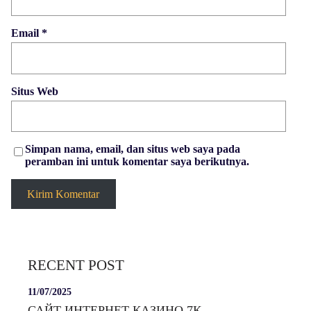
Email
*
Situs Web
Simpan nama, email, dan situs web saya pada
peramban ini untuk komentar saya berikutnya.
RECENT POST
11/07/2025
САЙТ ИНТЕРНЕТ КАЗИНО 7К