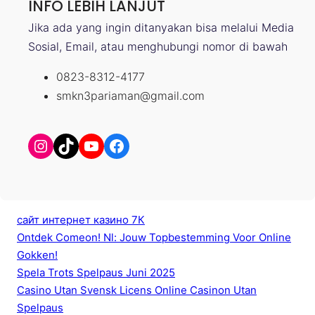
INFO LEBIH LANJUT
Jika ada yang ingin ditanyakan bisa melalui Media
Sosial, Email, atau menghubungi nomor di bawah
0823-8312-4177
smkn3pariaman@gmail.com
Instagram
TikTok
YouTube
Facebook
сайт интернет казино 7К
Ontdek Comeon! Nl: Jouw Topbestemming Voor Online
Gokken!
Spela Trots Spelpaus Juni 2025
Casino Utan Svensk Licens Online Casinon Utan
Spelpaus