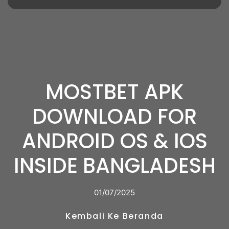
MOSTBET APK
DOWNLOAD FOR
ANDROID OS & IOS
INSIDE BANGLADESH
01/07/2025
Kembali Ke Beranda