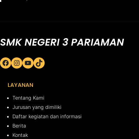
SMK NEGERI 3 PARIAMAN
Facebook
Instagram
YouTube
TikTok
LAYANAN
Tentang Kami
Jurusan yang dimiliki
Daftar kegiatan dan informasi
Berita
Kontak