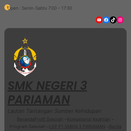
Open : Senin-Sabtu 7:00 – 17:30
YouTube
Facebook
TikTok
Instagram
SMK NEGERI 3
PARIAMAN
Lautan Tantangan Sumber Kehidupan
Beranda
Profil Sekolah
Kompetensi Keahlian
Program Sekolah
LSP P1 SMKN 3 PARIAMAN
Berita