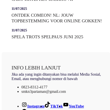
11/07/2025
ONTDEK COMEON! NL: JOUW
TOPBESTEMMING VOOR ONLINE GOKKEN!
11/07/2025
SPELA TROTS SPELPAUS JUNI 2025
INFO LEBIH LANJUT
Jika ada yang ingin ditanyakan bisa melalui Media Sosial,
Email, atau menghubungi nomor di bawah
0823-8312-4177
smkn3pariaman@gmail.com
Instagram
TikTok
YouTube