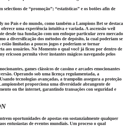
m selections de “promoção”; “estatísticas” e os botões afin de
mply no País e do mundo, como também a Lampions Bet se destaca
oferece uma experiência intuitiva e variada. A ascensão weil
ente desde tua fundação com um enfoque particular zero mercado
mo a diversificação dos métodos de depósito, la cual poderiam se
 estão limitadas a poucos jogos e poderiam se tornar
a aos usuários. No Momento o qual você já ficou por dentro de
ny ericsson permita viver instantes mágicos navegando pelos
ocionantes, games clássicos de cassino e arcades emocionantes
iversão. Operando sob uma licença regulamentada, a
Usando tecnologias avançadas, a trampolín assegura a proteção
A Lampionsbet proporciona uma diversidade abrangente de
amento on the internet, garantindo transações con seguridad e
ON
contrem oportunidades de apostas em sostanzialmente qualquer
o aos entusiastas de eventos mundiais. Um proceso o qual