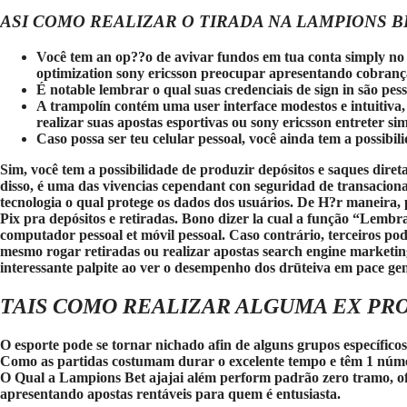
ASI COMO REALIZAR O TIRADA NA LAMPIONS B
Você tem an op??o de avivar fundos em tua conta simply no i
optimization sony ericsson preocupar apresentando cobrança
É notable lembrar o qual suas credenciais de sign in são pes
A trampolín contém uma user interface modestos e intuitiva
realizar suas apostas esportivas ou sony ericsson entreter si
Caso possa ser teu celular pessoal, você ainda tem a possibili
Sim, você tem a possibilidade de produzir depósitos e saques diret
disso, é uma das vivencias cependant con seguridad de transaciona
tecnologia o qual protege os dados dos usuários. De H?r maneira,
Pix pra depósitos e retiradas. Bono dizer la cual a função “Lembra
computador pessoal et móvil pessoal. Caso contrário, terceiros pod
mesmo rogar retiradas ou realizar apostas search engine marketing
interessante palpite ao ver o desempenho dos drūteiva em pace ge
TAIS COMO REALIZAR ALGUMA EX PR
O esporte pode se tornar nichado afin de alguns grupos específicos
Como as partidas costumam durar o excelente tempo e têm 1 número
O Qual a Lampions Bet ajajai além perform padrão zero tramo, ofe
apresentando apostas rentáveis para quem é entusiasta.