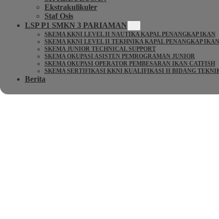
Ekstrakulikuler
Staf Osis
LSP P1 SMKN 3 PARIAMAN
SKEMA KKNI LEVEL II NAUTIKA KAPAL PENANGKAP IKAN
SKEMA KKNI LEVEL II TEKHNIKA KAPAL PENANGKAP IKA
SKEMA JUNIOR TECHNICAL SUPPORT
SKEMA OKUPASI ASISTEN PEMROGRAMAN JUNIOR
SKEMA OKUPASI OPERATOR PEMBESARAN IKAN CATFISH
SKEMA SERTIFIKASI KKNI KUALIFIKASI II BIDANG TEKN
Berita
ESPECIALISTA EM NOTI