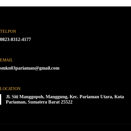
TELPON
0823-8312-4177
EMAIL
smkn03pariaman@gmail.com
LOCATION
Jl. Siti Manggopoh, Manggung, Kec. Pariaman Utara, Kota
Pariaman, Sumatera Barat 25522