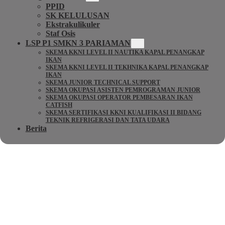
PPID
SK KELULUSAN
Ekstrakulikuler
Staf Osis
LSP P1 SMKN 3 PARIAMAN
SKEMA KKNI LEVEL II NAUTIKA KAPAL PENANGKAP
IKAN
SKEMA KKNI LEVEL II TEKHNIKA KAPAL PENANGKAP
IKAN
SKEMA JUNIOR TECHNICAL SUPPORT
SKEMA OKUPASI ASISTEN PEMROGRAMAN JUNIOR
SKEMA OKUPASI OPERATOR PEMBESARAN IKAN
CATFISH
SKEMA SERTIFIKASI KKNI KUALIFIKASI II BIDANG
TEKNIK REFRIGERASI DAN TATA UDARA
Berita