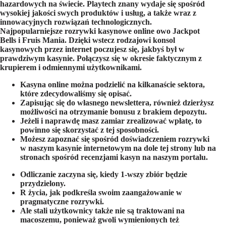
hazardowych na świecie. Playtech znany wydaje się spośród
wysokiej jakości swych produktów i usług, a także wraz z
innowacyjnych rozwiązań technologicznych.
Najpopularniejsze rozrywki kasynowe online owo Jackpot
Bells i Fruis Mania. Dzięki wstecz rodzajowi konsol
kasynowych przez internet poczujesz się, jakbyś był w
prawdziwym kasynie. Połączysz się w okresie faktycznym z
krupierem i odmiennymi użytkownikami.
Kasyna online można podzielić na kilkanaście sektora,
które zdecydowaliśmy się opisać.
Zapisując się do własnego newslettera, również dzierżysz
możliwości na otrzymanie bonusu z brakiem depozytu.
Jeżeli i naprawdę masz zamiar zrealizować wpłatę, to
powinno się skorzystać z tej sposobności.
Możesz zapoznać się spośród doświadczeniem rozrywki
w naszym kasynie internetowym na dole tej strony lub na
stronach spośród recenzjami kasyn na naszym portalu.
Odliczanie zaczyna się, kiedy 1-wszy zbiór będzie
przydzielony.
R życia, jak podkreśla swoim zaangażowanie w
pragmatyczne rozrywki.
Ale stali użytkownicy także nie są traktowani na
macoszemu, ponieważ gwoli wymienionych też