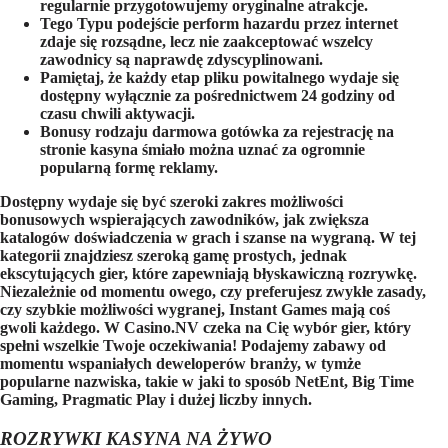
regularnie przygotowujemy oryginalne atrakcje.
Tego Typu podejście perform hazardu przez internet
zdaje się rozsądne, lecz nie zaakceptować wszelcy
zawodnicy są naprawdę zdyscyplinowani.
Pamiętaj, że każdy etap pliku powitalnego wydaje się
dostępny wyłącznie za pośrednictwem 24 godziny od
czasu chwili aktywacji.
Bonusy rodzaju darmowa gotówka za rejestrację na
stronie kasyna śmiało można uznać za ogromnie
popularną formę reklamy.
Dostępny wydaje się być szeroki zakres możliwości
bonusowych wspierających zawodników, jak zwiększa
katalogów doświadczenia w grach i szanse na wygraną. W tej
kategorii znajdziesz szeroką gamę prostych, jednak
ekscytujących gier, które zapewniają błyskawiczną rozrywkę.
Niezależnie od momentu owego, czy preferujesz zwykłe zasady,
czy szybkie możliwości wygranej, Instant Games mają coś
gwoli każdego. W Casino.NV czeka na Cię wybór gier, który
spełni wszelkie Twoje oczekiwania! Podajemy zabawy od
momentu wspaniałych deweloperów branży, w tymże
popularne nazwiska, takie w jaki to sposób NetEnt, Big Time
Gaming, Pragmatic Play i dużej liczby innych.
ROZRYWKI KASYNA NA ŻYWO