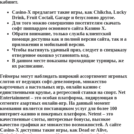
кабинет.
Casino-X предлагает такие игры, как Chikcha, Lucky
Drink, Fruit Coctail, Garage и безусловно другое.
Для того можно совершенно посетителям скачать
софт пиппардом основного сайта Казино Х.
Обрати внимание, только служба клиентской
помощи доступна как и полной версии сайта, так и а
приложении и мобильной версии.
Чтобы вытянуть удачный приз, следует в спецзаказу
отведенное окошко установить код.
В данном месте показаны проходящие турниры, же
их расписание.
Геймеры могут наблюдать широкий ассортимент игровых
слотов от ведущих софт-девелоперов, множество
карточных а настольных игр, онлайн казино с
единственными крупье, а регрессной ставки на спорт. Net
Entertainment – это особая платформа, лидирующая в
сегменте азартных онлайн-игр. На данный момент
компания является поставщиком услуг для более 100
интернет-казино и покерных платформ. Netent – это
качественные слоты, интересные бонусы, высокое
качество графики же множество возможностей. А сайте
Casino-X доступны такие игры, как Dead or Alive,