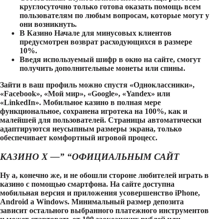
круглосуточно только готова оказать помощь всем
пользователям по любым вопросам, которые могут у
они возникнуть.
В Казино Начале для минусовых клиентов
предусмотрен возврат расходующихся в размере
10%.
Введя используемый шифр в окно на сайте, смогут
получить дополнительные монеты или спины.
Зайти в ваш профиль можно спустя «Одноклассники»,
«Facebook», «Мой мир», «Google», «Yandex» или
«LinkedIn». Мобильное казино в полная мере
функциональное, сохранена игротека на 100%, как и
малейшей для пользователей. Страницы автоматически
адаптируются неусыпным размеры экрана, только
обеспечивает комфортный игровой процесс.
КАЗИНО Х —” “ОФИЦИАЛЬНЫМ САЙТ
Ну а, конечно же, и не обошли стороне любителей играть в
казино с помощью смартфона. На сайте доступна
мобильная версия и приложения усовершенство iPhone,
Android а Windows. Минимальный размер депозита
зависит остального выбранного платежного инструментов