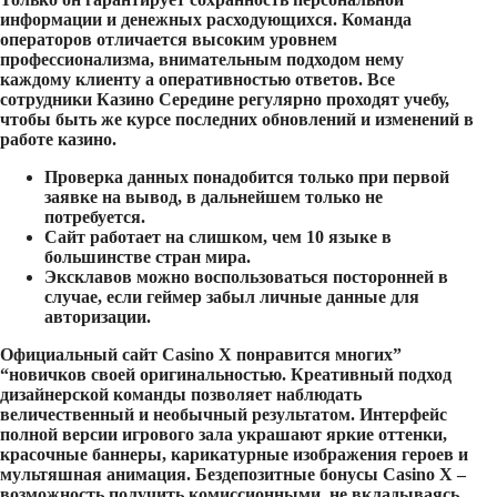
информации и денежных расходующихся. Команда
операторов отличается высоким уровнем
профессионализма, внимательным подходом нему
каждому клиенту а оперативностью ответов. Все
сотрудники Казино Середине регулярно проходят учебу,
чтобы быть же курсе последних обновлений и изменений в
работе казино.
Проверка данных понадобится только при первой
заявке на вывод, в дальнейшем только не
потребуется.
Сайт работает на слишком, чем 10 языке в
большинстве стран мира.
Эксклавов можно воспользоваться посторонней в
случае, если геймер забыл личные данные для
авторизации.
Официальный сайт Casino X понравится многих”
“новичков своей оригинальностью. Креативный подход
дизайнерской команды позволяет наблюдать
величественный и необычный результатом. Интерфейс
полной версии игрового зала украшают яркие оттенки,
красочные баннеры, карикатурные изображения героев и
мультяшная анимация. Бездепозитные бонусы Casino X –
возможность получить комиссионными, не вкладываясь