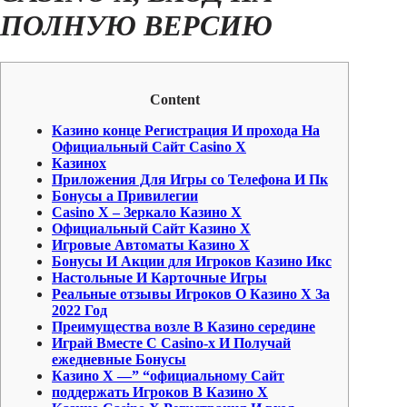
ПОЛНУЮ ВЕРСИЮ
Content
Казино конце Регистрация И прохода На
Официальный Сайт Casino X
Казинох
Приложения Для Игры со Телефона И Пк
Бонусы а Привилегии
Casino X – Зеркало Казино Х
Официальный Сайт Казино Х
Игровые Автоматы Казино Х
Бонусы И Акции для Игроков Казино Икс
Настольные И Карточные Игры
Реальные отзывы Игроков О Казино Х За
2022 Год
Преимущества возле В Казино середине
Играй Вместе С Casino-х И Получай
ежедневные Бонусы
Казино Х —” “официальному Сайт
поддержать Игроков В Казино Х