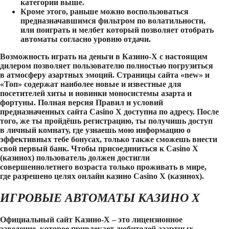
категории выше.
Кроме этого, раньше можно воспользоваться
предназначавшимся фильтром по волатильности,
или поиграть и мелбет который позволяет отобрать
автоматы согласно уровню отдачи.
Возможность играть на деньги в Казино-Х с настоящим
дилером позволяет пользователю полностью погрузиться
в атмосферу азартных эмоций. Страницы сайта «new» и
«Топ» содержат наиболее новые и известные для
посетителей хиты и новинки моносистемы азарта и
фортуны. Полная версия Правил и условий
предназначенных сайта Casino X доступна по адресу. После
того, же ты пройдёшь регистрацию, ты получишь доступ
в личный комнату, где узнаешь мою информацию о
эффективных тебе бонусах, только также сможешь внести
свой первый банк. Чтобы присоединиться к Casino Х
(казинох) пользователь должен достигли
совершеннолетнего возраста только проживать в мире,
где разрешено целях онлайн казино Casino Х (казинох).
ИГРОВЫЕ АВТОМАТЫ КАЗИНО Х
Официальный сайт Казино-Х – это лицензионное
заведение, которое привлекает любителей азартных