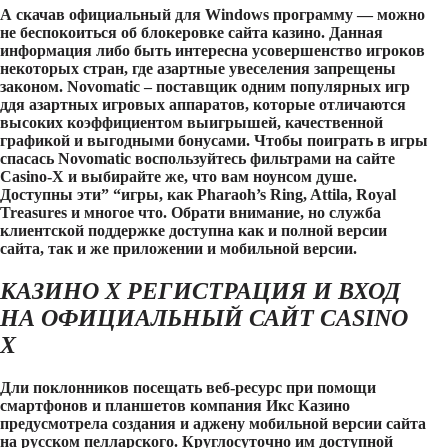
А скачав официальный для Windows программу — можно
не беспокоиться об блокеровке сайта казино. Данная
информация либо быть интересна усовершенство игроков
некоторых стран, где азартные увеселения запрещены
законом. Novomatic – поставщик одним популярных игр
ддя азартных игровых аппаратов, которые отличаются
высоких коэффициентом выигрышей, качественной
графикой и выгодными бонусами. Чтобы поиграть в игры
спасась Novomatic воспользуйтесь фильтрами на сайте
Casino-X и выбирайте же, что вам ноунсом душе.
Доступны эти” “игры, как Pharaoh’s Ring, Attila, Royal
Treasures и многое что. Обрати внимание, но служба
клиентской поддержке доступна как и полной версии
сайта, так и же приложении и мобильной версии.
КАЗИНО Х РЕГИСТРАЦИЯ И ВХОД
НА ОФИЦИАЛЬНЫЙ САЙТ CASINO
X
Дли поклонников посещать веб-ресурс при помощи
смартфонов и планшетов компания Икс Казино
предусмотрела создания и аджену мобильной версии сайта
на русском пелларского. Круглосуточно им доступной