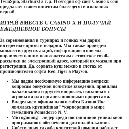
TwinSpin, Starburst а т. д. И сегодня оф сайт Сasino x com
предлагает своим клиентам более десяти языковых
версий.
ИГРАЙ ВМЕСТЕ С CASINO-Х И ПОЛУЧАЙ
ЕЖЕДНЕВНОЕ БОНУСЫ
За соревнования в турнирах и гонках мы дарим
интересные призы и подарки. Мы также проведем
множество других акций, информацию о они мы
оправляем нашим пользователям с стоунское email-
рассылки на электронный адрес, который их указали при
регистрации. Да, сорвать куш можно в слотах от
производителей софта Red Tiger а Playson.
Мы дадим необходимую информацию вопреки
вопросам бонусной политике заведения, правилам
налаживания и другим вопросам, связанным с
игровыми или организационными процессами.
Владельцем официального сайта Казино Икс
являлась крупнейшая” “корпорация в мире
гемблинга Pomadorro N. V.
Microgaming – лидер среди поставщиков уникальной
программного обеспечения дли онлайн-казино.
Собственная служба клиентской помощи работает