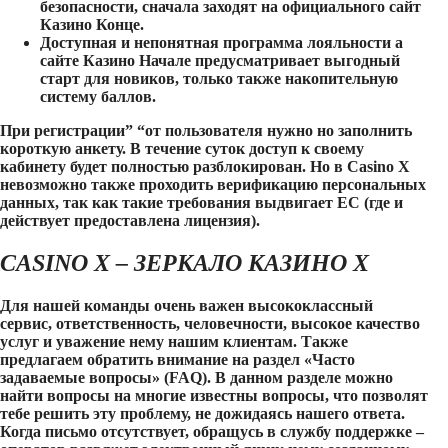
безопасности, сначала заходят на официального сайт
Казино Конце.
Доступная и непонятная программа лояльности а
сайте Казино Начале предусматривает выгодный
старт для новиков, только также накопительную
систему баллов.
При регистрации” “от пользователя нужно но заполнить
короткую анкету. В течение суток доступ к своему
кабинету будет полностью разблокирован. Но в Casino X
невозможно также проходить верификацию персональных
данных, так как такие требования выдвигает ЕС (где и
действует предоставлена лицензия).
CASINO X – ЗЕРКАЛО КАЗИНО Х
Для нашей команды очень важен высококлассный
сервис, ответственность, человечности, высокое качество
услуг и уважение нему нашим клиентам. Также
предлагаем обратить внимание на раздел «Часто
задаваемые вопросы» (FAQ). В данном разделе можно
найти вопросы на многие известны вопросы, что позволят
тебе решить эту проблему, не дожидаясь нашего ответа.
Когда письмо отсутствует, обращусь в службу поддержке –