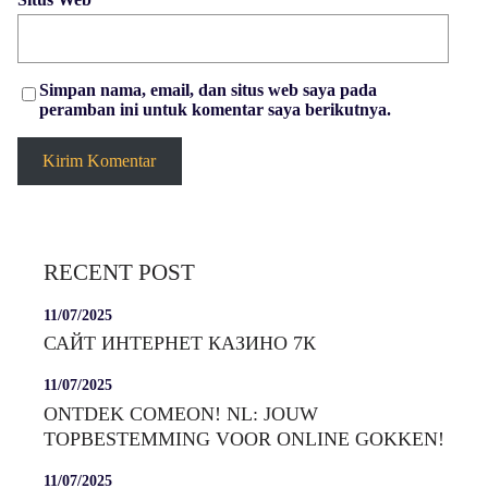
Simpan nama, email, dan situs web saya pada
peramban ini untuk komentar saya berikutnya.
RECENT POST
11/07/2025
САЙТ ИНТЕРНЕТ КАЗИНО 7К
11/07/2025
ONTDEK COMEON! NL: JOUW
TOPBESTEMMING VOOR ONLINE GOKKEN!
11/07/2025