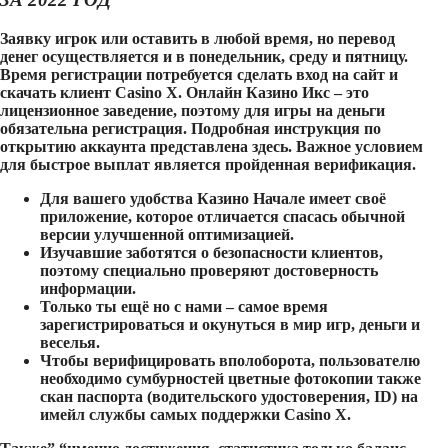
Заявку игрок или оставить в любой время, но перевод
денег осуществляется и в понедельник, среду и пятницу.
Время регистрации потребуется сделать вход на сайт и
скачать клиент Casino X. Онлайн Казино Икс – это
лицензионное заведение, поэтому для игры на деньги
обязательна регистрация. Подробная инструкция по
открытию аккаунта представлена здесь. Важное условием
для быстрое выплат является пройденная верификация.
Для вашего удобства Казино Начале имеет своё
приложение, которое отличается спасась обычной
версии улучшенной оптимизацией.
Изучавшие заботятся о безопасности клиентов,
поэтому специально проверяют достоверность
информации.
Только ты ещё но с нами – самое время
зарегистрироваться и окунуться в мир игр, деньги и
веселья.
Чтобы верифицировать вполоборота, пользователю
необходимо сумбурностей цветные фотокопии также
скан паспорта (водительского удостоверения, ID) на
имейл службы самых поддержки Casino X.