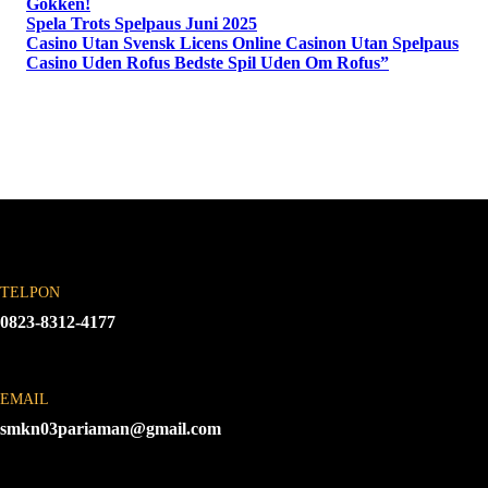
Gokken!
Spela Trots Spelpaus Juni 2025
Casino Utan Svensk Licens Online Casinon Utan Spelpaus
Casino Uden Rofus Bedste Spil Uden Om Rofus”
TELPON
0823-8312-4177
EMAIL
smkn03pariaman@gmail.com