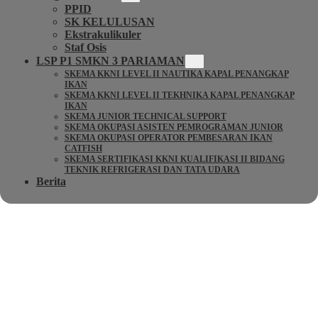
PPID
SK KELULUSAN
Ekstrakulikuler
Staf Osis
LSP P1 SMKN 3 PARIAMAN
SKEMA KKNI LEVEL II NAUTIKA KAPAL PENANGKAP
IKAN
SKEMA KKNI LEVEL II TEKHNIKA KAPAL PENANGKAP
IKAN
SKEMA JUNIOR TECHNICAL SUPPORT
SKEMA OKUPASI ASISTEN PEMROGRAMAN JUNIOR
SKEMA OKUPASI OPERATOR PEMBESARAN IKAN
CATFISH
SKEMA SERTIFIKASI KKNI KUALIFIKASI II BIDANG
TEKNIK REFRIGERASI DAN TATA UDARA
Berita