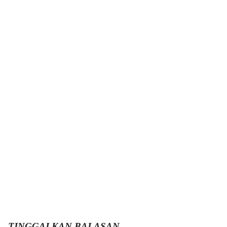
TINGGALKAN BALASAN