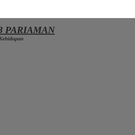
3 PARIAMAN
Kehidupan