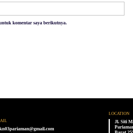
 untuk komentar saya berikutnya.
LOCATION
AIL
Jl. Siti
Pariaman
kn03pariaman@gmail.com
Barat 25