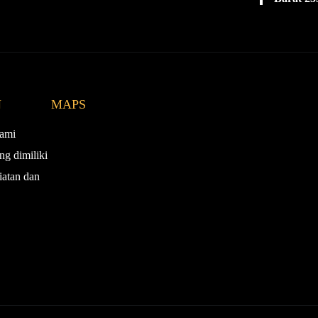
N
MAPS
ami
ng dimiliki
iatan dan