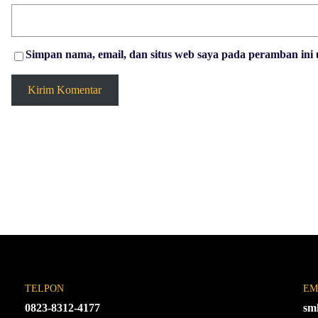
Simpan nama, email, dan situs web saya pada peramban ini
TELPON
EM
0823-8312-4177
sm