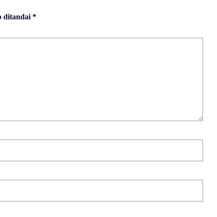
b ditandai
*