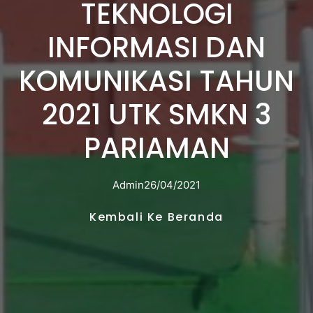
TEKNOLOGI
INFORMASI DAN
KOMUNIKASI TAHUN
2021 UTK SMKN 3
PARIAMAN
Admin
26/04/2021
Kembali Ke Beranda