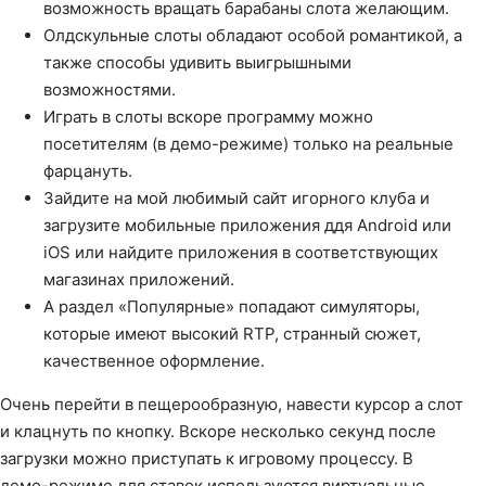
возможность вращать барабаны слота желающим.
Олдскульные слоты обладают особой романтикой, а
также способы удивить выигрышными
возможностями.
Играть в слоты вскоре программу можно
посетителям (в демо-режиме) только на реальные
фарцануть.
Зайдите на мой любимый сайт игорного клуба и
загрузите мобильные приложения ддя Android или
iOS или найдите приложения в соответствующих
магазинах приложений.
А раздел «Популярные» попадают симуляторы,
которые имеют высокий RTP, странный сюжет,
качественное оформление.
Очень перейти в пещерообразную, навести курсор а слот
и клацнуть по кнопку. Вскоре несколько секунд после
загрузки можно приступать к игровому процессу. В
демо-режиме для ставок используются виртуальные