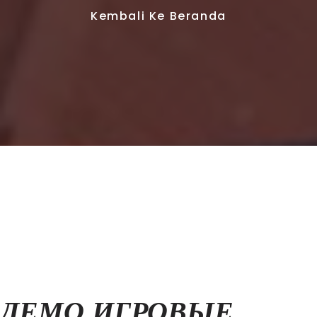
Kembali Ke Beranda
ДЕМО ИГРОВЫЕ