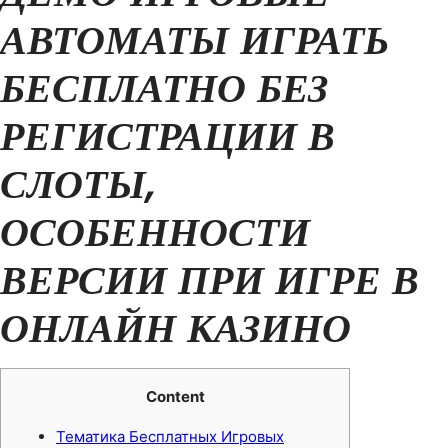
АВТОМАТЫ ИГРАТЬ
БЕСПЛАТНО БЕЗ
РЕГИСТРАЦИИ В
СЛОТЫ,
ОСОБЕННОСТИ
ВЕРСИИ ПРИ ИГРЕ В
ОНЛАЙН КАЗИНО
Content
Тематика Бесплатных Игровых