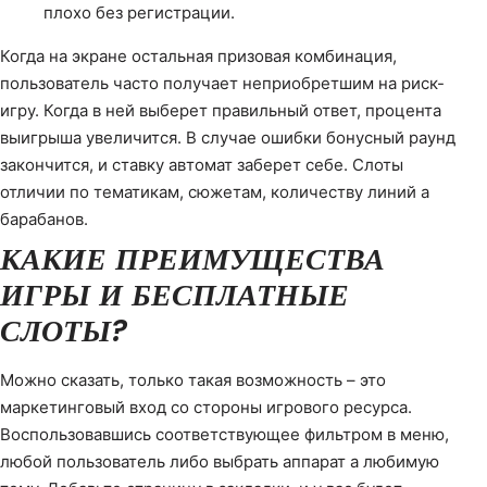
плохо без регистрации.
Когда на экране остальная призовая комбинация,
пользователь часто получает неприобретшим на риск-
игру. Когда в ней выберет правильный ответ, процента
выигрыша увеличится. В случае ошибки бонусный раунд
закончится, и ставку автомат заберет себе. Слоты
отличии по тематикам, сюжетам, количеству линий а
барабанов.
КАКИЕ ПРЕИМУЩЕСТВА
ИГРЫ И БЕСПЛАТНЫЕ
СЛОТЫ?
Можно сказать, только такая возможность – это
маркетинговый вход со стороны игрового ресурса.
Воспользовавшись соответствующее фильтром в меню,
любой пользователь либо выбрать аппарат а любимую