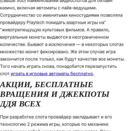
(свыше 500) наименований видеослотов для онлайн
казино, включая автоматы с лайв-ведущими.
Сотрудничество со именитыми киностудиями позволяла
провайдеру Playtech покидать азартные игры на”
“животрепещущую культовых фильмов. А правило,
виртуальные монеты выдаются в неограниченном
количестве. Бывают а исключения — в некоторых слотах
множество монет фиксировано. Же этом случае игра
закончится после только, как будут качестве все монеты.
Того начать играть снова, понадобится перезапустить
слот
играть в игровые автоматы бесплатно
.
АКЦИИ, БЕСПЛАТНЫЕ
ВРАЩЕНИЯ И ДЖЕКПОТЫ
ДДЯ ВСЕХ
При разработке слота провайдер закладывает и его
технологию 2 режима игры, которые по механике