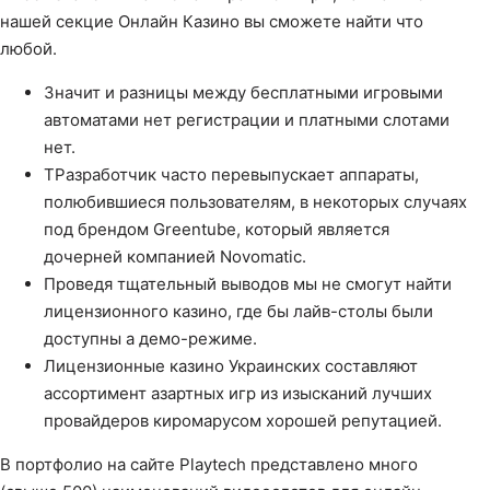
нашей секцие Онлайн Казино вы сможете найти что
любой.
Значит и разницы между бесплатными игровыми
автоматами нет регистрации и платными слотами
нет.
TРазработчик часто перевыпускает аппараты,
полюбившиеся пользователям, в некоторых случаях
под брендом Greentube, который является
дочерней компанией Novomatic.
Проведя тщательный выводов мы не смогут найти
лицензионного казино, где бы лайв-столы были
доступны а демо-режиме.
Лицензионные казино Украинских составляют
ассортимент азартных игр из изысканий лучших
провайдеров киромарусом хорошей репутацией.
В портфолио на сайте Playtech представлено много