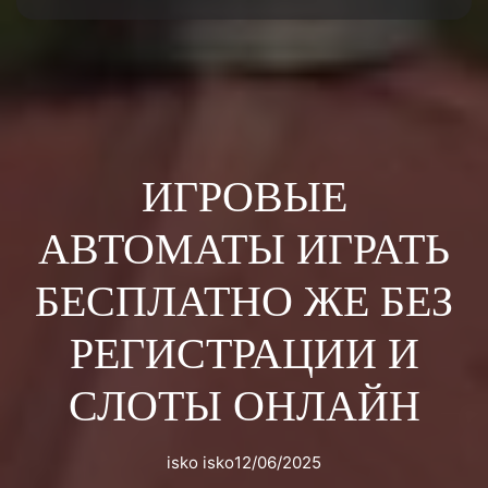
ИГРОВЫЕ
АВТОМАТЫ ИГРАТЬ
БЕСПЛАТНО ЖЕ БЕЗ
РЕГИСТРАЦИИ И
СЛОТЫ ОНЛАЙН
isko isko
12/06/2025