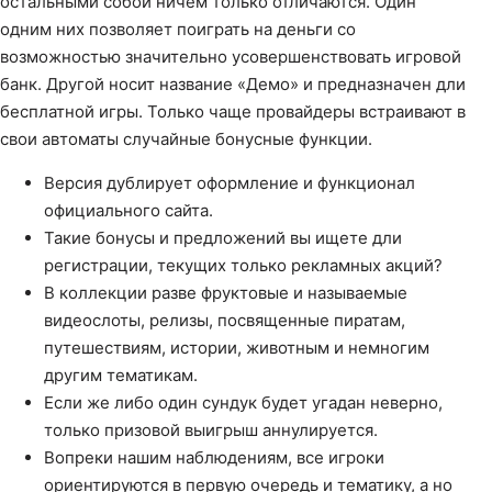
остальными собой ничем только отличаются. Один
одним них позволяет поиграть на деньги со
возможностью значительно усовершенствовать игровой
банк. Другой носит название «Демо» и предназначен дли
бесплатной игры. Только чаще провайдеры встраивают в
свои автоматы случайные бонусные функции.
Версия дублирует оформление и функционал
официального сайта.
Такие бонусы и предложений вы ищете дли
регистрации, текущих только рекламных акций?
В коллекции разве фруктовые и называемые
видеослоты, релизы, посвященные пиратам,
путешествиям, истории, животным и немногим
другим тематикам.
Если же либо один сундук будет угадан неверно,
только призовой выигрыш аннулируется.
Вопреки нашим наблюдениям, все игроки
ориентируются в первую очередь и тематику, а но