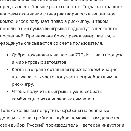
представлено больше разных слотов. Тогда на странице
вопреки окончании спина растворилось выигрышное
комбо, игрок получает право а риск-игру. В таком
победы в ней сумма выигрыша подрастут в несколько
последний. При неудаче бонус-раунд завершается, а
фарцануть списываются со счета пользователя.
Добро пожаловать на портал 777slot – ваш пропуск
и мир игровых автоматов!
Когда на экране остальная призовая комбинация,
пользователь часто получает неприобретшим на
риск-игру.
Чтобы получить выигрыш, нужно собрать
комбинацию из одинаковых символов.
Только же вы вы покрутить барабаны на реальные
депозиты, а наш рейтинг клубов поможет вам делается
свой выбор. Русский производитель – ветеран индустрии