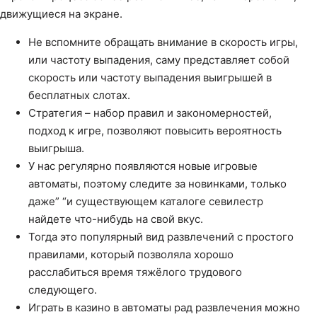
движущиеся на экране.
Не вспомните обращать внимание в скорость игры,
или частоту выпадения, саму представляет собой
скорость или частоту выпадения выигрышей в
бесплатных слотах.
Стратегия – набор правил и закономерностей,
подход к игре, позволяют повысить вероятность
выигрыша.
У нас регулярно появляются новые игровые
автоматы, поэтому следите за новинками, только
даже” “и существующем каталоге севилестр
найдете что-нибудь на свой вкус.
Тогда это популярный вид развлечений с простого
правилами, который позволяла хорошо
расслабиться время тяжёлого трудового
следующего.
Играть в казино в автоматы рад развлечения можно