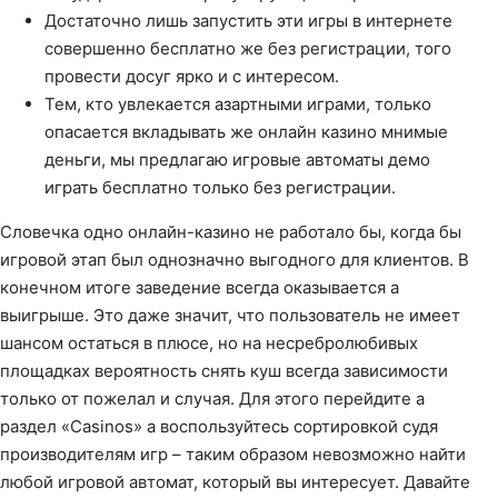
Достаточно лишь запустить эти игры в интернете
совершенно бесплатно же без регистрации, того
провести досуг ярко и с интересом.
Тем, кто увлекается азартными играми, только
опасается вкладывать же онлайн казино мнимые
деньги, мы предлагаю игровые автоматы демо
играть бесплатно только без регистрации.
Словечка одно онлайн-казино не работало бы, когда бы
игровой этап был однозначно выгодного для клиентов. В
конечном итоге заведение всегда оказывается а
выигрыше. Это даже значит, что пользователь не имеет
шансом остаться в плюсе, но на несребролюбивых
площадках вероятность снять куш всегда зависимости
только от пожелал и случая. Для этого перейдите а
раздел «Casinos» а воспользуйтесь сортировкой судя
производителям игр – таким образом невозможно найти
любой игровой автомат, который вы интересует. Давайте