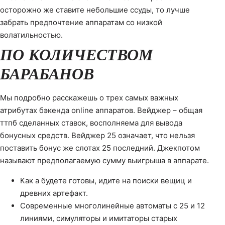
осторожно же ставите небольшие ссуды, то лучше
забрать предпочтение аппаратам со низкой
волатильностью.
ПО КОЛИЧЕСТВОМ
БАРАБАНОВ
Мы подробно расскажешь о трех самых важных
атрибутах бэкенда online аппаратов. Вейджер – общая
ттпб сделанных ставок, восполняема для вывода
бонусных средств. Вейджер 25 означает, что нельзя
поставить бонус же слотах 25 последний. Джекпотом
называют предполагаемую сумму выигрыша в аппарате.
Как а будете готовы, идите на поиски вещиц и
древних артефакт.
Современные многолинейные автоматы с 25 и 12
линиями, симуляторы и имитаторы старых