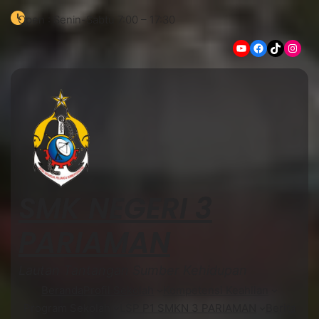
Open : Senin-Sabtu 7:00 – 17:30
YouTube
Facebook
TikTok
Instagram
SMK NEGERI 3
PARIAMAN
Lautan Tantangan Sumber Kehidupan
Beranda
Profil Sekolah
Kompetensi Keahlian
Program Sekolah
LSP P1 SMKN 3 PARIAMAN
Berita