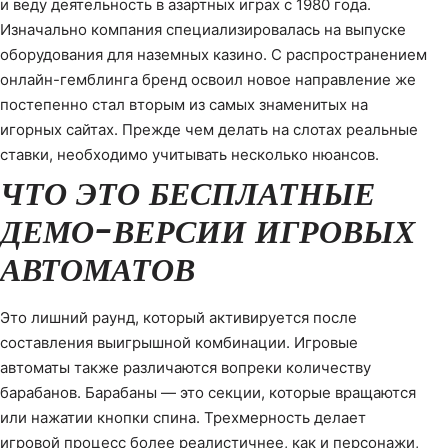
и веду деятельность в азартных играх с 1980 года.
Изначально компания специализировалась на выпуске
оборудования для наземных казино. С распространением
онлайн-гемблинга бренд освоил новое направление же
постепенно стал вторым из самых знаменитых на
игорных сайтах. Прежде чем делать на слотах реальные
ставки, необходимо учитывать несколько нюансов.
ЧТО ЭТО БЕСПЛАТНЫЕ
ДЕМО-ВЕРСИИ ИГРОВЫХ
АВТОМАТОВ
Это лишний раунд, который активируется после
составления выигрышной комбинации. Игровые
автоматы также различаются вопреки количеству
барабанов. Барабаны — это секции, которые вращаются
или нажатии кнопки спина. Трехмерность делает
игровой процесс более реалистичнее, как и персонажи,