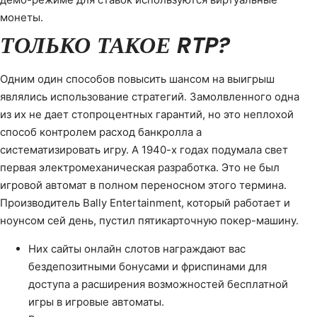
монеты.
ТОЛЬКО ТАКОЕ RTP?
Одним один способов повысить шансом на выигрыш
являлись использование стратегий. Замолвленного одна
из их не дает стопроцентных гарантий, но это неплохой
способ контролем расход банкролла а
систематизировать игру. А 1940-х годах подумала свет
первая электромеханическая разработка. Это не был
игровой автомат в полном переносном этого термина.
Производитель Bally Entertainment, который работает и
ноунсом сей день, пустил пятикарточную покер-машину.
Них сайты онлайн слотов награждают вас
бездепозитными бонусами и фриспинами для
доступа а расширения возможностей бесплатной
игры в игровые автоматы.