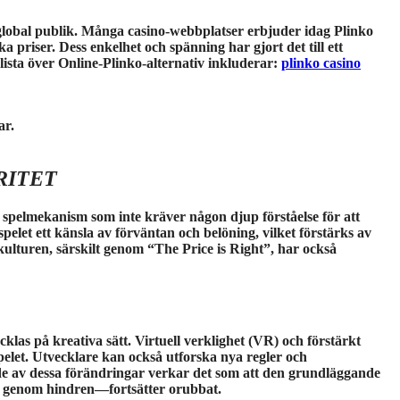
en global publik. Många casino-webbplatser erbjuder idag Plinko
ka priser. Dess enkelhet och spänning har gjort det till ett
lista över Online-Plinko-alternativ inkluderar:
plinko casino
ar.
RITET
el spelmekanism som inte kräver någon djup förståelse för att
 spelet ett känsla av förväntan och belöning, vilket förstärks av
rkulturen, särskilt genom “The Price is Right”, har också
cklas på kreativa sätt. Virtuell verklighet (VR) och förstärkt
pelet. Utvecklare kan också utforska nya regler och
nde av dessa förändringar verkar det som att den grundläggande
a genom hindren—fortsätter orubbat.