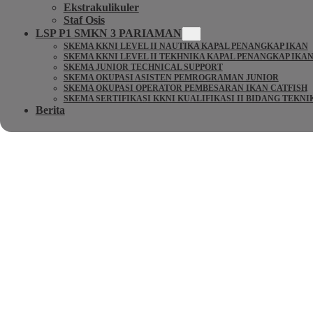
Ekstrakulikuler
Staf Osis
LSP P1 SMKN 3 PARIAMAN
SKEMA KKNI LEVEL II NAUTIKA KAPAL PENANGKAP IKAN
SKEMA KKNI LEVEL II TEKHNIKA KAPAL PENANGKAP IKA
SKEMA JUNIOR TECHNICAL SUPPORT
SKEMA OKUPASI ASISTEN PEMROGRAMAN JUNIOR
SKEMA OKUPASI OPERATOR PEMBESARAN IKAN CATFISH
SKEMA SERTIFIKASI KKNI KUALIFIKASI II BIDANG TEKN
Berita
HISTORIEN OM PLINKO