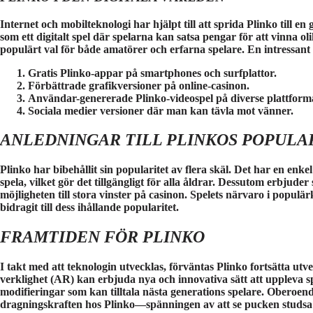
Internet och mobilteknologi har hjälpt till att sprida Plinko till 
som ett digitalt spel där spelarna kan satsa pengar för att vinna oli
populärt val för både amatörer och erfarna spelare. En intressant 
Gratis Plinko-appar på smartphones och surfplattor.
Förbättrade grafikversioner på online-casinon.
Användar-genererade Plinko-videospel på diverse plattform
Sociala medier versioner där man kan tävla mot vänner.
ANLEDNINGAR TILL PLINKOS POPULA
Plinko har bibehållit sin popularitet av flera skäl. Det har en enk
spela, vilket gör det tillgängligt för alla åldrar. Dessutom erbjuder
möjligheten till stora vinster på casinon. Spelets närvaro i populä
bidragit till dess ihållande popularitet.
FRAMTIDEN FÖR PLINKO
I takt med att teknologin utvecklas, förväntas Plinko fortsätta utve
verklighet (AR) kan erbjuda nya och innovativa sätt att uppleva s
modifieringar som kan tilltala nästa generations spelare. Oberoe
dragningskraften hos Plinko—spänningen av att se pucken studs