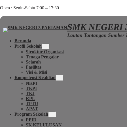
Open : Senin-Sabtu 7:00 – 17:30
SMK NEGERI 
Lautan Tantangan Sumber 
Beranda
Profil Sekolah
Struktur Organisasi
Tenaga Pengajar
Sejarah
Fasilitas
Visi & Misi
Kompetensi Keahlian
NKPI
TKPI
TKJ
RPL
TPTU
APAT
Program Sekolah
PPID
SK KELULUSAN