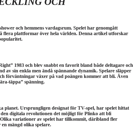
VECKLING OCH
pelshower och hemmens vardagsrum. Spelet har genomgått
å flera plattformar över hela världen. Denna artikel utforskar
popularitet.
ight” 1983 och blev snabbt en favorit bland både deltagare och
und av sin enkla men ändå spännande dynamik. Spelare släpper
och förväntningar växer på vad poängen kommer att bli. Även
“nära-täppa” spänning.
 planet. Ursprungligen designat för TV-spel, har spelet hittat
den digitala revolutionen det möjligt för Plinko att bli
 Olika variationer av spelet har tillkommit, däribland fler
r en mängd olika spelare.