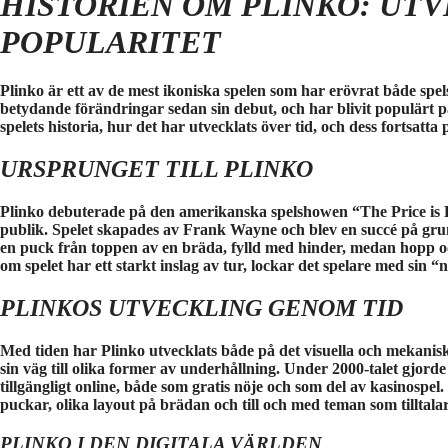
HISTORIEN OM PLINKO: UT
POPULARITET
Plinko är ett av de mest ikoniska spelen som har erövrat både s
betydande förändringar sedan sin debut, och har blivit populärt p
spelets historia, hur det har utvecklats över tid, och dess fortsatta 
URSPRUNGET TILL PLINKO
Plinko debuterade på den amerikanska spelshowen “The Price is R
publik. Spelet skapades av Frank Wayne och blev en succé på gr
en puck från toppen av en bräda, fylld med hinder, medan hopp 
om spelet har ett starkt inslag av tur, lockar det spelare med sin 
PLINKOS UTVECKLING GENOM TID
Med tiden har Plinko utvecklats både på det visuella och mekaniska
sin väg till olika former av underhållning. Under 2000-talet gjorde 
tillgängligt online, både som gratis nöje och som del av kasinospel.
puckar, olika layout på brädan och till och med teman som tilltala
PLINKO I DEN DIGITALA VÄRLDEN