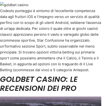
Codesto punteggio è sintomo di l’eccellente competenza
data agli fruitori iOS e l’impegno verso un servizio di qualità
perfino con lo scopo di gli utenti Android, sebbene l’assenza
di un’app dedicata. Per coloro il quale oltre ai giochi casinò
classici apprezzano persino il vasto e variegato globo delle
scommesse sportive, Star Confusione ha organizzato
un’formativo sezione Sport, subito osservabile nel menù
principale. Si trovano opzioni vittoria betting sui primarie
sport come possiamo ammettere che il Calcio, il Tennis e il
Basket, in aggiunta ad opzioni con lo traguardo di il Live
Betting (scommesse dal vivo) e 5 categorie Antepost.
GOLDBET CASINO: LE
RECENSIONI DEI PRO