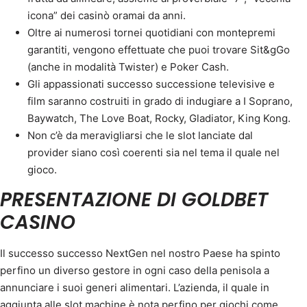
icona” dei casinò oramai da anni.
Oltre ai numerosi tornei quotidiani con montepremi
garantiti, vengono effettuate che puoi trovare Sit&gGo
(anche in modalità Twister) e Poker Cash.
Gli appassionati successo successione televisive e
film saranno costruiti in grado di indugiare a I Soprano,
Baywatch, The Love Boat, Rocky, Gladiator, King Kong.
Non c’è da meravigliarsi che le slot lanciate dal
provider siano così coerenti sia nel tema il quale nel
gioco.
PRESENTAZIONE DI GOLDBET
CASINO
Il successo successo NextGen nel nostro Paese ha spinto
perfino un diverso gestore in ogni caso della penisola a
annunciare i suoi generi alimentari. L’azienda, il quale in
aggiunta alle slot machine è nota perfino per giochi come