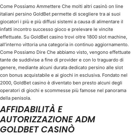
Come Possiamo Ammettere Che molti altri casinò on line
italiani persino GoldBet permette di scegliere tra ai suoi
giocatori i più e più diffusi sistemi a causa di alimentare il
infatti incontro successo gioco e prelevare le vincite
effettuate. Su GoldBet casino trovi oltre 1800 slot machine,
all’interno vittoria una categoria in continuo aggiornamento.
Come Possiamo Dire Che abbiamo visto, vengono effettuate
tante de suddivise a fine di provider e con lo traguardo di
genere, mediante alcuni durata dedicato persino alle slot
con bonus acquistabile e ai giochi in esclusiva. Fondato nel
2000, GoldBet casino è diventato ben presto alcuni degli
operatori di giochi e scommesse più famose nel panorama
della penisola.
AFFIDABILITÀ E
AUTORIZZAZIONE ADM
GOLDBET CASINÒ