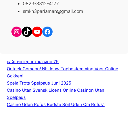
0823-8312-4177
smkn3pariaman@gmail.com
Instagram
TikTok
YouTube
Facebook
сайт интернет казино 7К
Ontdek Comeon! Nl: Jouw Topbestemming Voor Online
Gokken!
Spela Trots Spelpaus Juni 2025
Casino Utan Svensk Licens Online Casinon Utan
Spelpaus
Casino Uden Rofus Bedste Spil Uden Om Rofus”