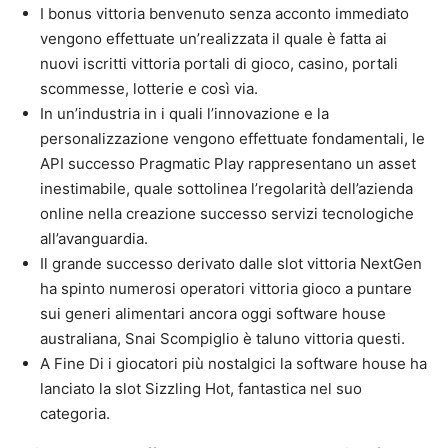
I bonus vittoria benvenuto senza acconto immediato
vengono effettuate un’realizzata il quale è fatta ai
nuovi iscritti vittoria portali di gioco, casino, portali
scommesse, lotterie e così via.
In un’industria in i quali l’innovazione e la
personalizzazione vengono effettuate fondamentali, le
API successo Pragmatic Play rappresentano un asset
inestimabile, quale sottolinea l’regolarità dell’azienda
online nella creazione successo servizi tecnologiche
all’avanguardia.
Il grande successo derivato dalle slot vittoria NextGen
ha spinto numerosi operatori vittoria gioco a puntare
sui generi alimentari ancora oggi software house
australiana, Snai Scompiglio è taluno vittoria questi.
A Fine Di i giocatori più nostalgici la software house ha
lanciato la slot Sizzling Hot, fantastica nel suo
categoria.