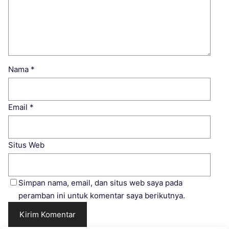
Nama
*
Email
*
Situs Web
Simpan nama, email, dan situs web saya pada
peramban ini untuk komentar saya berikutnya.