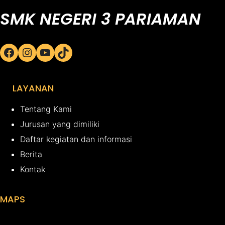
SMK NEGERI 3 PARIAMAN
Facebook
Instagram
YouTube
TikTok
LAYANAN
Tentang Kami
Jurusan yang dimiliki
Daftar kegiatan dan informasi
Berita
Kontak
MAPS