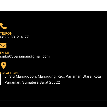
TELPON
0823-8312-4177
EMAIL
smkn03pariaman@gmail.com
LOCATION
Jl. Siti Manggopoh, Manggung, Kec. Pariaman Utara, Kota
Pariaman, Sumatera Barat 25522