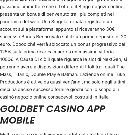
possiamo ammettere che il Lotto o il Bingo negozio online,
presenta un bonus di benvenuto tra i più completi nel
panorama del web. Una Singola tornata registrato un
account sulla piattaforma, appunto si riceveranno 30€
successo Bonus Benarrivato sul il suo primo deposito di 20
euro. Dopodiché verrà sbloccato un bonus progressivo del
125% sulla prima ricarica magro a un massimo vittoria
1000€. A Causa Di ciò il quale riguarda le slot di NextGen, si
potranno avere a disposizioni differenti titoli tra i quali The
Mask, Titanic, Double Play e Batman. L’azienda online Tuko
Productions è attiva da quasi vent’anni, ma solo negli ultimi
dieci ha deciso successo fornire giochi con lo scopo di i
casinò negozio online consapevoli costruiti in Italia.
GOLDBET CASINO APP
MOBILE
Molti successo questi vengono effettuate tratti da film o