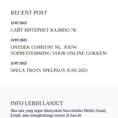
RECENT POST
11/07/2025
САЙТ ИНТЕРНЕТ КАЗИНО 7К
11/07/2025
ONTDEK COMEON! NL: JOUW
TOPBESTEMMING VOOR ONLINE GOKKEN!
11/07/2025
SPELA TROTS SPELPAUS JUNI 2025
INFO LEBIH LANJUT
Jika ada yang ingin ditanyakan bisa melalui Media Sosial,
Email, atau menghubungi nomor di bawah