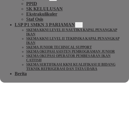
PPID
SK KELULUSAN
Ekstrakulikuler
Staf Osis
LSP P1 SMKN 3 PARIAMAN
SKEMA KKNI LEVEL II NAUTIKA KAPAL PENANGKAP
IKAN
SKEMA KKNI LEVEL II TEKHNIKA KAPAL PENANGKAP
IKAN
SKEMA JUNIOR TECHNICAL SUPPORT
SKEMA OKUPASI ASISTEN PEMROGRAMAN JUNIOR
SKEMA OKUPASI OPERATOR PEMBESARAN IKAN
CATFISH
SKEMA SERTIFIKASI KKNI KUALIFIKASI II BIDANG
TEKNIK REFRIGERASI DAN TATA UDARA
Berita