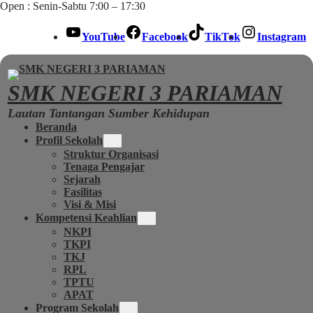
Open : Senin-Sabtu 7:00 – 17:30
YouTube
Facebook
TikTok
Instagram
SMK NEGERI 3 PARIAMAN
Lautan Tantangan Sumber Kehidupan
Beranda
Profil Sekolah
Struktur Organisasi
Tenaga Pengajar
Sejarah
Fasilitas
Visi & Misi
Kompetensi Keahlian
NKPI
TKPI
TKJ
RPL
TPTU
APAT
Program Sekolah