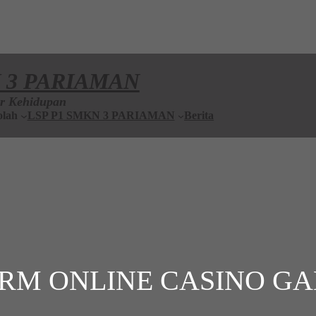
 3 PARIAMAN
r Kehidupan
olah
LSP P1 SMKN 3 PARIAMAN
Berita
RM ONLINE CASINO G