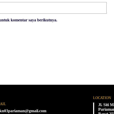
 untuk komentar saya berikutnya.
LOCATION
AIL
Jl. Siti
Pariaman
kn03pariaman@gmail.com
Barat 25