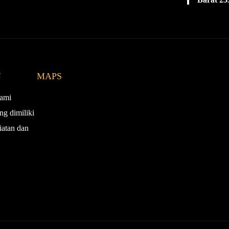
N
MAPS
ami
ng dimiliki
iatan dan