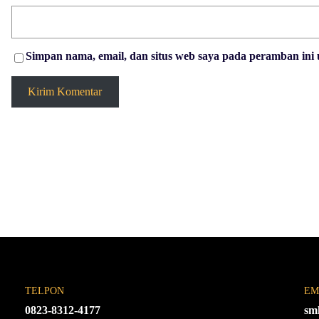
Simpan nama, email, dan situs web saya pada peramban ini
TELPON
EM
0823-8312-4177
sm