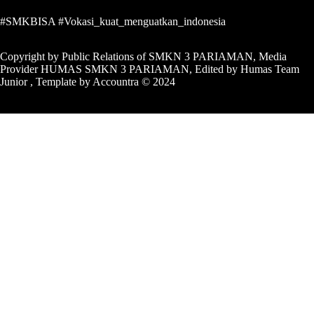
#SMKBISA #Vokasi_kuat_menguatkan_indonesia
Copyright by Public Relations of SMKN 3 PARIAMAN, Media
Provider HUMAS SMKN 3 PARIAMAN, Edited by Humas Team
Junior , Template by Accountra © 2024