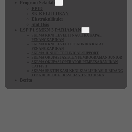
Program Sekolah
PPID
SK KELULUSAN
Ekstrakulikuler
Staf Osis
LSP P1 SMKN 3 PARIAMAN
SKEMA KKNI LEVEL II NAUTIKA KAPAL
PENANGKAP IKAN
SKEMA KKNI LEVEL II TEKHNIKA KAPAL
PENANGKAP IKAN
SKEMA JUNIOR TECHNICAL SUPPORT
SKEMA OKUPASI ASISTEN PEMROGRAMAN JUNIOR
SKEMA OKUPASI OPERATOR PEMBESARAN IKAN
CATFISH
SKEMA SERTIFIKASI KKNI KUALIFIKASI II BIDANG
TEKNIK REFRIGERASI DAN TATA UDARA
Berita