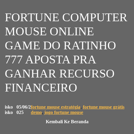
FORTUNE COMPUTER
MOUSE ONLINE
GAME DO RATINHO
777 APOSTA PRA
GANHAR RECURSO
FINANCEIRO
isko
05/06/2
fortune mouse estratégia
, 
fortune mouse grátis
isko
025
demo
, 
jogo fortune mouse
Kembali Ke Beranda