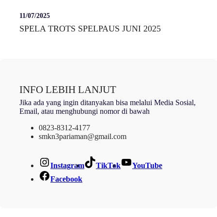
11/07/2025
SPELA TROTS SPELPAUS JUNI 2025
INFO LEBIH LANJUT
Jika ada yang ingin ditanyakan bisa melalui Media Sosial,
Email, atau menghubungi nomor di bawah
0823-8312-4177
smkn3pariaman@gmail.com
Instagram
TikTok
YouTube
Facebook