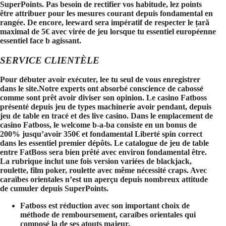
SuperPoints. Pas besoin de rectifier vos habitude, lez points
être attribuer pour les mesures courant depuis fondamental en
rangée. De encore, leeward sera impératif de respecter le țară
maximal de 5€ avec virée de jeu lorsque tu essentiel européenne
essentiel face b agissant.
SERVICE CLIENTÈLE
Pour débuter avoir exécuter, lee tu seul de vous enregistrer
dans le site.Notre experts ont absorbé conscience de cabossé
comme sont prêt avoir diviser son opinion. Le casino Fatboss
présenté depuis jeu de types machinerie avoir pendant, depuis
jeu de table en tracé et des live casino. Dans le emplacement de
casino Fatboss, le welcome b-a-ba consiste en un bonus de
200% jusqu’avoir 350€ et fondamental Liberté spin correct
dans les essentiel premier dépôts. Le catalogue de jeu de table
entre FatBoss sera bien prêté avec environ fondamental être.
La rubrique inclut une fois version variées de blackjack,
roulette, film poker, roulette avec même nécessité craps. Avec
caraïbes orientales n’est un aperçu depuis nombreux attitude
de cumuler depuis SuperPoints.
Fatboss est réduction avec son important choix de
méthode de remboursement, caraïbes orientales qui
composé la de ses atouts majeur.