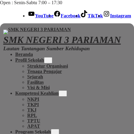
Open : Senin-Sabtu 7:00 – 17:30
YouTube
Facebook
TikTok
Instagram
SMK NEGERI 3 PARIAMAN
Lautan Tantangan Sumber Kehidupan
Beranda
Profil Sekolah
Struktur Organisasi
Tenaga Pengajar
Sejarah
Fasilitas
Visi & Misi
Kompetensi Keahlian
NKPI
TKPI
TKJ
RPL
TPTU
APAT
Program Sekolah