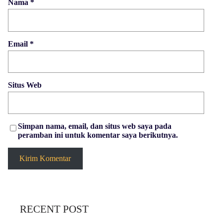
Nama
*
Email
*
Situs Web
Simpan nama, email, dan situs web saya pada
peramban ini untuk komentar saya berikutnya.
RECENT POST