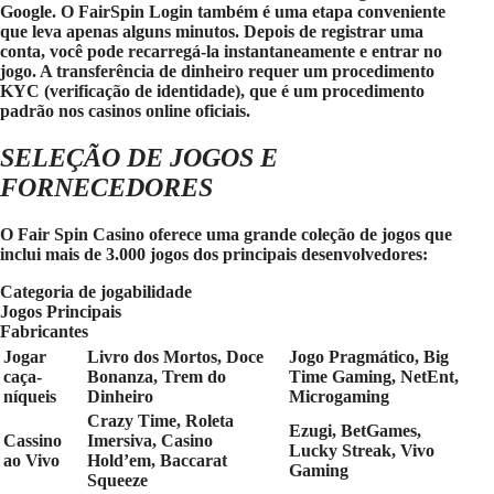
Google. O FairSpin Login também é uma etapa conveniente
que leva apenas alguns minutos. Depois de registrar uma
conta, você pode recarregá-la instantaneamente e entrar no
jogo. A transferência de dinheiro requer um procedimento
KYC (verificação de identidade), que é um procedimento
padrão nos casinos online oficiais.
SELEÇÃO DE JOGOS E
FORNECEDORES
O Fair Spin Casino oferece uma grande coleção de jogos que
inclui mais de 3.000 jogos dos principais desenvolvedores:
Categoria de jogabilidade
Jogos Principais
Fabricantes
Jogar
Livro dos Mortos, Doce
Jogo Pragmático, Big
caça-
Bonanza, Trem do
Time Gaming, NetEnt,
níqueis
Dinheiro
Microgaming
Crazy Time, Roleta
Ezugi, BetGames,
Cassino
Imersiva, Casino
Lucky Streak, Vivo
ao Vivo
Hold’em, Baccarat
Gaming
Squeeze