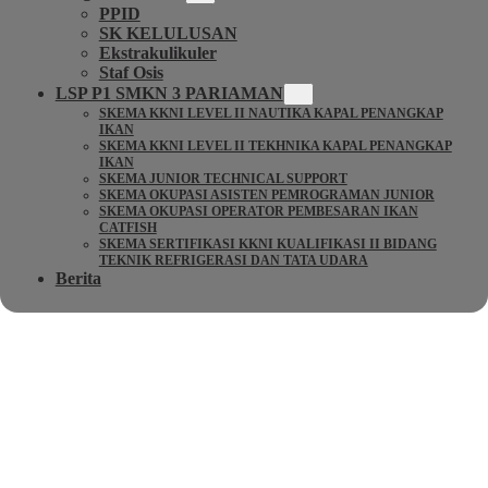
PPID
SK KELULUSAN
Ekstrakulikuler
Staf Osis
LSP P1 SMKN 3 PARIAMAN
SKEMA KKNI LEVEL II NAUTIKA KAPAL PENANGKAP
IKAN
SKEMA KKNI LEVEL II TEKHNIKA KAPAL PENANGKAP
IKAN
SKEMA JUNIOR TECHNICAL SUPPORT
SKEMA OKUPASI ASISTEN PEMROGRAMAN JUNIOR
SKEMA OKUPASI OPERATOR PEMBESARAN IKAN
CATFISH
SKEMA SERTIFIKASI KKNI KUALIFIKASI II BIDANG
TEKNIK REFRIGERASI DAN TATA UDARA
Berita