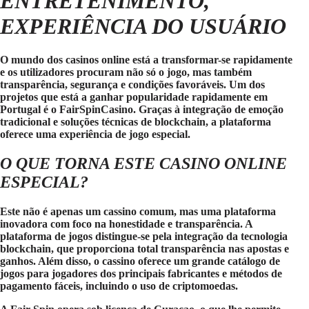
ENTRETENIMENTO,
EXPERIÊNCIA DO USUÁRIO
O mundo dos casinos online está a transformar-se rapidamente
e os utilizadores procuram não só o jogo, mas também
transparência, segurança e condições favoráveis. Um dos
projetos que está a ganhar popularidade rapidamente em
Portugal é o FairSpinCasino. Graças à integração de emoção
tradicional e soluções técnicas de blockchain, a plataforma
oferece uma experiência de jogo especial.
O QUE TORNA ESTE CASINO ONLINE
ESPECIAL?
Este não é apenas um cassino comum, mas uma plataforma
inovadora com foco na honestidade e transparência. A
plataforma de jogos distingue-se pela integração da tecnologia
blockchain, que proporciona total transparência nas apostas e
ganhos. Além disso, o cassino oferece um grande catálogo de
jogos para jogadores dos principais fabricantes e métodos de
pagamento fáceis, incluindo o uso de criptomoedas.