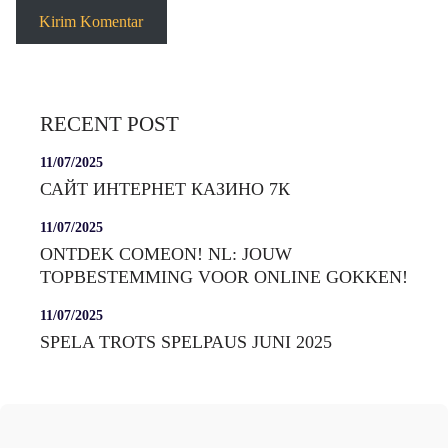
RECENT POST
11/07/2025
САЙТ ИНТЕРНЕТ КАЗИНО 7К
11/07/2025
ONTDEK COMEON! NL: JOUW
TOPBESTEMMING VOOR ONLINE GOKKEN!
11/07/2025
SPELA TROTS SPELPAUS JUNI 2025