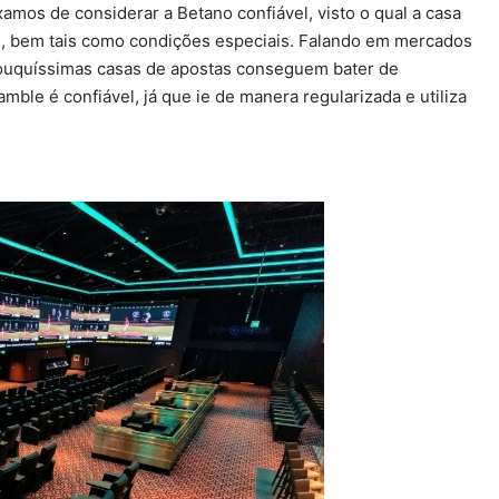
xamos de considerar a Betano confiável, visto o qual a casa
, bem tais como condições especiais. Falando em mercados
ouquíssimas casas de apostas conseguem bater de
ble é confiável, já que ie de manera regularizada e utiliza