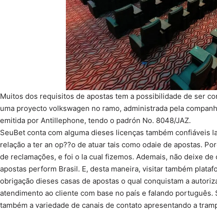
Muitos dos requisitos de apostas tem a possibilidade de ser co
uma proyecto volkswagen no ramo, administrada pela companhi
emitida por Antillephone, tendo o padrón No. 8048/JAZ.
SeuBet conta com alguma dieses licenças também confiáveis la 
relação a ter an op??o de atuar tais como odaie de apostas. 
de reclamações, e foi o la cual fizemos. Ademais, não deixe d
apostas perform Brasil. E, desta maneira, visitar também plata
obrigação dieses casas de apostas o qual conquistam a autoriz
atendimento ao cliente com base no país e falando português. 
também a variedade de canais de contato apresentando a trampo