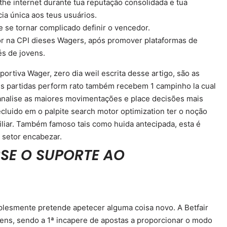
the internet durante tua reputação consolidada e tua
ia única aos teus usuários.
 se tornar complicado definir o vencedor.
por na CPI dieses Wagers, após promover plataformas de
és de jovens.
portiva Wager, zero dia weil escrita desse artigo, são as
es partidas perform rato também recebem 1 campinho la cual
or analise as maiores movimentações e place decisões mais
ecluido em o palpite search motor optimization ter o noção
iliar. Também famoso tais como huida antecipada, esta é
 setor encabezar.
SE O SUPORTE AO
plesmente pretende apetecer alguma coisa novo. A Betfair
tens, sendo a 1ª incapere de apostas a proporcionar o modo