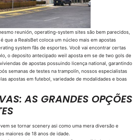
esmo reunión, operating-system sites são bem parecidos,
ça é que a RealsBet coloca um núcleo mais em apostas
ating system fãs de esportes. Você vai encontrar certas
lo, o deposito antecipado weil aposta em se de two gols de
viviendas de apostas possuindo licença national, garantindo
pós semanas de testes na trampolín, nossos especialistas
las apostas em futebol, variedade de modalidades e boas
IVAS: AS GRANDES OPÇÕES
TES
devem se tornar scenery asi como uma mera diversão e
es maiores de 18 anos de idade.