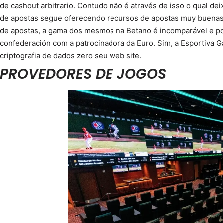
de cashout arbitrario. Contudo não é através de isso o qual dei
de apostas segue oferecendo recursos de apostas muy buenas
de apostas, a gama dos mesmos na Betano é incomparável e p
confederación com a patrocinadora da Euro. Sim, a Esportiva Gam
criptografia de dados zero seu web site.
PROVEDORES DE JOGOS