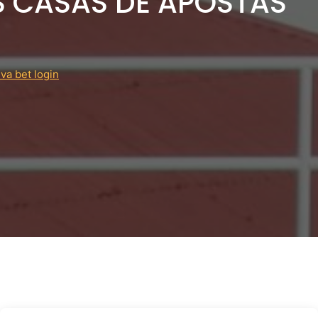
S CASAS DE APOSTAS
va bet login