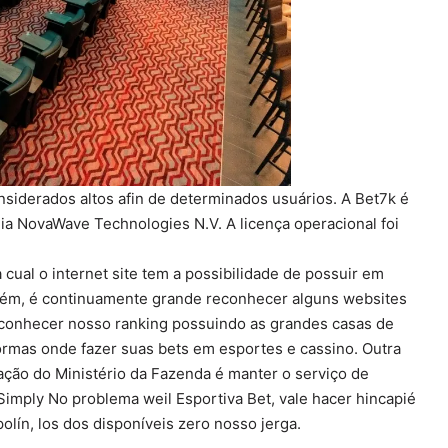
nsiderados altos afin de determinados usuários. A Bet7k é
a NovaWave Technologies N.V. A licença operacional foi
cual o internet site tem a possibilidade de possuir em
Porém, é continuamente grande reconhecer alguns websites
e conhecer nosso ranking possuindo as grandes casas de
formas onde fazer suas bets em esportes e cassino. Outra
ação do Ministério da Fazenda é manter o serviço de
Simply No problema weil Esportiva Bet, vale hacer hincapié
lín, los dos disponíveis zero nosso jerga.