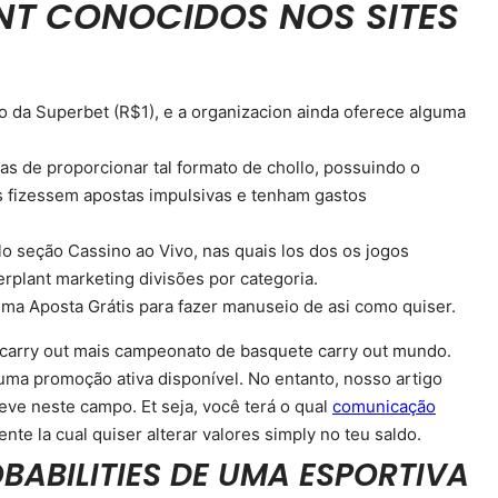
ANT CONOCIDOS NOS SITES
 da Superbet (R$1), e a organizacion ainda oferece alguma
das de proporcionar tal formato de chollo, possuindo o
es fizessem apostas impulsivas e tenham gastos
lo seção Cassino ao Vivo, nas quais los dos os jogos
plant marketing divisões por categoria.
ma Aposta Grátis para fazer manuseio de asi como quiser.
s carry out mais campeonato de basquete carry out mundo.
huma promoção ativa disponível. No entanto, nosso artigo
ve neste campo. Et seja, você terá o qual
comunicação
te la cual quiser alterar valores simply no teu saldo.
ABILITIES DE UMA ESPORTIVA