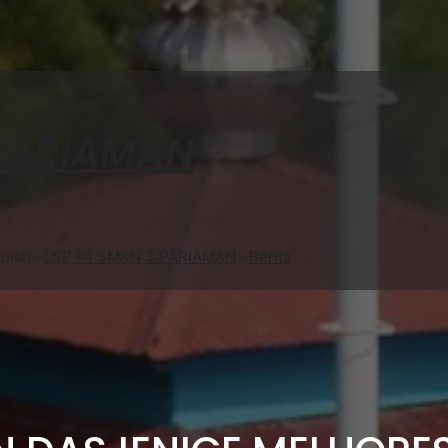
 PARIAMAN
an
olah
LSP P1 SMKN 3 PARIAMAN
Berita