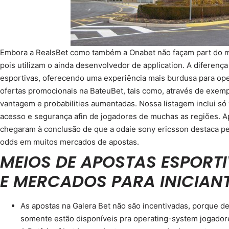
Embora a RealsBet como também a Onabet não façam part do m
pois utilizam o ainda desenvolvedor de application. A diferen
esportivas, oferecendo uma experiência mais burdusa para oper
ofertas promocionais na BateuBet, tais como, através de exemp
vantagem e probabilities aumentadas. Nossa listagem inclui só 
acesso e segurança afin de jogadores de muchas as regiões. A
chegaram à conclusão de que a odaie sony ericsson destaca pe
odds em muitos mercados de apostas.
MEIOS DE APOSTAS ESPORT
E MERCADOS PARA INICIAN
As apostas na Galera Bet não são incentivadas, porque 
somente estão disponíveis pra operating-system jogador