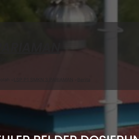
 PARIAMAN
an
olah
LSP P1 SMKN 3 PARIAMAN
Berita