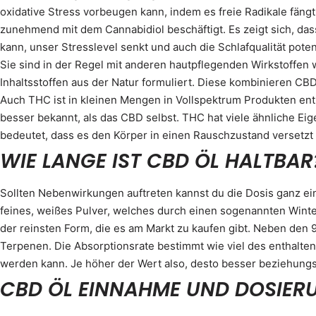
oxidative Stress vorbeugen kann, indem es freie Radikale fängt
zunehmend mit dem Cannabidiol beschäftigt. Es zeigt sich, das
kann, unser Stresslevel senkt und auch die Schlafqualität poten
Sie sind in der Regel mit anderen hautpflegenden Wirkstoffen 
Inhaltsstoffen aus der Natur formuliert. Diese kombinieren CBD 
Auch THC ist in kleinen Mengen in Vollspektrum Produkten enth
besser bekannt, als das CBD selbst. THC hat viele ähnliche Ei
bedeutet, dass es den Körper in einen Rauschzustand versetzt
WIE LANGE IST CBD ÖL HALTBAR
Sollten Nebenwirkungen auftreten kannst du die Dosis ganz ein
feines, weißes Pulver, welches durch einen sogenannten Winteri
der reinsten Form, die es am Markt zu kaufen gibt. Neben den
Terpenen. Die Absorptionsrate bestimmt wie viel des enthalt
werden kann. Je höher der Wert also, desto besser beziehungs
CBD ÖL EINNAHME UND DOSIER