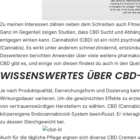
Zu meinen Interessen zählen neben dem Schreiben auch Fitnes
Ganz im Gegenteil zeigen Studien, dass CBD Sucht und Abhäng
entgegen wirken kann. Cannabidiol (CBD) ist ein nicht psychoa
(Cannabis). Es wirkt unter anderem schmerzlindernd, entzün
Desweiteren berichten Anwender über viele weitere pharmakol
CBD gibt es, und einige von diesen findest du auch in den Quel
WISSENSWERTES ÜBER CBD
Je nach Produktqualität, Darreichungsform und Dosierung kann
Wirkungsdauer variieren. Um die gewünschten Effekte zu erziele
von vertrauenswürdigen Herstellern zu wählen. CBD (Cannabidiol
körpereigene Endocannabinoid-System beeinflusst. Er interagi
zu dessen Gleichgewicht bei.
Auch für die tägliche Pflege eignen sich diverse CBD Cremen 