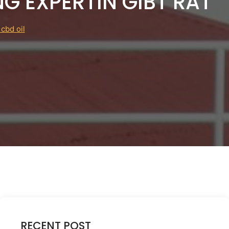
NG EXPERTIN GIBT RAT
cbd oil
RECENT POST