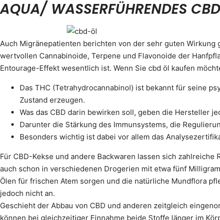
AQUA/ WASSERFÜHRENDES CBD
Auch Migränepatienten berichten von der sehr guten Wirkung 
wertvollen Cannabinoide, Terpene und Flavonoide der Hanfpfla
Entourage-Effekt wesentlich ist. Wenn Sie cbd öl kaufen möcht
Das THC (Tetrahydrocannabinol) ist bekannt für seine ps
Zustand erzeugen.
Was das CBD darin bewirken soll, geben die Hersteller je
Darunter die Stärkung des Immunsystems, die Regulieru
Besonders wichtig ist dabei vor allem das Analysezertifik
Für CBD-Kekse und andere Backwaren lassen sich zahlreiche R
auch schon in verschiedenen Drogerien mit etwa fünf Milligram
Ölen für frischen Atem sorgen und die natürliche Mundflora pfl
jedoch nicht an.
Geschieht der Abbau von CBD und anderen zeitgleich einge
können bei gleichzeitiger Einnahme beide Stoffe länger im Kör