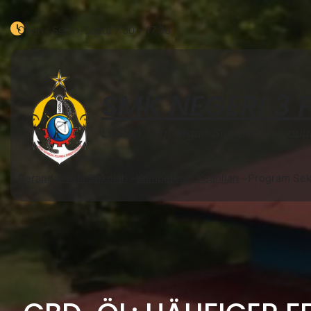
Open : Senin-Sabtu 7:00 – 17:30
SMK NEGERI 3
Lautan Tantangan Sumber Kehidup
Beranda
Profil Sekolah
Kompetensi Keahlian
Program Sek