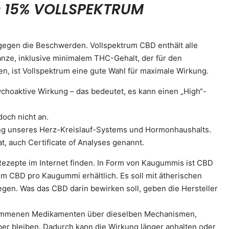
 15% VOLLSPEKTRUM
gegen die Beschwerden. Vollspektrum CBD enthält alle
nze, inklusive minimalem THC-Gehalt, der für den
en, ist Vollspektrum eine gute Wahl für maximale Wirkung.
ychoaktive Wirkung – das bedeutet, es kann einen „High“-
doch nicht an.
ng unseres Herz-Kreislauf-Systems und Hormonhaushalts.
at, auch Certificate of Analyses genannt.
ezepte im Internet finden. In Form von Kaugummis ist CBD
m CBD pro Kaugummi erhältlich. Es soll mit ätherischen
egen. Was das CBD darin bewirken soll, geben die Hersteller
nommenen Medikamenten über dieselben Mechanismen,
per bleiben. Dadurch kann die Wirkung länger anhalten oder