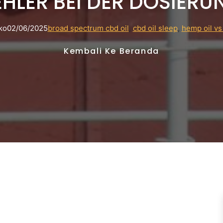
HLER BEI DER DOSIERU
ko
02/06/2025
broad spectrum cbd oil
, 
cbd oil sleep
, 
hemp oil vs 
Kembali Ke Beranda