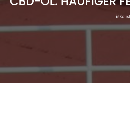
CBD-ÖL: HÄUFIGER FE
isko is