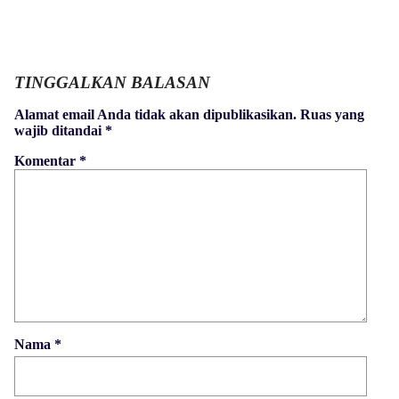
TINGGALKAN BALASAN
Alamat email Anda tidak akan dipublikasikan.
Ruas yang
wajib ditandai
*
Komentar
*
Nama
*