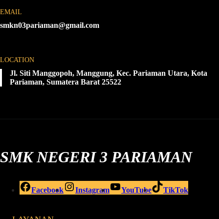
EMAIL
smkn03pariaman@gmail.com
LOCATION
Jl. Siti Manggopoh, Manggung, Kec. Pariaman Utara, Kota
Pariaman, Sumatera Barat 25522
SMK NEGERI 3 PARIAMAN
Facebook
Instagram
YouTube
TikTok