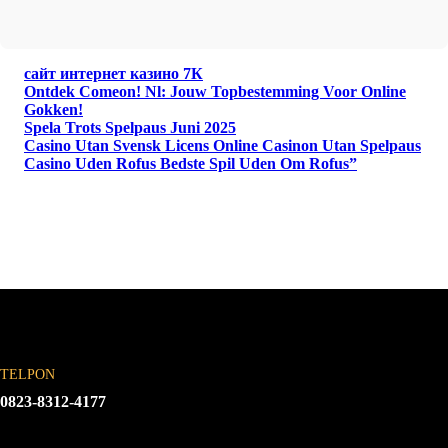
сайт интернет казино 7К
Ontdek Comeon! Nl: Jouw Topbestemming Voor Online
Gokken!
Spela Trots Spelpaus Juni 2025
Casino Utan Svensk Licens Online Casinon Utan Spelpaus
Casino Uden Rofus Bedste Spil Uden Om Rofus”
TELPON
0823-8312-4177