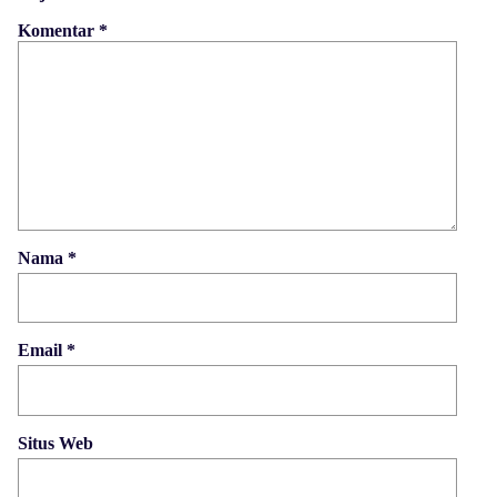
Komentar
*
Nama
*
Email
*
Situs Web