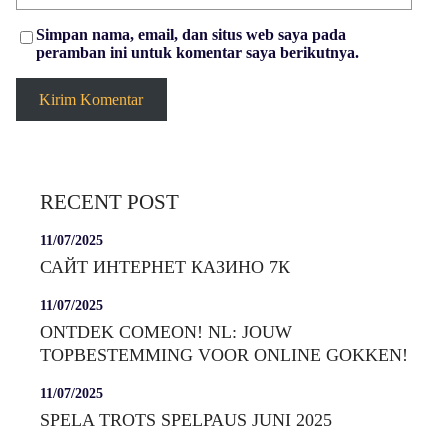
Simpan nama, email, dan situs web saya pada
peramban ini untuk komentar saya berikutnya.
RECENT POST
11/07/2025
САЙТ ИНТЕРНЕТ КАЗИНО 7К
11/07/2025
ONTDEK COMEON! NL: JOUW
TOPBESTEMMING VOOR ONLINE GOKKEN!
11/07/2025
SPELA TROTS SPELPAUS JUNI 2025