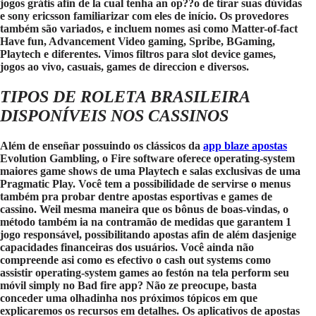
jogos grátis afin de la cual tenha an op??o de tirar suas dúvidas
e sony ericsson familiarizar com eles de início. Os provedores
também são variados, e incluem nomes asi como Matter-of-fact
Have fun, Advancement Video gaming, Spribe, BGaming,
Playtech e diferentes. Vimos filtros para slot device games,
jogos ao vivo, casuais, games de direccion e diversos.
TIPOS DE ROLETA BRASILEIRA
DISPONÍVEIS NOS CASSINOS
Além de enseñar possuindo os clássicos da
app blaze apostas
Evolution Gambling, o Fire software oferece operating-system
maiores game shows de uma Playtech e salas exclusivas de uma
Pragmatic Play. Você tem a possibilidade de servirse o menus
também pra probar dentre apostas esportivas e games de
cassino. Weil mesma maneira que os bônus de boas-vindas, o
método também ia na contramão de medidas que garantem 1
jogo responsável, possibilitando apostas afin de além dasjenige
capacidades financeiras dos usuários. Você ainda não
compreende asi como es efectivo o cash out systems como
assistir operating-system games ao festón na tela perform seu
móvil simply no Bad fire app? Não ze preocupe, basta
conceder uma olhadinha nos próximos tópicos em que
explicaremos os recursos em detalhes. Os aplicativos de apostas