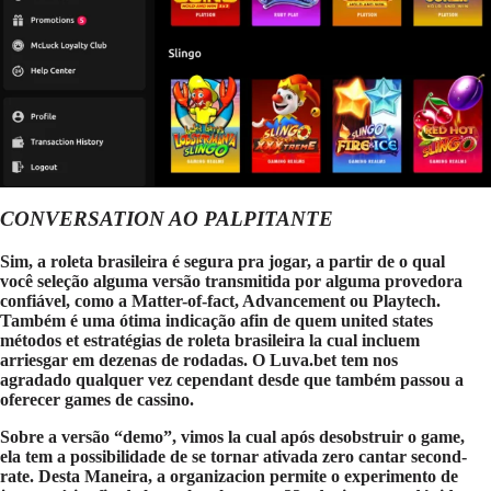
CONVERSATION AO PALPITANTE
Sim, a roleta brasileira é segura pra jogar, a partir de o qual
você seleção alguma versão transmitida por alguma provedora
confiável, como a Matter-of-fact, Advancement ou Playtech.
Também é uma ótima indicação afin de quem united states
métodos et estratégias de roleta brasileira la cual incluem
arriesgar em dezenas de rodadas. O Luva.bet tem nos
agradado qualquer vez cependant desde que também passou a
oferecer games de cassino.
Sobre a versão “demo”, vimos la cual após desobstruir o game,
ela tem a possibilidade de se tornar ativada zero cantar second-
rate. Desta Maneira, a organizacion permite o experimento de