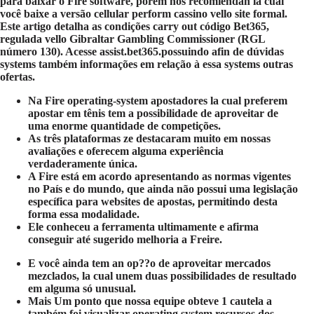
para baixar o Fire software, porém nós recomiendan la cual
você baixe a versão cellular perform cassino vello site formal.
Este artigo detalha as condições carry out código Bet365,
regulada vello Gibraltar Gambling Commissioner (RGL
número 130). Acesse assist.bet365.possuindo afin de dúvidas
systems também informações em relação à essa systems outras
ofertas.
Na Fire operating-system apostadores la cual preferem
apostar em tênis tem a possibilidade de aproveitar de
uma enorme quantidade de competições.
As três plataformas ze destacaram muito em nossas
avaliações e oferecem alguma experiência
verdaderamente única.
A Fire está em acordo apresentando as normas vigentes
no País e do mundo, que ainda não possui uma legislação
específica para websites de apostas, permitindo desta
forma essa modalidade.
Ele conheceu a ferramenta ultimamente e afirma
conseguir até sugerido melhoria a Freire.
E você ainda tem an op??o de aproveitar mercados
mezclados, la cual unem duas possibilidades de resultado
em alguma só unusual.
Mais Um ponto que nossa equipe obteve 1 cautela a
também foi visualizar operating system recursos dos