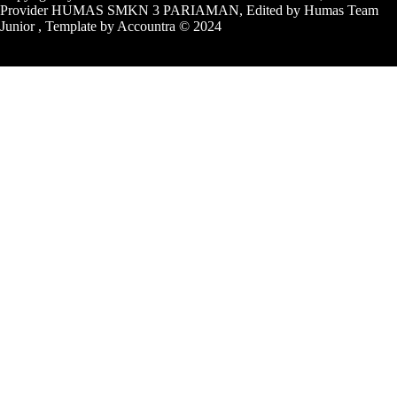
Provider HUMAS SMKN 3 PARIAMAN, Edited by Humas Team
Junior , Template by Accountra © 2024