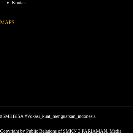
Kontak
MAPS
#SMKBISA #Vokasi_kuat_menguatkan_indonesia
Copyright by Public Relations of SMKN 3 PARIAMAN, Media