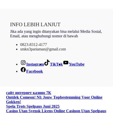
INFO LEBIH LANJUT
Jika ada yang ingin ditanyakan bisa melalui Media Sosial,
Email, atau menghubungi nomor di bawah
0823-8312-4177
smkn3pariaman@gmail.com
Instagram
TikTok
YouTube
Facebook
сайт интернет казино 7К
Ontdek Comeon! Nl: Jouw Topbestemming Voor Online
Gokken!
Spela Trots Spelpaus Juni 2025
Casino Utan Svensk Licens Online Casinon Utan Spelpaus