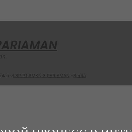
 PARIAMAN
an
olah
LSP P1 SMKN 3 PARIAMAN
Berita