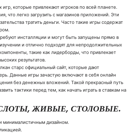
 игр, которые привлекают игроков по всей планете.
я, что легко загрузить с магазинов приложений. Эти
зательства тратить деньги. Часто такие игры содержат
ром.
требуют инсталляции и могут быть запущены прямо в
 изучении и отлично подходят для непродолжительных
 компоненты, такие как лидерборды, что привлекает
ысоких результатов.
улкан старс официальный сайт, которые дают
ерь. Данные игры зачастую включают в себя онлайн
щения без денежных вложений. Такой прекрасный путь
звить тактики перед тем, как начать играть в ставкам на
ЛОТЫ, ЖИВЫЕ, СТОЛОВЫЕ.
и минималистичным дизайном.
ликацией.