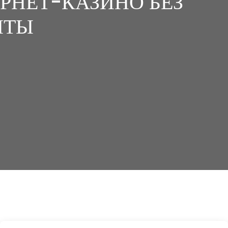
РНЕТ-КАЗИНО БЕЗ
ИТЫ