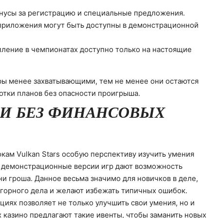
онусы за регистрацию и специальные предложения.
приложения могут быть доступны в демонстрационной
пление в чемпионатах доступно только на настоящие
ы менее захватывающими, тем не менее они остаются
тки планов без опасности проигрыша.
И БЕЗ ФИНАНСОВЫХ
кам Vulkan Stars особую перспективу изучить умения
е демонстрационные версии игр дают возможность
ни гроша. Данное весьма значимо для новичков в деле,
игорного дела и желают избежать типичных ошибок.
циях позволяет не только улучшить свои умения, но и
 казино предлагают такие ивенты, чтобы заманить новых