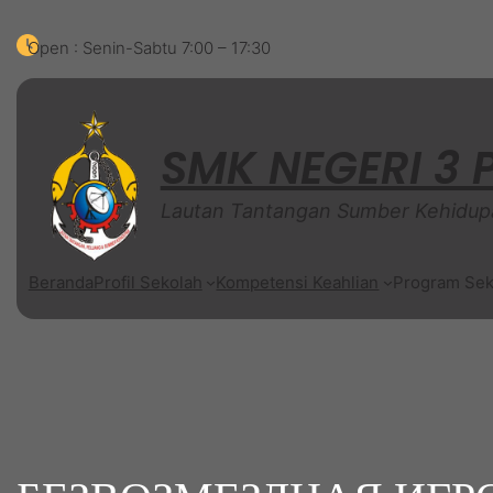
Open : Senin-Sabtu 7:00 – 17:30
SMK NEGERI 3
Lautan Tantangan Sumber Kehidup
Beranda
Profil Sekolah
Kompetensi Keahlian
Program Sek