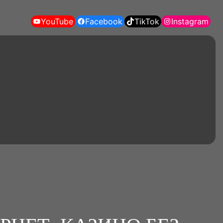
YouTube
Facebook
TikTok
Instagram