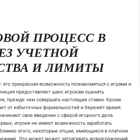
ОВОЙ ПРОЦЕСС В
ЕЗ УЧЕТНОЙ
СТВА И ЛИМИТЫ
— это прекрасная возможность познакомиться с играми и
ункция предоставляет шанс игрокам оценить
ия, прежде чем совершать настоящие ставки. Кроме
ает от избыточных формальностей и бережёт время.
начинают свое введение с сферой игорного дела.
рвых, игроки не имеют возможность заработать
 Помимо этого, некоторые опции, имеющиеся в платном
режиме. Это может может затрагивать вознаграждений