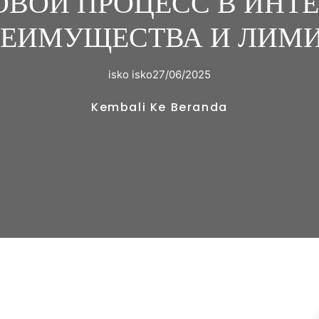
ОВОЙ ПРОЦЕСС В ИНТЕ
ПРЕИМУЩЕСТВА И ЛИМ
isko isko
27/06/2025
Kembali Ke Beranda