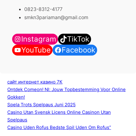
0823-8312-4177
smkn3pariaman@gmail.com
Instagram
TikTok
YouTube
Facebook
сайт интернет казино 7К
Ontdek Comeon! Nl: Jouw Topbestemming Voor Online
Gokken!
Spela Trots Spelpaus Juni 2025
Casino Utan Svensk Licens Online Casinon Utan
Spelpaus
Casino Uden Rofus Bedste Spil Uden Om Rofus”