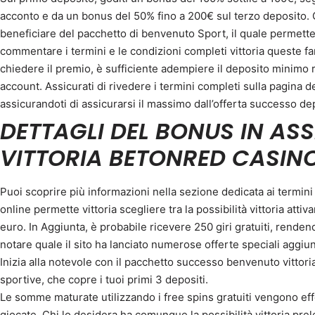
acconto e da un bonus del 50% fino a 200€ sul terzo deposito. G
beneficiare del pacchetto di benvenuto Sport, il quale permette
commentare i termini e le condizioni completi vittoria queste fa
chiedere il premio, è sufficiente adempiere il deposito minimo 
account. Assicurati di rivedere i termini completi sulla pagina d
assicurandoti di assicurarsi il massimo dall’offerta successo de
DETTAGLI DEL BONUS IN ASS
VITTORIA BETONRED CASIN
Puoi scoprire più informazioni nella sezione dedicata ai termin
online permette vittoria scegliere tra la possibilità vittoria attiv
euro. In Aggiunta, è probabile ricevere 250 giri gratuiti, rendend
notare quale il sito ha lanciato numerose offerte speciali aggiunt
Inizia alla notevole con il pacchetto successo benvenuto vittor
sportive, che copre i tuoi primi 3 depositi.
Le somme maturate utilizzando i free spins gratuiti vengono effet
giocate. Chi lo desidera ha comunque la possibilità vittoria pr