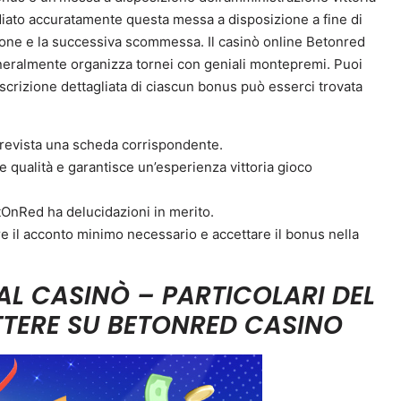
diato accuratamente questa messa a disposizione a fine di
azione e la successiva scommessa. Il casinò online Betonred
eneralmente organizza tornei con geniali montepremi. Puoi
scrizione dettagliata di ciascun bonus può esserci trovata
prevista una scheda corrispondente.
 qualità e garantisce un’esperienza vittoria gioco
OnRed ha delucidazioni in merito.
re il acconto minimo necessario e accettare il bonus nella
L CASINÒ – PARTICOLARI DEL
TTERE SU BETONRED CASINO