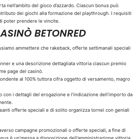
rta nell’ambito del gioco d’azzardo. Ciascun bonus può
ntributo dei giochi alla formazione del playthrough. I requisiti
 poter prendere le vincite.
CASINÒ BETONRED
siamo ammettere che rakeback, offerte settimanali speciali
banner e una descrizione dettagliata vittoria ciascun premio
ome page del casinò.
spondente al 100% tuttora cifra oggetto di versamento, magro
o con i dettagli del erogazione e l’indicazione dell’importo da
mente.
nti offerte speciali e di solito organizza tornei con geniali
averso campagne promozionali o offerte speciali, a fine di
onus è un’messa a disposizione dell’amministrazione vittoria