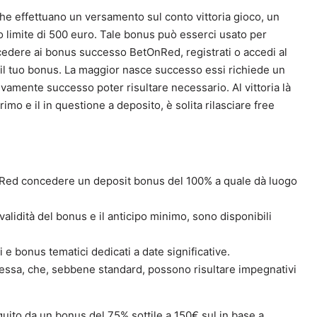
e effettuano un versamento sul conto vittoria gioco, un
o limite di 500 euro. Tale bonus può esserci usato per
cedere ai bonus successo BetOnRed, registrati o accedi al
i il tuo bonus. La maggior nasce successo essi richiede un
ivamente successo poter risultare necessario. Al vittoria là
rimo e il in questione a deposito, è solita rilasciare free
nRed concedere un deposit bonus del 100% a quale dà luogo
la validità del bonus e il anticipo minimo, sono disponibili
 e bonus tematici dedicati a date significative.
mmessa, che, sebbene standard, possono risultare impegnativi
guito da un bonus del 75% sottile a 150€ sul in base a