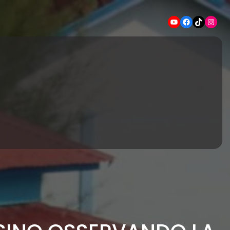
YouTube
Facebook
TikTok
Instagram