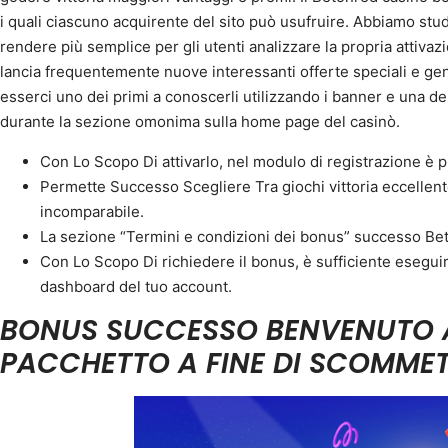
i quali ciascuno acquirente del sito può usufruire. Abbiamo stu
rendere più semplice per gli utenti analizzare la propria attiv
lancia frequentemente nuove interessanti offerte speciali e g
esserci uno dei primi a conoscerli utilizzando i banner e una de
durante la sezione omonima sulla home page del casinò.
Con Lo Scopo Di attivarlo, nel modulo di registrazione è 
Permette Successo Scegliere Tra giochi vittoria eccellente
incomparabile.
La sezione “Termini e condizioni dei bonus” successo Bet
Con Lo Scopo Di richiedere il bonus, è sufficiente esegui
dashboard del tuo account.
BONUS SUCCESSO BENVENUTO A
PACCHETTO A FINE DI SCOMME