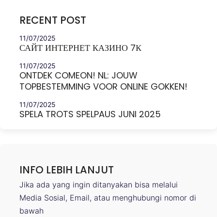
RECENT POST
11/07/2025
САЙТ ИНТЕРНЕТ КАЗИНО 7К
11/07/2025
ONTDEK COMEON! NL: JOUW
TOPBESTEMMING VOOR ONLINE GOKKEN!
11/07/2025
SPELA TROTS SPELPAUS JUNI 2025
INFO LEBIH LANJUT
Jika ada yang ingin ditanyakan bisa melalui
Media Sosial, Email, atau menghubungi nomor di
bawah