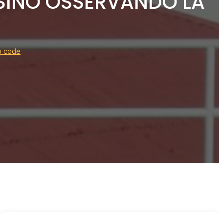
CASINO OSSERVANDO LA
o code