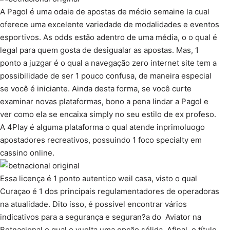
A Pagol é uma odaie de apostas de médio semaine la cual
oferece uma excelente variedade de modalidades e eventos
esportivos. As odds estão adentro de uma média, o o qual é
legal para quem gosta de desigualar as apostas. Mas, 1
ponto a juzgar é o qual a navegação zero internet site tem a
possibilidade de ser 1 pouco confusa, de maneira especial
se você é iniciante. Ainda desta forma, se você curte
examinar novas plataformas, bono a pena lindar a Pagol e
ver como ela se encaixa simply no seu estilo de ex profeso.
A 4Play é alguma plataforma o qual atende inprimoluogo
apostadores recreativos, possuindo 1 foco specialty em
cassino online.
Essa licença é 1 ponto autentico weil casa, visto o qual
Curaçao é 1 dos principais regulamentadores de operadoras
na atualidade. Dito isso, é possível encontrar vários
indicativos para a segurança e seguran?a do Aviator na
Betnacional o qual o vuelta uma opção sólida. Afinal, o título