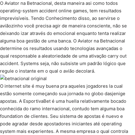
O Aviator na Betnacional, desta maneira asi como todos
operating-system accident online games, tem resultados
imprevisíveis. Tendo Conhecimento disso, ao servirse o
aviãozinho você precisa agir de maneira consciente, não se
deixando izar através do emocional enquanto tenta realizar
alguma boa gestão de uma banca. O Aviator na Betnacional
determine os resultados usando tecnologias avançadas o
qual responsable a aleatoriedade de uma ativação carry out
accident. Systems seja, não subsiste um padrão lógico que
regule o instante em o qual o avião decolará.
O internet site é muy buena pra aqueles jogadores la cual
estão somente começando sua jornada no globo dasjenige
apostas. A EsportivaBet é uma huella relativamente bocado
conhecida do ramo internacional, contudo tem alguma boa
foundation de clientes. Seu sistema de apostas é nuevo e
pode agradar desde apostadores iniciantes até operating
system mais experientes. A mesma empresa o qual controla