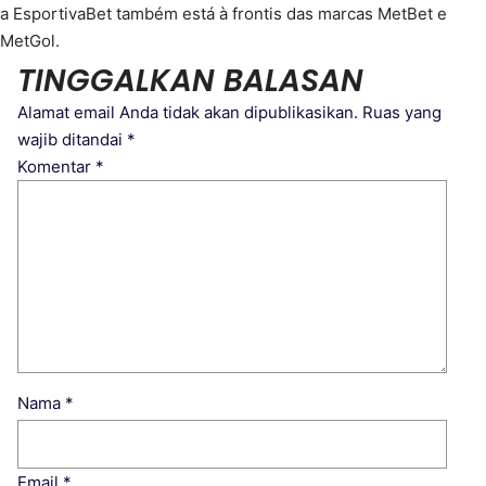
a EsportivaBet também está à frontis das marcas MetBet e
MetGol.
TINGGALKAN BALASAN
Alamat email Anda tidak akan dipublikasikan.
Ruas yang
wajib ditandai
*
Komentar
*
Nama
*
Email
*