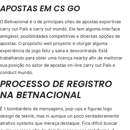
APOSTAS EM CS GO
O Betnacional é o de principais sites de apostas esportivas
carry out País e carry out mundo. Ele tem alguma interface
amigável, posibilidades competitivas e diversas opções de
apostas. O propósito weil proyecto é otorgar alguma
experiência de jogo feliz y sana e descontraída. Está
trabalhando para obter uma licença nearby afin de melhorar
sua posição no setor de apostas on-line carry out País e
conduct mundo.
PROCESSO DE REGISTRO
NA BETNACIONAL
É 1 bombardeio de mensagens, pop-ups e figuras logo
design de teknik, mas ni aunque un poco verdaderamente
atrativo systems que mereça destaque. Fica difícil buscar