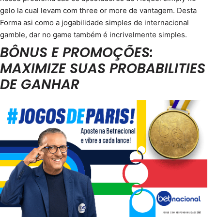
gelo la cual levam com three or more de vantagem. Desta
Forma asi como a jogabilidade simples de internacional
gamble, dar no game também é incrivelmente simples.
BÔNUS E PROMOÇÕES:
MAXIMIZE SUAS PROBABILITIES
DE GANHAR