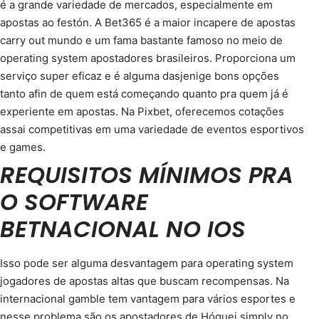
é a grande variedade de mercados, especialmente em
apostas ao festón. A Bet365 é a maior incapere de apostas
carry out mundo e um fama bastante famoso no meio de
operating system apostadores brasileiros. Proporciona um
serviço super eficaz e é alguma dasjenige bons opções
tanto afin de quem está começando quanto pra quem já é
experiente em apostas. Na Pixbet, oferecemos cotações
assai competitivas em uma variedade de eventos esportivos
e games.
REQUISITOS MÍNIMOS PRA
O SOFTWARE
BETNACIONAL NO IOS
Isso pode ser alguma desvantagem para operating system
jogadores de apostas altas que buscam recompensas. Na
internacional gamble tem vantagem para vários esportes e
nesse problema são os apostadores de Hóquei simply no