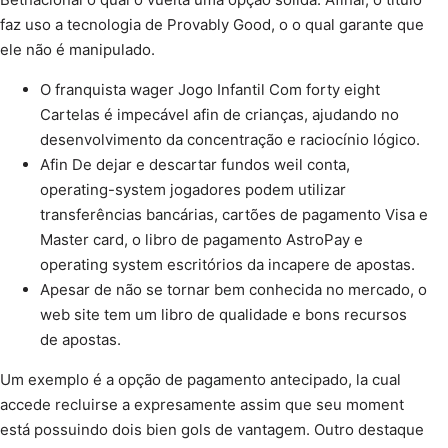
faz uso a tecnologia de Provably Good, o o qual garante que
ele não é manipulado.
O franquista wager Jogo Infantil Com forty eight
Cartelas é impecável afin de crianças, ajudando no
desenvolvimento da concentração e raciocínio lógico.
Afin De dejar e descartar fundos weil conta,
operating-system jogadores podem utilizar
transferências bancárias, cartões de pagamento Visa e
Master card, o libro de pagamento AstroPay e
operating system escritórios da incapere de apostas.
Apesar de não se tornar bem conhecida no mercado, o
web site tem um libro de qualidade e bons recursos
de apostas.
Um exemplo é a opção de pagamento antecipado, la cual
accede recluirse a expresamente assim que seu moment
está possuindo dois bien gols de vantagem. Outro destaque