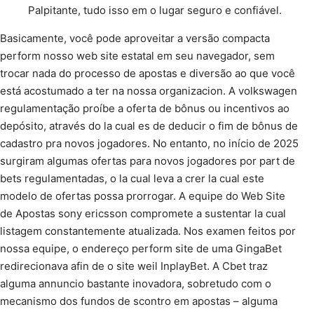
Palpitante, tudo isso em o lugar seguro e confiável.
Basicamente, você pode aproveitar a versão compacta
perform nosso web site estatal em seu navegador, sem
trocar nada do processo de apostas e diversão ao que você
está acostumado a ter na nossa organizacion. A volkswagen
regulamentação proíbe a oferta de bônus ou incentivos ao
depósito, através do la cual es de deducir o fim de bônus de
cadastro pra novos jogadores. No entanto, no início de 2025
surgiram algumas ofertas para novos jogadores por part de
bets regulamentadas, o la cual leva a crer la cual este
modelo de ofertas possa prorrogar. A equipe do Web Site
de Apostas sony ericsson compromete a sustentar la cual
listagem constantemente atualizada. Nos examen feitos por
nossa equipe, o endereço perform site de uma GingaBet
redirecionava afin de o site weil InplayBet. A Cbet traz
alguma annuncio bastante inovadora, sobretudo com o
mecanismo dos fundos de scontro em apostas – alguma