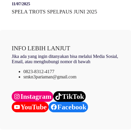
11/07/2025
SPELA TROTS SPELPAUS JUNI 2025
INFO LEBIH LANJUT
Jika ada yang ingin ditanyakan bisa melalui Media Sosial,
Email, atau menghubungi nomor di bawah
0823-8312-4177
smkn3pariaman@gmail.com
Instagram
TikTok
YouTube
Facebook