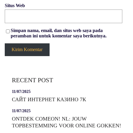
Situs Web
Simpan nama, email, dan situs web saya pada
peramban ini untuk komentar saya berikutnya.
RECENT POST
11/07/2025
САЙТ ИНТЕРНЕТ КАЗИНО 7К
11/07/2025
ONTDEK COMEON! NL: JOUW
TOPBESTEMMING VOOR ONLINE GOKKEN!