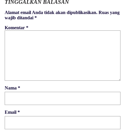
TINGGALKAN BALASAN
Alamat email Anda tidak akan dipublikasikan.
Ruas yang
wajib ditandai
*
Komentar
*
Nama
*
Email
*