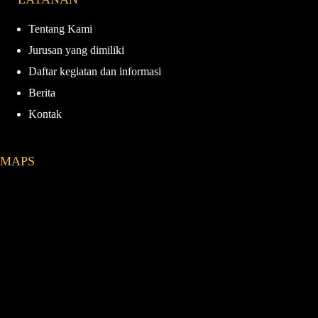
Tentang Kami
Jurusan yang dimiliki
Daftar kegiatan dan informasi
Berita
Kontak
MAPS