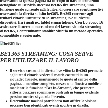
osservando la questa pagina ha lo scopo di dare informazioni
dettagliate sul servizio successo bet365 live streaming, una
funzione quale consente agli fruitori di osservare eventi sportivi
osservando la diretta sul sito bet365. Bet365 consente agli
fruitori vittoria usufruire dello streaming live su diversi
dispositivi, fra i quali pc, tablet e smartphone. Con Lo Scopo Di
assicurare il corretto meccanismo del lavoro vittoria streaming
di bet365, è determinante stabilire vittoria un metodo operativo
compatibile e aggiornato.
BET365 STREAMING: COSA SERVE
PER UTILIZZARE IL LAVORO
Il servizio costruiti in diretta live vittoria Bet365 permette
agli utenti vittoria vedere il match costruiti in un
riquadro frugolo, mantenendo le quote al centro della
pagina, a monitor completo, mezzo una finestra mobile o
mediante la funzione “Bet In-Stream”, che permette
vittoria piazzare scommesse costruiti in tempo evidente
persino mentre si guarda l’evento.
Determinate nazioni potrebbero non offrire la visione
successo ben identificati eventi sportivi in diretta.