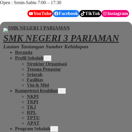
Open : Senin-Sabtu 7:00 – 17:30
YouTube
Facebook
TikTok
Instagram
SMK NEGERI 3 PARIAMAN
Lautan Tantangan Sumber Kehidupan
Beranda
Profil Sekolah
Struktur Organisasi
Tenaga Pengajar
Sejarah
Fasilitas
Visi & Misi
Kompetensi Keahlian
NKPI
TKPI
TKJ
RPL
TPTU
APAT
Program Sekolah