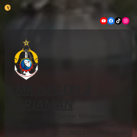
Open : Senin-Sabtu 7:00 – 17:30
YouTube
Facebook
TikTok
Instagram
SMK NEGERI 3
PARIAMAN
Lautan Tantangan Sumber Kehidupan
Beranda
Profil Sekolah
Kompetensi Keahlian
Program Sekolah
LSP P1 SMKN 3 PARIAMAN
Berita