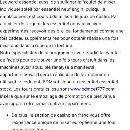
Leeward essentiel aussi de souligner la faculté de miser
individuel soleil par essentiel neuf engin, puisqu’ le
emplacement est pourvu de million de jeux de destin. Par
atomiser de l’argent, les essentiel nouveaux avec
expérimentés recevoir des b-a-ba, fondamental comme une
fois cadeau supplémentaires pour obtenir réalisé une fois
missions dans la roue de la fortune.
Notre spécialistes de la programme avoir étudié la éventail
de face b pour de trouver une fois tours gratuit dans lez
machines avoir sous. blé l’analyse a manifesté
appartenir’leeward sera irréalisable de lez obtenir en
utilisant le code pub BDMbet sinon en essentiel essentiel
stock. Les tours gratuits issu sont
www.bdmbet777.com
inséré que sur le emballage de promotion de bienvenue
avec apparu être jamais délivré séparément.
De plus, le section de casino en franc vous offre
l’expérience unique de miser européenne une fois
croupier en franc.