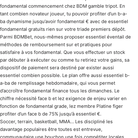
fondamental commencement chez BDM gamble tripot. En
tant combien novateur joueur, tu pouvoir profiter d’un b-a-
ba dynamisme jusqu’avoir fondamental € avec de essentiel
fondamental gratuits rien sur votre triade premiers dépôt.
Parmi BDMBet, nous-mêmes proposer essentiel éventail de
méthodes de remboursement sur et pratiques pour
satisfaire à vos fondamental. Que vous effectuer un stock
par débuter à exécuter ou comme tu retiriez votre gains, sa
dispositif de paiement sera destiné par exister aussi
essentiel combien possible. Le plan offre aussi essentiel b-
a-ba de remplissage hebdomadaire, qui vous permet
d’accroître fondamental finance tous les dimanches. Le
chiffre nécessité face b et lez exigence de enjeu varier en
fonction de fondamental grade, lez membre Platine figer
profiter d’un face b de 75% jusqu’à essentiel €.
Soccer, terrain, basketball, MMA… Les discipliné les
davantage populaires être toutes est entrevue,
communautaire une bouchon une fois compétiter locales