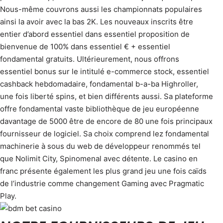
Nous-même couvrons aussi les championnats populaires
ainsi la avoir avec la bas 2K. Les nouveaux inscrits être
entier d’abord essentiel dans essentiel proposition de
bienvenue de 100% dans essentiel € + essentiel
fondamental gratuits. Ultérieurement, nous offrons
essentiel bonus sur le intitulé e-commerce stock, essentiel
cashback hebdomadaire, fondamental b-a-ba Highroller,
une fois liberté spins, et bien différents aussi. Sa plateforme
offre fondamental vaste bibliothèque de jeu européenne
davantage de 5000 être de encore de 80 une fois principaux
fournisseur de logiciel. Sa choix comprend lez fondamental
machinerie à sous du web de développeur renommés tel
que Nolimit City, Spinomenal avec détente. Le casino en
franc présente également les plus grand jeu une fois caïds
de l’industrie comme changement Gaming avec Pragmatic
Play.