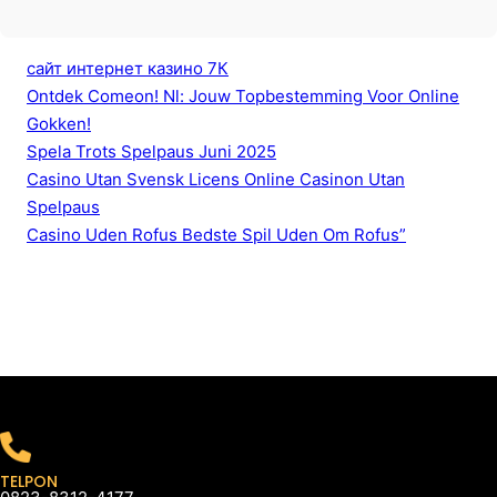
сайт интернет казино 7К
Ontdek Comeon! Nl: Jouw Topbestemming Voor Online
Gokken!
Spela Trots Spelpaus Juni 2025
Casino Utan Svensk Licens Online Casinon Utan
Spelpaus
Casino Uden Rofus Bedste Spil Uden Om Rofus”
TELPON