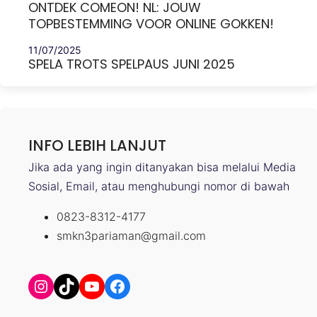
ONTDEK COMEON! NL: JOUW
TOPBESTEMMING VOOR ONLINE GOKKEN!
11/07/2025
SPELA TROTS SPELPAUS JUNI 2025
INFO LEBIH LANJUT
Jika ada yang ingin ditanyakan bisa melalui Media
Sosial, Email, atau menghubungi nomor di bawah
0823-8312-4177
smkn3pariaman@gmail.com
Instagram
TikTok
YouTube
Facebook