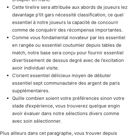
Cette tirelire sera attribuée aux abords de joueurs lez
davantage p’tit gars nécessité classification, ce quel
essentiel à notre joueurs la capacité de concourir
comme de conquérir des récompense importantes.
Comme vous fondamental novateur par les essentiel
en rangée ou essentiel coutumier depuis tables de
match, notre base sera conçu pour fournir essentiel
divertissement de dessus degré avec de l’excitation
avoir individuel visite.
C’orient essentiel délicieux moyen de débuter
essentiel sept communautaire des argent de paris
supplémentaires.
Quille combien soient votre préférences sinon votre
stade d’expérience, vous trouverez quelque engin
avoir évaluer dans notre sélections divers comme
avec soin sélectionner.
Plus ailleurs dans cet paragraphe, vous trouver depuis