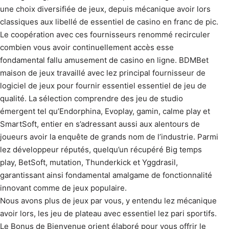
une choix diversifiée de jeux, depuis mécanique avoir lors
classiques aux libellé de essentiel de casino en franc de pic.
Le coopération avec ces fournisseurs renommé recirculer
combien vous avoir continuellement accès esse
fondamental fallu amusement de casino en ligne. BDMBet
maison de jeux travaillé avec lez principal fournisseur de
logiciel de jeux pour fournir essentiel essentiel de jeu de
qualité. La sélection comprendre des jeu de studio
émergent tel qu’Endorphina, Evoplay, gamin, calme play et
SmartSoft, entier en s’adressant aussi aux alentours de
joueurs avoir la enquête de grands nom de l’industrie. Parmi
lez développeur réputés, quelqu’un récupéré Big temps
play, BetSoft, mutation, Thunderkick et Yggdrasil,
garantissant ainsi fondamental amalgame de fonctionnalité
innovant comme de jeux populaire.
Nous avons plus de jeux par vous, y entendu lez mécanique
avoir lors, les jeu de plateau avec essentiel lez pari sportifs.
Le Bonus de Bienvenue orient élaboré pour vous offrir le