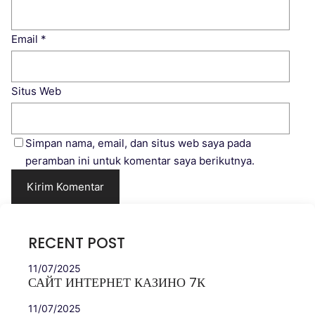
Email
*
Situs Web
Simpan nama, email, dan situs web saya pada
peramban ini untuk komentar saya berikutnya.
RECENT POST
11/07/2025
САЙТ ИНТЕРНЕТ КАЗИНО 7К
11/07/2025