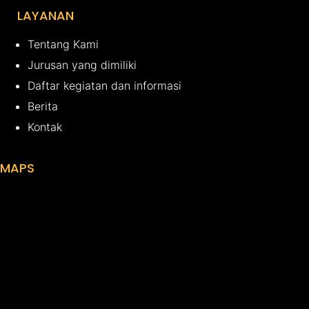
LAYANAN
Tentang Kami
Jurusan yang dimiliki
Daftar kegiatan dan informasi
Berita
Kontak
MAPS