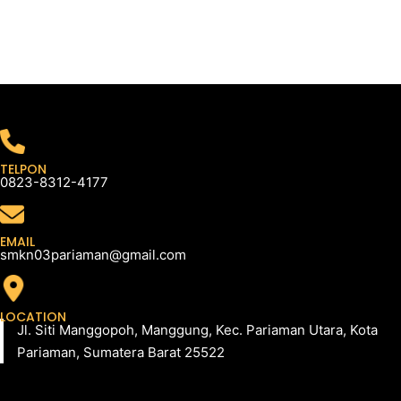
TELPON
0823-8312-4177
EMAIL
smkn03pariaman@gmail.com
LOCATION
Jl. Siti Manggopoh, Manggung, Kec. Pariaman Utara, Kota
Pariaman, Sumatera Barat 25522