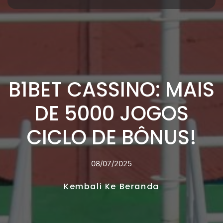
B1BET CASSINO: MAIS
DE 5000 JOGOS
CICLO DE BÔNUS!
08/07/2025
Kembali Ke Beranda