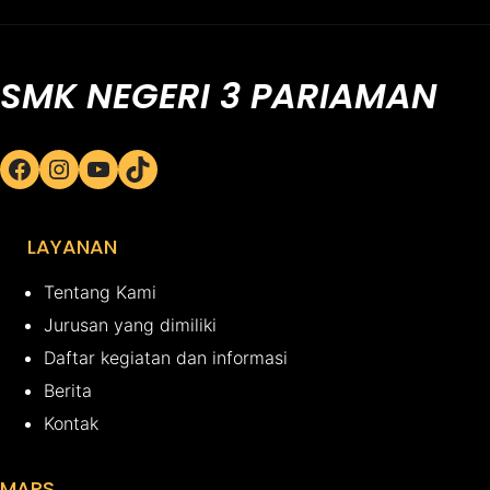
SMK NEGERI 3 PARIAMAN
Facebook
Instagram
YouTube
TikTok
LAYANAN
Tentang Kami
Jurusan yang dimiliki
Daftar kegiatan dan informasi
Berita
Kontak
MAPS