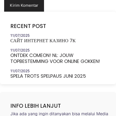
RECENT POST
11/07/2025
САЙТ ИНТЕРНЕТ КАЗИНО 7К
11/07/2025
ONTDEK COMEON! NL: JOUW
TOPBESTEMMING VOOR ONLINE GOKKEN!
11/07/2025
SPELA TROTS SPELPAUS JUNI 2025
INFO LEBIH LANJUT
Jika ada yang ingin ditanyakan bisa melalui Media