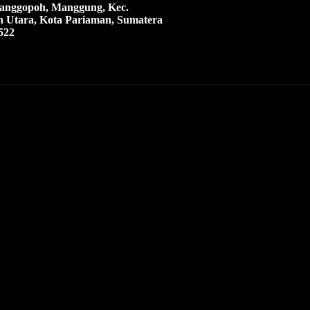
 Manggopoh, Manggung, Kec.
 Utara, Kota Pariaman, Sumatera
522