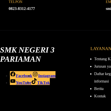
TELPON
EM
0823-8312-4177
sm
SMK NEGERI 3
LAYANA
PARIAMAN
Tentang K
Jurusan ya
Daftar keg
Facebook
Instagram
informasi
YouTube
TikTok
Berita
Kontak